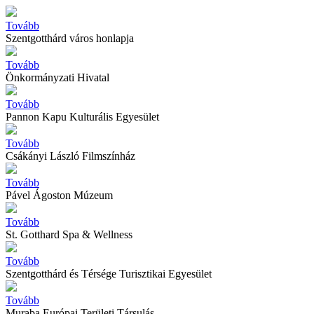
Tovább
Szentgotthárd város honlapja
Tovább
Önkormányzati Hivatal
Tovább
Pannon Kapu Kulturális Egyesület
Tovább
Csákányi László Filmszínház
Tovább
Pável Ágoston Múzeum
Tovább
St. Gotthard Spa & Wellness
Tovább
Szentgotthárd és Térsége Turisztikai Egyesület
Tovább
Muraba Európai Területi Társulás