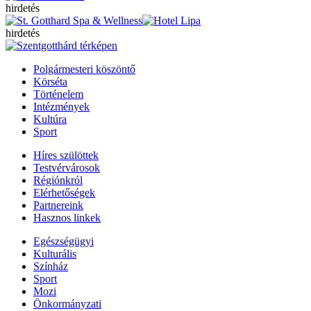
hirdetés
hirdetés
Polgármesteri köszöntő
Körséta
Történelem
Intézmények
Kultúra
Sport
Híres szülöttek
Testvérvárosok
Régiónkról
Elérhetőségek
Partnereink
Hasznos linkek
Egészségügyi
Kulturális
Színház
Sport
Mozi
Önkormányzati