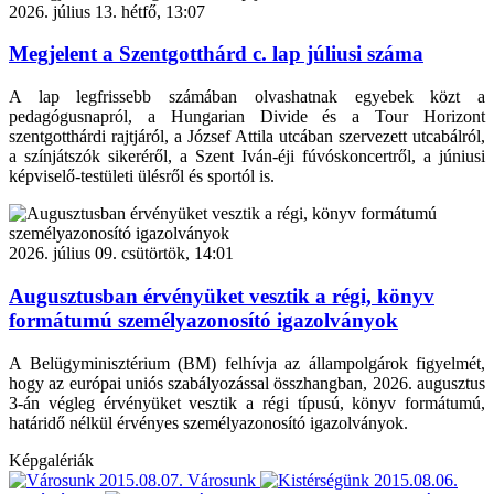
2026. július 13. hétfő, 13:07
Megjelent a Szentgotthárd c. lap júliusi száma
A lap legfrissebb számában olvashatnak egyebek közt a
pedagógusnapról, a Hungarian Divide és a Tour Horizont
szentgotthárdi rajtjáról, a József Attila utcában szervezett utcabálról,
a színjátszók sikeréről, a Szent Iván-éji fúvóskoncertről, a júniusi
képviselő-testületi ülésről és sportól is.
2026. július 09. csütörtök, 14:01
Augusztusban érvényüket vesztik a régi, könyv
formátumú személyazonosító igazolványok
A Belügyminisztérium (BM) felhívja az állampolgárok figyelmét,
hogy az európai uniós szabályozással összhangban, 2026. augusztus
3-án végleg érvényüket vesztik a régi típusú, könyv formátumú,
határidő nélkül érvényes személyazonosító igazolványok.
Képgalériák
2015.08.07.
Városunk
2015.08.06.