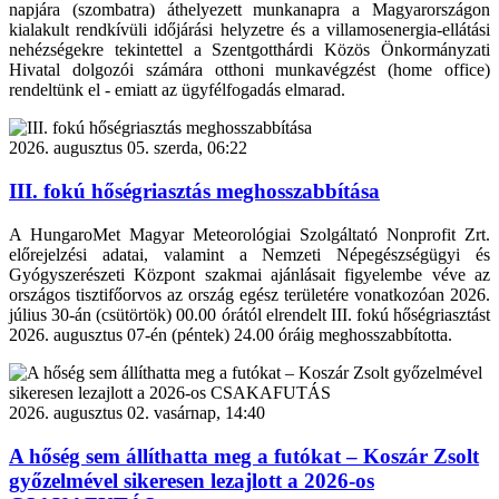
napjára (szombatra) áthelyezett munkanapra a Magyarországon
kialakult rendkívüli időjárási helyzetre és a villamosenergia-ellátási
nehézségekre tekintettel a Szentgotthárdi Közös Önkormányzati
Hivatal dolgozói számára otthoni munkavégzést (home office)
rendeltünk el - emiatt az ügyfélfogadás elmarad.
2026. augusztus 05. szerda, 06:22
III. fokú hőségriasztás meghosszabbítása
A HungaroMet Magyar Meteorológiai Szolgáltató Nonprofit Zrt.
előrejelzési adatai, valamint a Nemzeti Népegészségügyi és
Gyógyszerészeti Központ szakmai ajánlásait figyelembe véve az
országos tisztifőorvos az ország egész területére vonatkozóan 2026.
július 30-án (csütörtök) 00.00 órától elrendelt III. fokú hőségriasztást
2026. augusztus 07-én (péntek) 24.00 óráig meghosszabbította.
2026. augusztus 02. vasárnap, 14:40
A hőség sem állíthatta meg a futókat – Koszár Zsolt
győzelmével sikeresen lezajlott a 2026-os