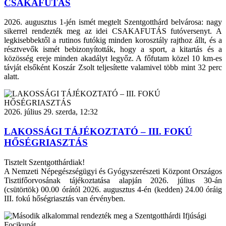
CSAKAFUTÁS
2026. augusztus 1-jén ismét megtelt Szentgotthárd belvárosa: nagy
sikerrel rendezték meg az idei CSAKAFUTÁS futóversenyt. A
legkisebbektől a rutinos futókig minden korosztály rajthoz állt, és a
résztvevők ismét bebizonyították, hogy a sport, a kitartás és a
közösség ereje minden akadályt legyőz. A főfutam közel 10 km-es
távját elsőként Koszár Zsolt teljesítette valamivel több mint 32 perc
alatt.
2026. július 29. szerda, 12:32
LAKOSSÁGI TÁJÉKOZTATÓ – III. FOKÚ
HŐSÉGRIASZTÁS
Tisztelt Szentgotthárdiak!
A Nemzeti Népegészségügyi és Gyógyszerészeti Központ Országos
Tisztifőorvosának tájékoztatása alapján 2026. július 30-án
(csütörtök) 00.00 órától 2026. augusztus 4-én (kedden) 24.00 óráig
III. fokú hőségriasztás van érvényben.