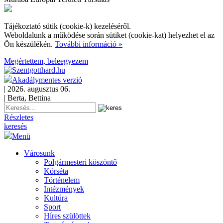
Tájékoztató sütik (cookie-k) kezeléséről.
Weboldalunk a működése során sütiket (cookie-kat) helyezhet el az
Ön készülékén.
További információ »
Megértettem, beleegyezem
Akadálymentes verzió
| 2026. augusztus 06.
| Berta, Bettina
Részletes
keresés
Menü
Városunk
Polgármesteri köszöntő
Körséta
Történelem
Intézmények
Kultúra
Sport
Híres szülöttek