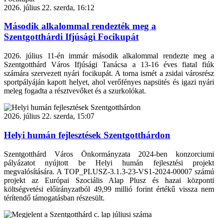
2026. július 22. szerda, 16:12
Második alkalommal rendezték meg a
Szentgotthárdi Ifjúsági Focikupát
2026. július 11-én immár második alkalommal rendezte meg a
Szentgotthárd Város Ifjúsági Tanácsa a 13-16 éves fiatal fiúk
számára szervezett nyári focikupát. A torna ismét a zsidai városrész
sportpályáján kapott helyet, ahol verőfényes napsütés és igazi nyári
meleg fogadta a résztvevőket és a szurkolókat.
2026. július 22. szerda, 15:07
Helyi humán fejlesztések Szentgotthárdon
Szentgotthárd Város Önkormányzata 2024-ben konzorciumi
pályázatot nyújtott be Helyi humán fejlesztési projekt
megvalósítására. A TOP_PLUSZ-3.1.3-23-VS1-2024-00007 számú
projekt az Európai Szociális Alap Plusz és hazai központi
költségvetési előirányzatból 49,99 millió forint értékű vissza nem
térítendő támogatásban részesült.