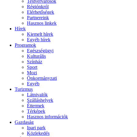
Testvérvárosok
Régiónkról
Elérhetőségek
Partnereink
Hasznos linkek
Hírek
Kiemelt hírek
Egyéb hírek
Programok
Egészségügyi
Kulturális
Színház
Sport
Mozi
Önkormányzati
Egyéb
Turizmus
Látnivalók
Szálláshelyek
Éttermek
Térképek
Hasznos információk
Gazdaság
Ipari park
Közlekedés