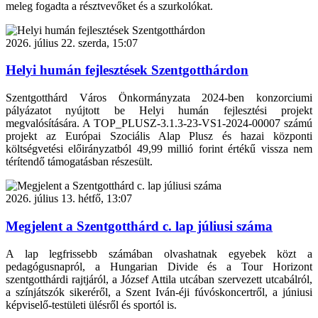
meleg fogadta a résztvevőket és a szurkolókat.
2026. július 22. szerda, 15:07
Helyi humán fejlesztések Szentgotthárdon
Szentgotthárd Város Önkormányzata 2024-ben konzorciumi
pályázatot nyújtott be Helyi humán fejlesztési projekt
megvalósítására. A TOP_PLUSZ-3.1.3-23-VS1-2024-00007 számú
projekt az Európai Szociális Alap Plusz és hazai központi
költségvetési előirányzatból 49,99 millió forint értékű vissza nem
térítendő támogatásban részesült.
2026. július 13. hétfő, 13:07
Megjelent a Szentgotthárd c. lap júliusi száma
A lap legfrissebb számában olvashatnak egyebek közt a
pedagógusnapról, a Hungarian Divide és a Tour Horizont
szentgotthárdi rajtjáról, a József Attila utcában szervezett utcabálról,
a színjátszók sikeréről, a Szent Iván-éji fúvóskoncertről, a júniusi
képviselő-testületi ülésről és sportól is.