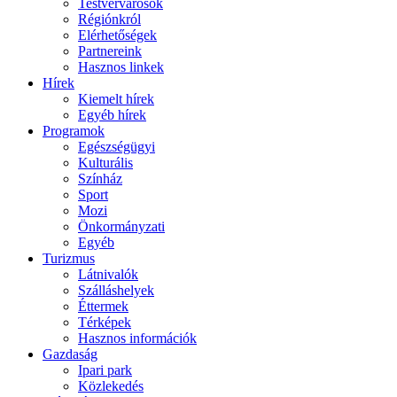
Testvérvárosok
Régiónkról
Elérhetőségek
Partnereink
Hasznos linkek
Hírek
Kiemelt hírek
Egyéb hírek
Programok
Egészségügyi
Kulturális
Színház
Sport
Mozi
Önkormányzati
Egyéb
Turizmus
Látnivalók
Szálláshelyek
Éttermek
Térképek
Hasznos információk
Gazdaság
Ipari park
Közlekedés