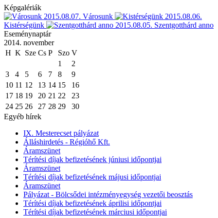
Képgalériák
2015.08.07.
Városunk
2015.08.06.
Kistérségünk
2015.08.05.
Szentgotthárd anno
Eseménynaptár
2014. november
H
K
Sze
Cs
P
Szo
V
1
2
3
4
5
6
7
8
9
10
11
12
13
14
15
16
17
18
19
20
21
22
23
24
25
26
27
28
29
30
Egyéb hírek
IX. Mesterecset pályázat
Álláshirdetés - Régióhő Kft.
Áramszünet
Térítési díjak befizetésének júniusi időpontjai
Áramszünet
Térítési díjak befizetésének májusi időpontjai
Áramszünet
Pályázat - Bölcsődei intézményegység vezetői beosztás
Térítési díjak befizetésének áprilisi időpontjai
Térítési díjak befizetésének márciusi időpontjai