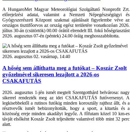
A HungaroMet Magyar Meteorológiai Szolgáltató Nonprofit Zrt.
előrejelzési adatai, valamint a Nemzeti Népegészségügyi és
Gyógyszerészeti Központ szakmai ajánlásait figyelembe véve az
országos tisztifőorvos az ország egész területére vonatkozóan 2026.
július 30-án (csütörtök) 00.00 órától elrendelt III. fokú hőségriasztást
2026. augusztus 07-én (péntek) 24.00 óráig meghosszabbította.
2026. augusztus 02. vasárnap, 14:40
A hőség sem állíthatta meg a futókat – Koszár Zsolt
győzelmével sikeresen lezajlott a 2026-os
CSAKAFUTÁS
2026. augusztus 1-jén ismét megtelt Szentgotthárd belvárosa: nagy
sikerrel rendezték meg az idei CSAKAFUTÁS futóversenyt. A
legkisebbektől a rutinos futókig minden korosztály rajthoz állt, és a
résztvevők ismét bebizonyították, hogy a sport, a kitartás és a
közösség ereje minden akadályt legyőz. A főfutam közel 10 km-es
távját elsőként Koszár Zsolt teljesítette valamivel több mint 32 perc
alatt.