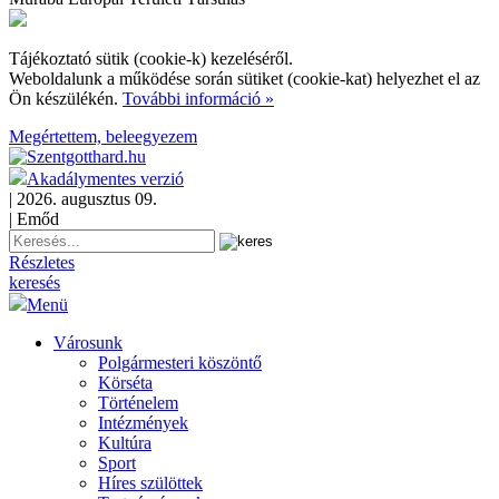
Tájékoztató sütik (cookie-k) kezeléséről.
Weboldalunk a működése során sütiket (cookie-kat) helyezhet el az
Ön készülékén.
További információ »
Megértettem, beleegyezem
Akadálymentes verzió
| 2026. augusztus 09.
| Emőd
Részletes
keresés
Menü
Városunk
Polgármesteri köszöntő
Körséta
Történelem
Intézmények
Kultúra
Sport
Híres szülöttek