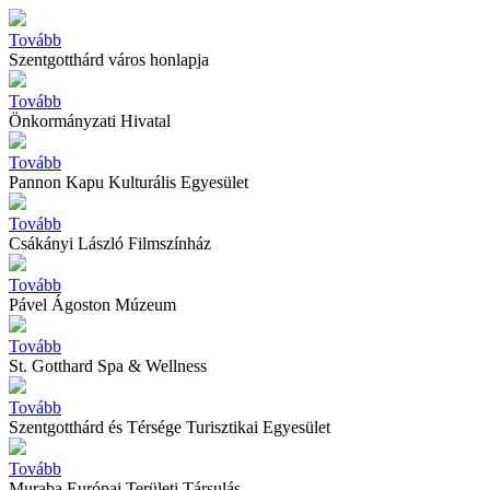
Tovább
Szentgotthárd város honlapja
Tovább
Önkormányzati Hivatal
Tovább
Pannon Kapu Kulturális Egyesület
Tovább
Csákányi László Filmszínház
Tovább
Pável Ágoston Múzeum
Tovább
St. Gotthard Spa & Wellness
Tovább
Szentgotthárd és Térsége Turisztikai Egyesület
Tovább
Muraba Európai Területi Társulás