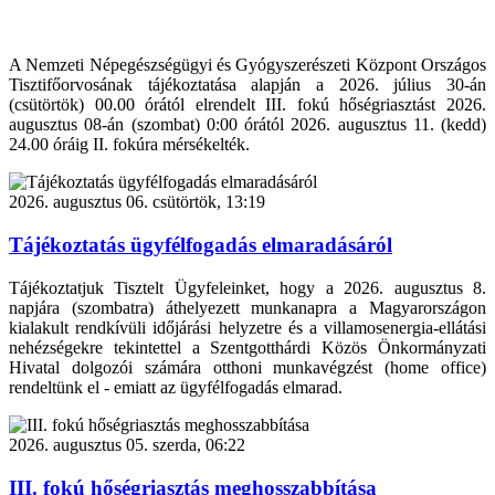
A Nemzeti Népegészségügyi és Gyógyszerészeti Központ Országos
Tisztifőorvosának tájékoztatása alapján a 2026. július 30-án
(csütörtök) 00.00 órától elrendelt III. fokú hőségriasztást 2026.
augusztus 08-án (szombat) 0:00 órától 2026. augusztus 11. (kedd)
24.00 óráig II. fokúra mérsékelték.
2026. augusztus 06. csütörtök, 13:19
Tájékoztatás ügyfélfogadás elmaradásáról
Tájékoztatjuk Tisztelt Ügyfeleinket, hogy a 2026. augusztus 8.
napjára (szombatra) áthelyezett munkanapra a Magyarországon
kialakult rendkívüli időjárási helyzetre és a villamosenergia-ellátási
nehézségekre tekintettel a Szentgotthárdi Közös Önkormányzati
Hivatal dolgozói számára otthoni munkavégzést (home office)
rendeltünk el - emiatt az ügyfélfogadás elmarad.
2026. augusztus 05. szerda, 06:22
III. fokú hőségriasztás meghosszabbítása