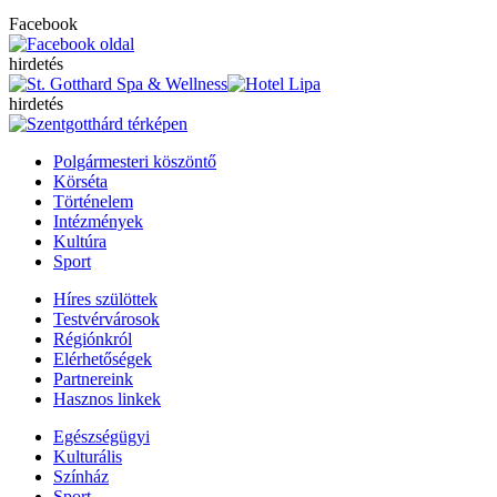
Facebook
hirdetés
hirdetés
Polgármesteri köszöntő
Körséta
Történelem
Intézmények
Kultúra
Sport
Híres szülöttek
Testvérvárosok
Régiónkról
Elérhetőségek
Partnereink
Hasznos linkek
Egészségügyi
Kulturális
Színház
Sport