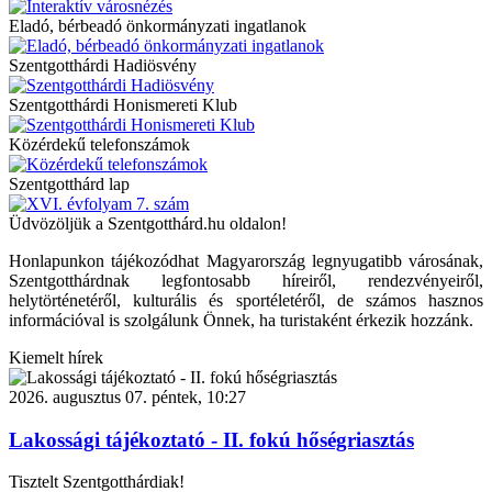
Eladó, bérbeadó önkormányzati ingatlanok
Szentgotthárdi Hadiösvény
Szentgotthárdi Honismereti Klub
Közérdekű telefonszámok
Szentgotthárd lap
Üdvözöljük a Szentgotthárd.hu oldalon!
Honlapunkon tájékozódhat Magyarország legnyugatibb városának,
Szentgotthárdnak legfontosabb híreiről, rendezvényeiről,
helytörténetéről, kulturális és sportéletéről, de számos hasznos
információval is szolgálunk Önnek, ha turistaként érkezik hozzánk.
Kiemelt hírek
2026. augusztus 07. péntek, 10:27
Lakossági tájékoztató - II. fokú hőségriasztás
Tisztelt Szentgotthárdiak!