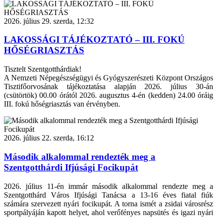
2026. július 29. szerda, 12:32
LAKOSSÁGI TÁJÉKOZTATÓ – III. FOKÚ
HŐSÉGRIASZTÁS
Tisztelt Szentgotthárdiak!
A Nemzeti Népegészségügyi és Gyógyszerészeti Központ Országos
Tisztifőorvosának tájékoztatása alapján 2026. július 30-án
(csütörtök) 00.00 órától 2026. augusztus 4-én (kedden) 24.00 óráig
III. fokú hőségriasztás van érvényben.
2026. július 22. szerda, 16:12
Második alkalommal rendezték meg a
Szentgotthárdi Ifjúsági Focikupát
2026. július 11-én immár második alkalommal rendezte meg a
Szentgotthárd Város Ifjúsági Tanácsa a 13-16 éves fiatal fiúk
számára szervezett nyári focikupát. A torna ismét a zsidai városrész
sportpályáján kapott helyet, ahol verőfényes napsütés és igazi nyári