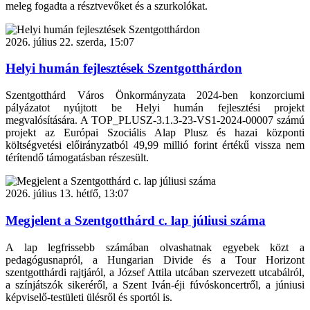
meleg fogadta a résztvevőket és a szurkolókat.
2026. július 22. szerda, 15:07
Helyi humán fejlesztések Szentgotthárdon
Szentgotthárd Város Önkormányzata 2024-ben konzorciumi
pályázatot nyújtott be Helyi humán fejlesztési projekt
megvalósítására. A TOP_PLUSZ-3.1.3-23-VS1-2024-00007 számú
projekt az Európai Szociális Alap Plusz és hazai központi
költségvetési előirányzatból 49,99 millió forint értékű vissza nem
térítendő támogatásban részesült.
2026. július 13. hétfő, 13:07
Megjelent a Szentgotthárd c. lap júliusi száma
A lap legfrissebb számában olvashatnak egyebek közt a
pedagógusnapról, a Hungarian Divide és a Tour Horizont
szentgotthárdi rajtjáról, a József Attila utcában szervezett utcabálról,
a színjátszók sikeréről, a Szent Iván-éji fúvóskoncertről, a júniusi
képviselő-testületi ülésről és sportól is.