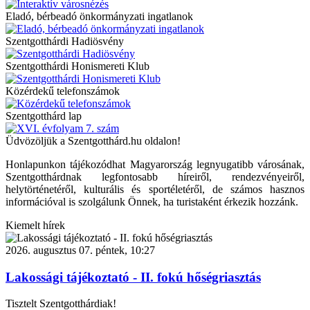
Eladó, bérbeadó önkormányzati ingatlanok
Szentgotthárdi Hadiösvény
Szentgotthárdi Honismereti Klub
Közérdekű telefonszámok
Szentgotthárd lap
Üdvözöljük a Szentgotthárd.hu oldalon!
Honlapunkon tájékozódhat Magyarország legnyugatibb városának,
Szentgotthárdnak legfontosabb híreiről, rendezvényeiről,
helytörténetéről, kulturális és sportéletéről, de számos hasznos
információval is szolgálunk Önnek, ha turistaként érkezik hozzánk.
Kiemelt hírek
2026. augusztus 07. péntek, 10:27
Lakossági tájékoztató - II. fokú hőségriasztás
Tisztelt Szentgotthárdiak!