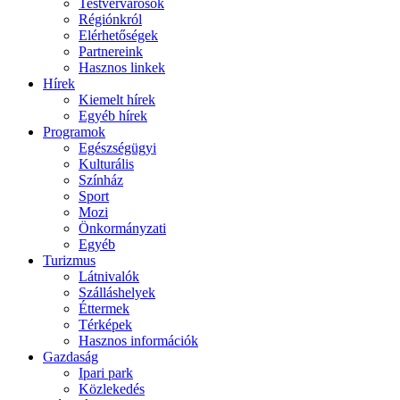
Testvérvárosok
Régiónkról
Elérhetőségek
Partnereink
Hasznos linkek
Hírek
Kiemelt hírek
Egyéb hírek
Programok
Egészségügyi
Kulturális
Színház
Sport
Mozi
Önkormányzati
Egyéb
Turizmus
Látnivalók
Szálláshelyek
Éttermek
Térképek
Hasznos információk
Gazdaság
Ipari park
Közlekedés