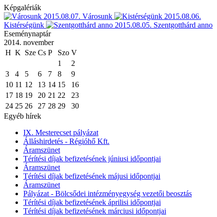
Képgalériák
2015.08.07.
Városunk
2015.08.06.
Kistérségünk
2015.08.05.
Szentgotthárd anno
Eseménynaptár
2014. november
H
K
Sze
Cs
P
Szo
V
1
2
3
4
5
6
7
8
9
10
11
12
13
14
15
16
17
18
19
20
21
22
23
24
25
26
27
28
29
30
Egyéb hírek
IX. Mesterecset pályázat
Álláshirdetés - Régióhő Kft.
Áramszünet
Térítési díjak befizetésének júniusi időpontjai
Áramszünet
Térítési díjak befizetésének májusi időpontjai
Áramszünet
Pályázat - Bölcsődei intézményegység vezetői beosztás
Térítési díjak befizetésének áprilisi időpontjai
Térítési díjak befizetésének márciusi időpontjai