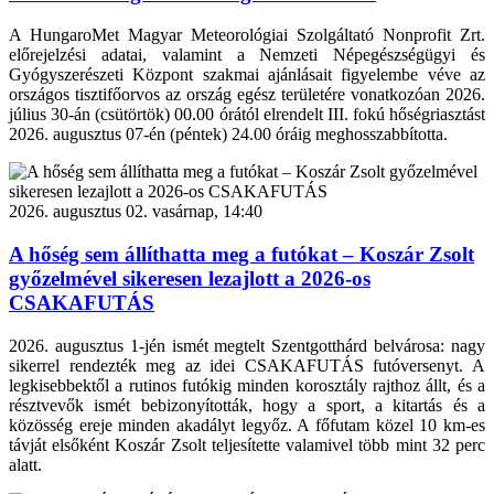
A HungaroMet Magyar Meteorológiai Szolgáltató Nonprofit Zrt.
előrejelzési adatai, valamint a Nemzeti Népegészségügyi és
Gyógyszerészeti Központ szakmai ajánlásait figyelembe véve az
országos tisztifőorvos az ország egész területére vonatkozóan 2026.
július 30-án (csütörtök) 00.00 órától elrendelt III. fokú hőségriasztást
2026. augusztus 07-én (péntek) 24.00 óráig meghosszabbította.
2026. augusztus 02. vasárnap, 14:40
A hőség sem állíthatta meg a futókat – Koszár Zsolt
győzelmével sikeresen lezajlott a 2026-os
CSAKAFUTÁS
2026. augusztus 1-jén ismét megtelt Szentgotthárd belvárosa: nagy
sikerrel rendezték meg az idei CSAKAFUTÁS futóversenyt. A
legkisebbektől a rutinos futókig minden korosztály rajthoz állt, és a
résztvevők ismét bebizonyították, hogy a sport, a kitartás és a
közösség ereje minden akadályt legyőz. A főfutam közel 10 km-es
távját elsőként Koszár Zsolt teljesítette valamivel több mint 32 perc
alatt.