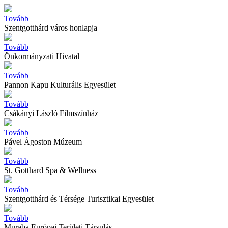
Tovább
Szentgotthárd város honlapja
Tovább
Önkormányzati Hivatal
Tovább
Pannon Kapu Kulturális Egyesület
Tovább
Csákányi László Filmszínház
Tovább
Pável Ágoston Múzeum
Tovább
St. Gotthard Spa & Wellness
Tovább
Szentgotthárd és Térsége Turisztikai Egyesület
Tovább
Muraba Európai Területi Társulás