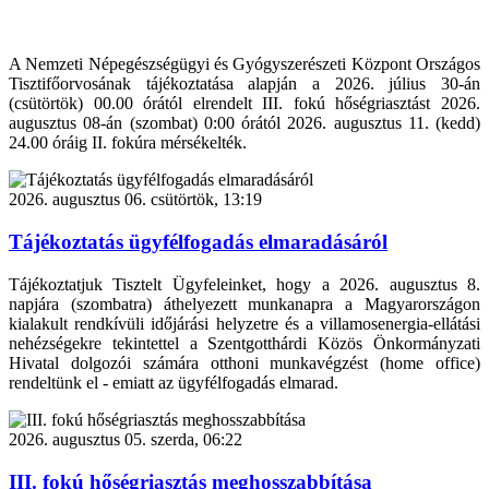
A Nemzeti Népegészségügyi és Gyógyszerészeti Központ Országos
Tisztifőorvosának tájékoztatása alapján a 2026. július 30-án
(csütörtök) 00.00 órától elrendelt III. fokú hőségriasztást 2026.
augusztus 08-án (szombat) 0:00 órától 2026. augusztus 11. (kedd)
24.00 óráig II. fokúra mérsékelték.
2026. augusztus 06. csütörtök, 13:19
Tájékoztatás ügyfélfogadás elmaradásáról
Tájékoztatjuk Tisztelt Ügyfeleinket, hogy a 2026. augusztus 8.
napjára (szombatra) áthelyezett munkanapra a Magyarországon
kialakult rendkívüli időjárási helyzetre és a villamosenergia-ellátási
nehézségekre tekintettel a Szentgotthárdi Közös Önkormányzati
Hivatal dolgozói számára otthoni munkavégzést (home office)
rendeltünk el - emiatt az ügyfélfogadás elmarad.
2026. augusztus 05. szerda, 06:22
III. fokú hőségriasztás meghosszabbítása