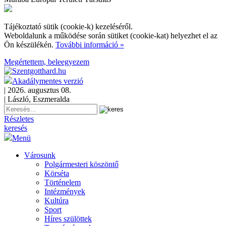
Tájékoztató sütik (cookie-k) kezeléséről.
Weboldalunk a működése során sütiket (cookie-kat) helyezhet el az
Ön készülékén.
További információ »
Megértettem, beleegyezem
Akadálymentes verzió
| 2026. augusztus 08.
| László, Eszmeralda
Részletes
keresés
Menü
Városunk
Polgármesteri köszöntő
Körséta
Történelem
Intézmények
Kultúra
Sport
Híres szülöttek