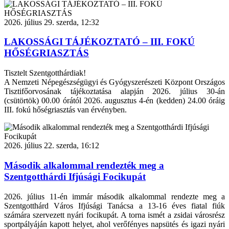
2026. július 29. szerda, 12:32
LAKOSSÁGI TÁJÉKOZTATÓ – III. FOKÚ
HŐSÉGRIASZTÁS
Tisztelt Szentgotthárdiak!
A Nemzeti Népegészségügyi és Gyógyszerészeti Központ Országos
Tisztifőorvosának tájékoztatása alapján 2026. július 30-án
(csütörtök) 00.00 órától 2026. augusztus 4-én (kedden) 24.00 óráig
III. fokú hőségriasztás van érvényben.
2026. július 22. szerda, 16:12
Második alkalommal rendezték meg a
Szentgotthárdi Ifjúsági Focikupát
2026. július 11-én immár második alkalommal rendezte meg a
Szentgotthárd Város Ifjúsági Tanácsa a 13-16 éves fiatal fiúk
számára szervezett nyári focikupát. A torna ismét a zsidai városrész
sportpályáján kapott helyet, ahol verőfényes napsütés és igazi nyári