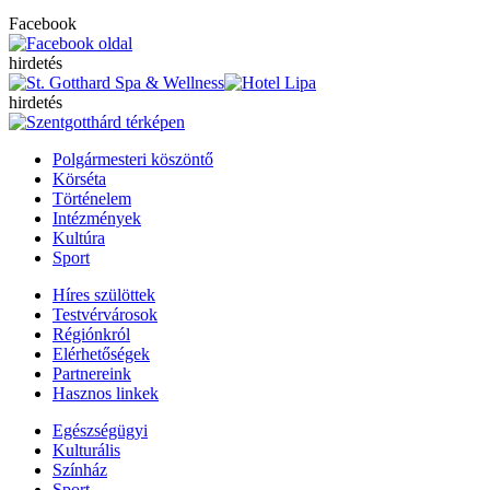
Facebook
hirdetés
hirdetés
Polgármesteri köszöntő
Körséta
Történelem
Intézmények
Kultúra
Sport
Híres szülöttek
Testvérvárosok
Régiónkról
Elérhetőségek
Partnereink
Hasznos linkek
Egészségügyi
Kulturális
Színház
Sport