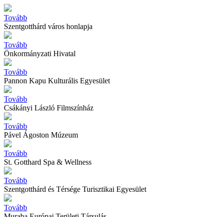
Tovább
Szentgotthárd város honlapja
Tovább
Önkormányzati Hivatal
Tovább
Pannon Kapu Kulturális Egyesület
Tovább
Csákányi László Filmszínház
Tovább
Pável Ágoston Múzeum
Tovább
St. Gotthard Spa & Wellness
Tovább
Szentgotthárd és Térsége Turisztikai Egyesület
Tovább
Muraba Európai Területi Társulás