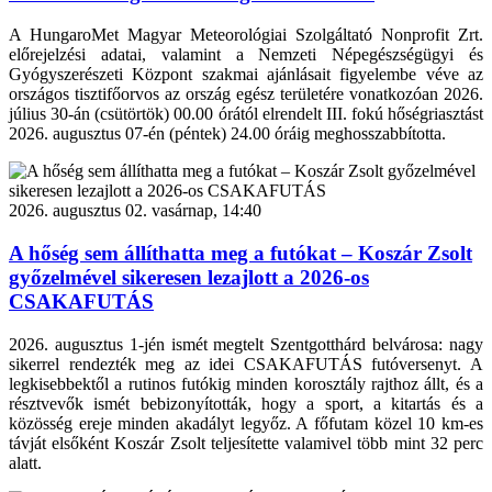
A HungaroMet Magyar Meteorológiai Szolgáltató Nonprofit Zrt.
előrejelzési adatai, valamint a Nemzeti Népegészségügyi és
Gyógyszerészeti Központ szakmai ajánlásait figyelembe véve az
országos tisztifőorvos az ország egész területére vonatkozóan 2026.
július 30-án (csütörtök) 00.00 órától elrendelt III. fokú hőségriasztást
2026. augusztus 07-én (péntek) 24.00 óráig meghosszabbította.
2026. augusztus 02. vasárnap, 14:40
A hőség sem állíthatta meg a futókat – Koszár Zsolt
győzelmével sikeresen lezajlott a 2026-os
CSAKAFUTÁS
2026. augusztus 1-jén ismét megtelt Szentgotthárd belvárosa: nagy
sikerrel rendezték meg az idei CSAKAFUTÁS futóversenyt. A
legkisebbektől a rutinos futókig minden korosztály rajthoz állt, és a
résztvevők ismét bebizonyították, hogy a sport, a kitartás és a
közösség ereje minden akadályt legyőz. A főfutam közel 10 km-es
távját elsőként Koszár Zsolt teljesítette valamivel több mint 32 perc
alatt.