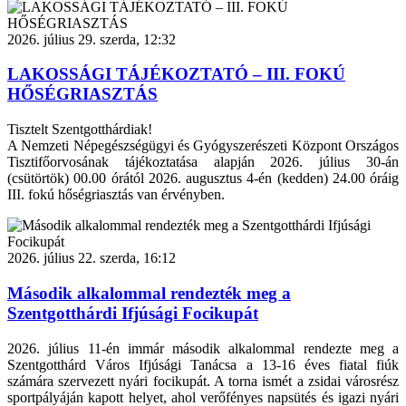
2026. július 29. szerda, 12:32
LAKOSSÁGI TÁJÉKOZTATÓ – III. FOKÚ
HŐSÉGRIASZTÁS
Tisztelt Szentgotthárdiak!
A Nemzeti Népegészségügyi és Gyógyszerészeti Központ Országos
Tisztifőorvosának tájékoztatása alapján 2026. július 30-án
(csütörtök) 00.00 órától 2026. augusztus 4-én (kedden) 24.00 óráig
III. fokú hőségriasztás van érvényben.
2026. július 22. szerda, 16:12
Második alkalommal rendezték meg a
Szentgotthárdi Ifjúsági Focikupát
2026. július 11-én immár második alkalommal rendezte meg a
Szentgotthárd Város Ifjúsági Tanácsa a 13-16 éves fiatal fiúk
számára szervezett nyári focikupát. A torna ismét a zsidai városrész
sportpályáján kapott helyet, ahol verőfényes napsütés és igazi nyári