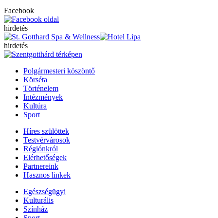
Facebook
hirdetés
hirdetés
Polgármesteri köszöntő
Körséta
Történelem
Intézmények
Kultúra
Sport
Híres szülöttek
Testvérvárosok
Régiónkról
Elérhetőségek
Partnereink
Hasznos linkek
Egészségügyi
Kulturális
Színház
Sport