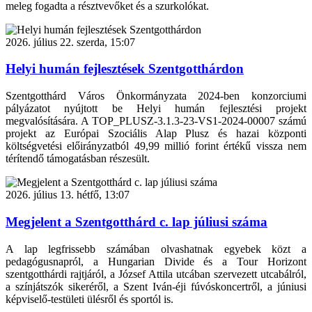
meleg fogadta a résztvevőket és a szurkolókat.
2026. július 22. szerda, 15:07
Helyi humán fejlesztések Szentgotthárdon
Szentgotthárd Város Önkormányzata 2024-ben konzorciumi
pályázatot nyújtott be Helyi humán fejlesztési projekt
megvalósítására. A TOP_PLUSZ-3.1.3-23-VS1-2024-00007 számú
projekt az Európai Szociális Alap Plusz és hazai központi
költségvetési előirányzatból 49,99 millió forint értékű vissza nem
térítendő támogatásban részesült.
2026. július 13. hétfő, 13:07
Megjelent a Szentgotthárd c. lap júliusi száma
A lap legfrissebb számában olvashatnak egyebek közt a
pedagógusnapról, a Hungarian Divide és a Tour Horizont
szentgotthárdi rajtjáról, a József Attila utcában szervezett utcabálról,
a színjátszók sikeréről, a Szent Iván-éji fúvóskoncertről, a júniusi
képviselő-testületi ülésről és sportól is.