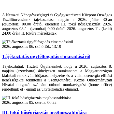
A Nemzeti Népegészségügyi és Gyógyszerészeti Központ Országos
Tisztifőorvosának tájékoztatása alapján a 2026. július 30-án
(csütörtök) 00.00 órától elrendelt III. fokú hőségriasztást 2026.
augusztus 08-án (szombat) 0:00 órától 2026. augusztus 11. (kedd)
24.00 óráig II. fokúra mérsékelték.
2026. augusztus 06. csütörtök, 13:19
Tájékoztatás ügyfélfogadás elmaradásáról
Tájékoztatjuk Tisztelt Ügyfeleinket, hogy a 2026. augusztus 8.
napjára (szombatra) áthelyezett munkanapra a Magyarországon
kialakult rendkívüli időjárási helyzetre és a villamosenergia-ellátási
nehézségekre tekintettel a Szentgotthárdi Közös Önkormányzati
Hivatal dolgozói számára otthoni munkavégzést (home office)
rendeltünk el - emiatt az ügyfélfogadás elmarad.
2026. augusztus 05. szerda, 06:22
III. fokú hőségriasztás meghosszabbítása