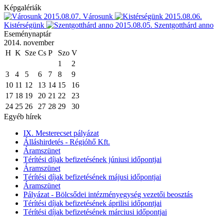
Képgalériák
2015.08.07.
Városunk
2015.08.06.
Kistérségünk
2015.08.05.
Szentgotthárd anno
Eseménynaptár
2014. november
H
K
Sze
Cs
P
Szo
V
1
2
3
4
5
6
7
8
9
10
11
12
13
14
15
16
17
18
19
20
21
22
23
24
25
26
27
28
29
30
Egyéb hírek
IX. Mesterecset pályázat
Álláshirdetés - Régióhő Kft.
Áramszünet
Térítési díjak befizetésének júniusi időpontjai
Áramszünet
Térítési díjak befizetésének májusi időpontjai
Áramszünet
Pályázat - Bölcsődei intézményegység vezetői beosztás
Térítési díjak befizetésének áprilisi időpontjai
Térítési díjak befizetésének márciusi időpontjai