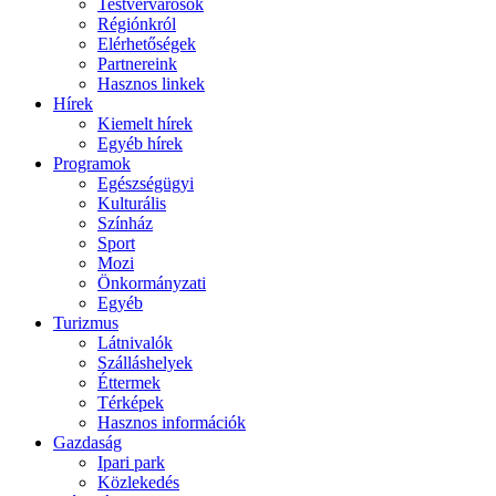
Testvérvárosok
Régiónkról
Elérhetőségek
Partnereink
Hasznos linkek
Hírek
Kiemelt hírek
Egyéb hírek
Programok
Egészségügyi
Kulturális
Színház
Sport
Mozi
Önkormányzati
Egyéb
Turizmus
Látnivalók
Szálláshelyek
Éttermek
Térképek
Hasznos információk
Gazdaság
Ipari park
Közlekedés