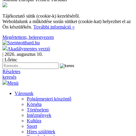
Tájékoztató sütik (cookie-k) kezeléséről.
Weboldalunk a működése során sütiket (cookie-kat) helyezhet el az
Ön készülékén.
További információ »
Megértettem, beleegyezem
Akadálymentes verzió
| 2026. augusztus 10.
| Lőrinc
Részletes
keresés
Menü
Városunk
Polgármesteri köszöntő
Körséta
Történelem
Intézmények
Kultúra
Sport
Híres szülöttek