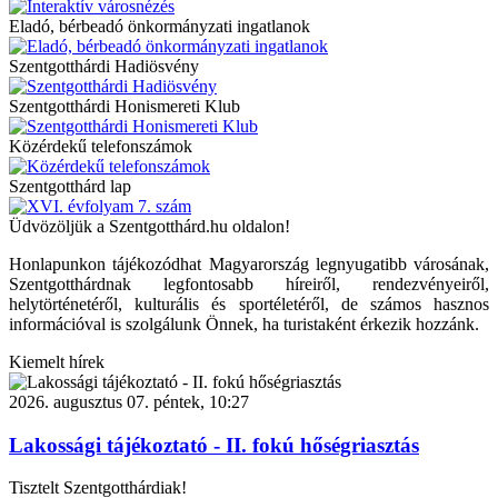
Eladó, bérbeadó önkormányzati ingatlanok
Szentgotthárdi Hadiösvény
Szentgotthárdi Honismereti Klub
Közérdekű telefonszámok
Szentgotthárd lap
Üdvözöljük a Szentgotthárd.hu oldalon!
Honlapunkon tájékozódhat Magyarország legnyugatibb városának,
Szentgotthárdnak legfontosabb híreiről, rendezvényeiről,
helytörténetéről, kulturális és sportéletéről, de számos hasznos
információval is szolgálunk Önnek, ha turistaként érkezik hozzánk.
Kiemelt hírek
2026. augusztus 07. péntek, 10:27
Lakossági tájékoztató - II. fokú hőségriasztás
Tisztelt Szentgotthárdiak!