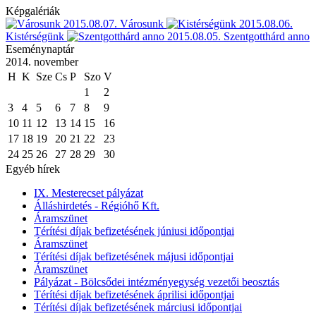
Képgalériák
2015.08.07.
Városunk
2015.08.06.
Kistérségünk
2015.08.05.
Szentgotthárd anno
Eseménynaptár
2014. november
H
K
Sze
Cs
P
Szo
V
1
2
3
4
5
6
7
8
9
10
11
12
13
14
15
16
17
18
19
20
21
22
23
24
25
26
27
28
29
30
Egyéb hírek
IX. Mesterecset pályázat
Álláshirdetés - Régióhő Kft.
Áramszünet
Térítési díjak befizetésének júniusi időpontjai
Áramszünet
Térítési díjak befizetésének májusi időpontjai
Áramszünet
Pályázat - Bölcsődei intézményegység vezetői beosztás
Térítési díjak befizetésének áprilisi időpontjai
Térítési díjak befizetésének márciusi időpontjai