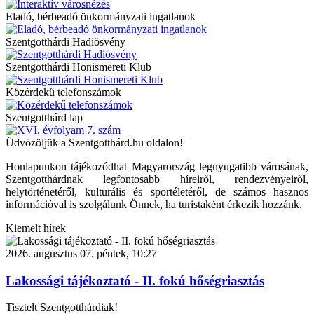
Eladó, bérbeadó önkormányzati ingatlanok
Szentgotthárdi Hadiösvény
Szentgotthárdi Honismereti Klub
Közérdekű telefonszámok
Szentgotthárd lap
Üdvözöljük a Szentgotthárd.hu oldalon!
Honlapunkon tájékozódhat Magyarország legnyugatibb városának,
Szentgotthárdnak legfontosabb híreiről, rendezvényeiről,
helytörténetéről, kulturális és sportéletéről, de számos hasznos
információval is szolgálunk Önnek, ha turistaként érkezik hozzánk.
Kiemelt hírek
2026. augusztus 07. péntek, 10:27
Lakossági tájékoztató - II. fokú hőségriasztás
Tisztelt Szentgotthárdiak!