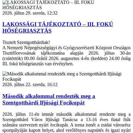
2026. július 29. szerda, 12:32
LAKOSSÁGI TÁJÉKOZTATÓ – III. FOKÚ
HŐSÉGRIASZTÁS
Tisztelt Szentgotthárdiak!
A Nemzeti Népegészségügyi és Gyógyszerészeti Központ Országos
Tisztifőorvosának tájékoztatása alapján 2026. július 30-án
(csütörtök) 00.00 órától 2026. augusztus 4-én (kedden) 24.00 óráig
III. fokú hőségriasztás van érvényben.
2026. július 22. szerda, 16:12
Második alkalommal rendezték meg a
Szentgotthárdi Ifjúsági Focikupát
2026. július 11-én immár második alkalommal rendezte meg a
Szentgotthárd Város Ifjúsági Tanácsa a 13-16 éves fiatal fiúk
számára szervezett nyári focikupát. A torna ismét a zsidai városrész
sportpályáján kapott helyet, ahol verőfényes napsütés és igazi nyári