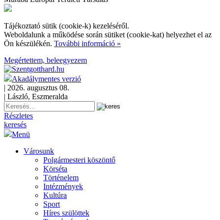
Tájékoztató sütik (cookie-k) kezeléséről.
Weboldalunk a működése során sütiket (cookie-kat) helyezhet el az
Ön készülékén.
További információ »
Megértettem, beleegyezem
Akadálymentes verzió
| 2026. augusztus 08.
| László, Eszmeralda
Részletes
keresés
Menü
Városunk
Polgármesteri köszöntő
Körséta
Történelem
Intézmények
Kultúra
Sport
Híres szülöttek