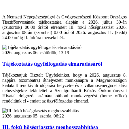
A Nemzeti Népegészségügyi és Gyógyszerészeti Központ Országos
Tisztifőorvosának tájékoztatása alapján a 2026. július 30-án
(csütörtök) 00.00 órától elrendelt III. fokú hőségriasztást 2026.
augusztus 08-án (szombat) 0:00 órától 2026. augusztus 11. (kedd)
24.00 óráig II. fokúra mérsékelték.
2026. augusztus 06. csütörtök, 13:19
Tájékoztatás ügyfélfogadás elmaradásáról
Tájékoztatjuk Tisztelt Ügyfeleinket, hogy a 2026. augusztus 8.
napjára (szombatra) áthelyezett munkanapra a Magyarországon
kialakult rendkívüli időjárási helyzetre és a villamosenergia-ellátási
nehézségekre tekintettel a Szentgotthárdi Közös Önkormányzati
Hivatal dolgozói számára otthoni munkavégzést (home office)
rendeltünk el - emiatt az ügyfélfogadás elmarad.
2026. augusztus 05. szerda, 06:22
III. fokú hőségriasztás meghosszabbítása