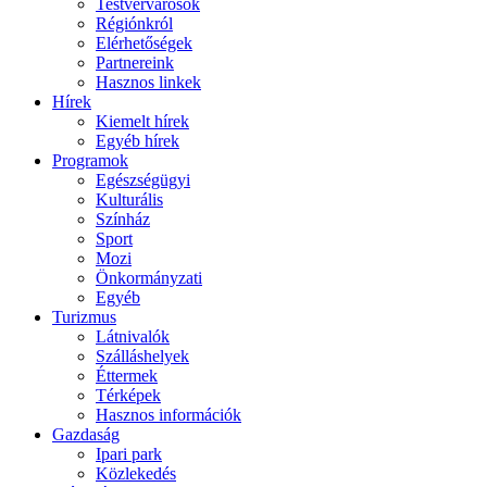
Testvérvárosok
Régiónkról
Elérhetőségek
Partnereink
Hasznos linkek
Hírek
Kiemelt hírek
Egyéb hírek
Programok
Egészségügyi
Kulturális
Színház
Sport
Mozi
Önkormányzati
Egyéb
Turizmus
Látnivalók
Szálláshelyek
Éttermek
Térképek
Hasznos információk
Gazdaság
Ipari park
Közlekedés