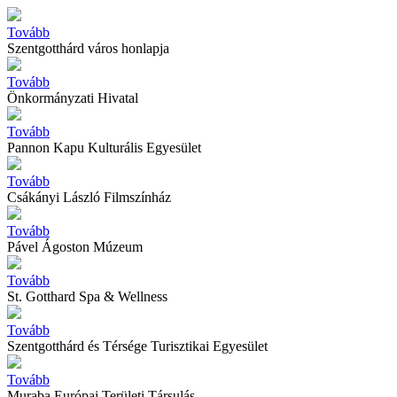
Tovább
Szentgotthárd város honlapja
Tovább
Önkormányzati Hivatal
Tovább
Pannon Kapu Kulturális Egyesület
Tovább
Csákányi László Filmszínház
Tovább
Pável Ágoston Múzeum
Tovább
St. Gotthard Spa & Wellness
Tovább
Szentgotthárd és Térsége Turisztikai Egyesület
Tovább
Muraba Európai Területi Társulás