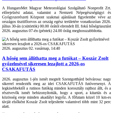
A HungaroMet Magyar Meteorológiai Szolgáltató Nonprofit Zrt.
előrejelzési adatai, valamint a Nemzeti Népegészségügyi és
Gyógyszerészeti Központ szakmai ajánlásait figyelembe véve az
országos tisztifőorvos az ország egész területére vonatkozóan 2026.
július 30-án (csütörtök) 00.00 órától elrendelt III. fokú hőségriasztást
2026. augusztus 07-én (péntek) 24.00 óráig meghosszabbította.
2026. augusztus 02. vasárnap, 14:40
A hőség sem állíthatta meg a futókat – Koszár Zsolt
győzelmével sikeresen lezajlott a 2026-os
CSAKAFUTÁS
2026. augusztus 1-jén ismét megtelt Szentgotthárd belvárosa: nagy
sikerrel rendezték meg az idei CSAKAFUTÁS futóversenyt. A
legkisebbektől a rutinos futókig minden korosztály rajthoz állt, és a
résztvevők ismét bebizonyították, hogy a sport, a kitartás és a
közösség ereje minden akadályt legyőz. A főfutam közel 10 km-es
távját elsőként Koszár Zsolt teljesítette valamivel több mint 32 perc
alatt.