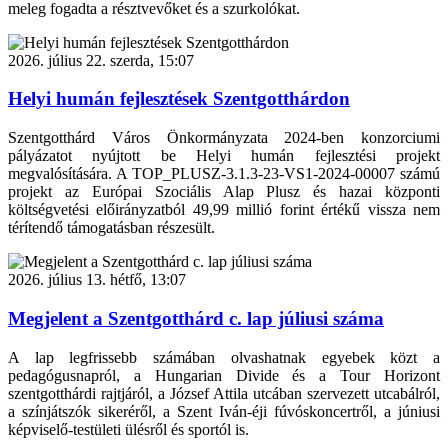
meleg fogadta a résztvevőket és a szurkolókat.
2026. július 22. szerda, 15:07
Helyi humán fejlesztések Szentgotthárdon
Szentgotthárd Város Önkormányzata 2024-ben konzorciumi
pályázatot nyújtott be Helyi humán fejlesztési projekt
megvalósítására. A TOP_PLUSZ-3.1.3-23-VS1-2024-00007 számú
projekt az Európai Szociális Alap Plusz és hazai központi
költségvetési előirányzatból 49,99 millió forint értékű vissza nem
térítendő támogatásban részesült.
2026. július 13. hétfő, 13:07
Megjelent a Szentgotthárd c. lap júliusi száma
A lap legfrissebb számában olvashatnak egyebek közt a
pedagógusnapról, a Hungarian Divide és a Tour Horizont
szentgotthárdi rajtjáról, a József Attila utcában szervezett utcabálról,
a színjátszók sikeréről, a Szent Iván-éji fúvóskoncertről, a júniusi
képviselő-testületi ülésről és sportól is.