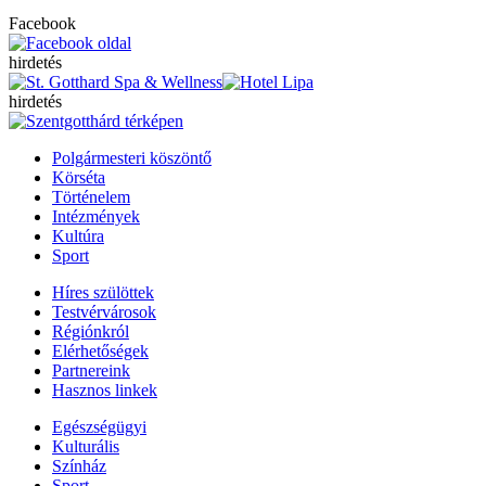
Facebook
hirdetés
hirdetés
Polgármesteri köszöntő
Körséta
Történelem
Intézmények
Kultúra
Sport
Híres szülöttek
Testvérvárosok
Régiónkról
Elérhetőségek
Partnereink
Hasznos linkek
Egészségügyi
Kulturális
Színház
Sport