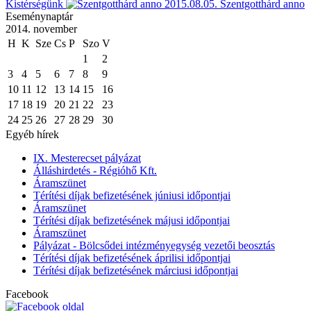
Kistérségünk
2015.08.05.
Szentgotthárd anno
Eseménynaptár
2014. november
H
K
Sze
Cs
P
Szo
V
1
2
3
4
5
6
7
8
9
10
11
12
13
14
15
16
17
18
19
20
21
22
23
24
25
26
27
28
29
30
Egyéb hírek
IX. Mesterecset pályázat
Álláshirdetés - Régióhő Kft.
Áramszünet
Térítési díjak befizetésének júniusi időpontjai
Áramszünet
Térítési díjak befizetésének májusi időpontjai
Áramszünet
Pályázat - Bölcsődei intézményegység vezetői beosztás
Térítési díjak befizetésének áprilisi időpontjai
Térítési díjak befizetésének márciusi időpontjai
Facebook