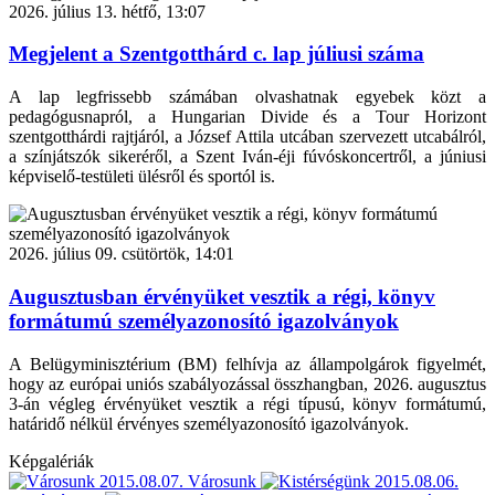
2026. július 13. hétfő, 13:07
Megjelent a Szentgotthárd c. lap júliusi száma
A lap legfrissebb számában olvashatnak egyebek közt a
pedagógusnapról, a Hungarian Divide és a Tour Horizont
szentgotthárdi rajtjáról, a József Attila utcában szervezett utcabálról,
a színjátszók sikeréről, a Szent Iván-éji fúvóskoncertről, a júniusi
képviselő-testületi ülésről és sportól is.
2026. július 09. csütörtök, 14:01
Augusztusban érvényüket vesztik a régi, könyv
formátumú személyazonosító igazolványok
A Belügyminisztérium (BM) felhívja az állampolgárok figyelmét,
hogy az európai uniós szabályozással összhangban, 2026. augusztus
3-án végleg érvényüket vesztik a régi típusú, könyv formátumú,
határidő nélkül érvényes személyazonosító igazolványok.
Képgalériák
2015.08.07.
Városunk
2015.08.06.