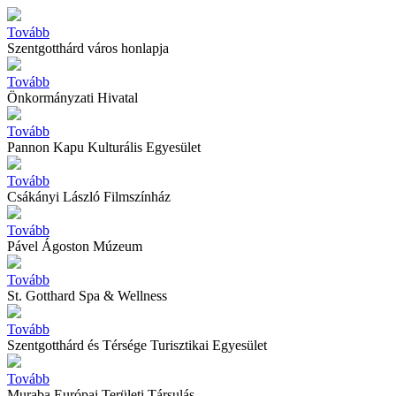
Tovább
Szentgotthárd város honlapja
Tovább
Önkormányzati Hivatal
Tovább
Pannon Kapu Kulturális Egyesület
Tovább
Csákányi László Filmszínház
Tovább
Pável Ágoston Múzeum
Tovább
St. Gotthard Spa & Wellness
Tovább
Szentgotthárd és Térsége Turisztikai Egyesület
Tovább
Muraba Európai Területi Társulás