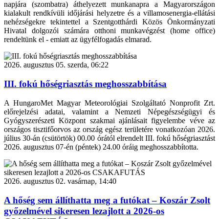
napjára (szombatra) áthelyezett munkanapra a Magyarországon
kialakult rendkívüli időjárási helyzetre és a villamosenergia-ellátási
nehézségekre tekintettel a Szentgotthárdi Közös Önkormányzati
Hivatal dolgozói számára otthoni munkavégzést (home office)
rendeltünk el - emiatt az ügyfélfogadás elmarad.
2026. augusztus 05. szerda, 06:22
III. fokú hőségriasztás meghosszabbítása
A HungaroMet Magyar Meteorológiai Szolgáltató Nonprofit Zrt.
előrejelzési adatai, valamint a Nemzeti Népegészségügyi és
Gyógyszerészeti Központ szakmai ajánlásait figyelembe véve az
országos tisztifőorvos az ország egész területére vonatkozóan 2026.
július 30-án (csütörtök) 00.00 órától elrendelt III. fokú hőségriasztást
2026. augusztus 07-én (péntek) 24.00 óráig meghosszabbította.
2026. augusztus 02. vasárnap, 14:40
A hőség sem állíthatta meg a futókat – Koszár Zsolt
győzelmével sikeresen lezajlott a 2026-os