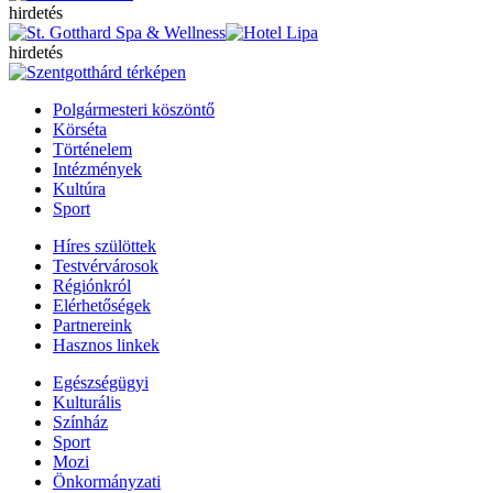
hirdetés
hirdetés
Polgármesteri köszöntő
Körséta
Történelem
Intézmények
Kultúra
Sport
Híres szülöttek
Testvérvárosok
Régiónkról
Elérhetőségek
Partnereink
Hasznos linkek
Egészségügyi
Kulturális
Színház
Sport
Mozi
Önkormányzati