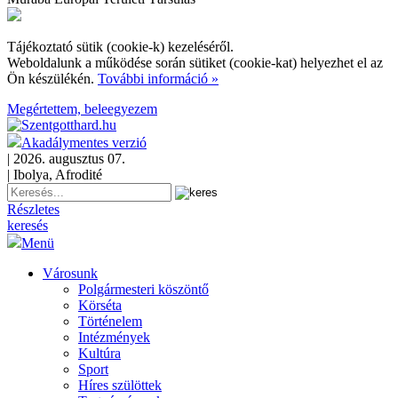
Tájékoztató sütik (cookie-k) kezeléséről.
Weboldalunk a működése során sütiket (cookie-kat) helyezhet el az
Ön készülékén.
További információ »
Megértettem, beleegyezem
Akadálymentes verzió
| 2026. augusztus 07.
| Ibolya, Afrodité
Részletes
keresés
Menü
Városunk
Polgármesteri köszöntő
Körséta
Történelem
Intézmények
Kultúra
Sport
Híres szülöttek