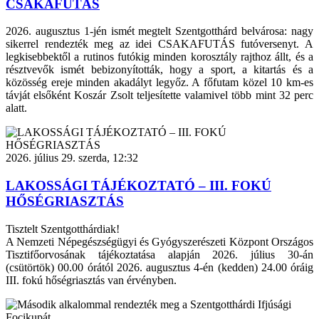
CSAKAFUTÁS
2026. augusztus 1-jén ismét megtelt Szentgotthárd belvárosa: nagy
sikerrel rendezték meg az idei CSAKAFUTÁS futóversenyt. A
legkisebbektől a rutinos futókig minden korosztály rajthoz állt, és a
résztvevők ismét bebizonyították, hogy a sport, a kitartás és a
közösség ereje minden akadályt legyőz. A főfutam közel 10 km-es
távját elsőként Koszár Zsolt teljesítette valamivel több mint 32 perc
alatt.
2026. július 29. szerda, 12:32
LAKOSSÁGI TÁJÉKOZTATÓ – III. FOKÚ
HŐSÉGRIASZTÁS
Tisztelt Szentgotthárdiak!
A Nemzeti Népegészségügyi és Gyógyszerészeti Központ Országos
Tisztifőorvosának tájékoztatása alapján 2026. július 30-án
(csütörtök) 00.00 órától 2026. augusztus 4-én (kedden) 24.00 óráig
III. fokú hőségriasztás van érvényben.