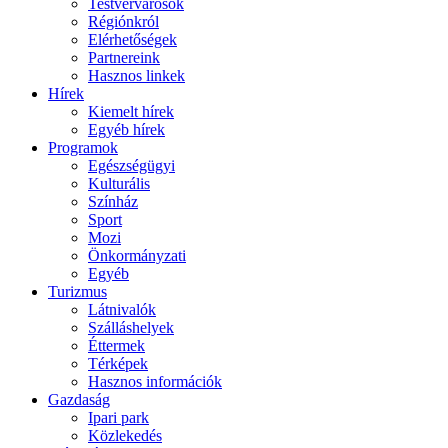
Testvérvárosok
Régiónkról
Elérhetőségek
Partnereink
Hasznos linkek
Hírek
Kiemelt hírek
Egyéb hírek
Programok
Egészségügyi
Kulturális
Színház
Sport
Mozi
Önkormányzati
Egyéb
Turizmus
Látnivalók
Szálláshelyek
Éttermek
Térképek
Hasznos információk
Gazdaság
Ipari park
Közlekedés