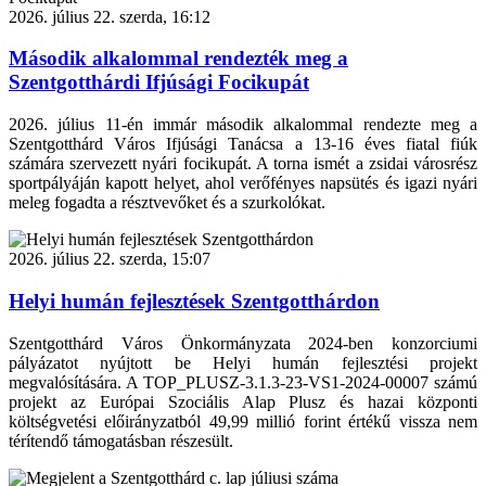
2026. július 22. szerda, 16:12
Második alkalommal rendezték meg a
Szentgotthárdi Ifjúsági Focikupát
2026. július 11-én immár második alkalommal rendezte meg a
Szentgotthárd Város Ifjúsági Tanácsa a 13-16 éves fiatal fiúk
számára szervezett nyári focikupát. A torna ismét a zsidai városrész
sportpályáján kapott helyet, ahol verőfényes napsütés és igazi nyári
meleg fogadta a résztvevőket és a szurkolókat.
2026. július 22. szerda, 15:07
Helyi humán fejlesztések Szentgotthárdon
Szentgotthárd Város Önkormányzata 2024-ben konzorciumi
pályázatot nyújtott be Helyi humán fejlesztési projekt
megvalósítására. A TOP_PLUSZ-3.1.3-23-VS1-2024-00007 számú
projekt az Európai Szociális Alap Plusz és hazai központi
költségvetési előirányzatból 49,99 millió forint értékű vissza nem
térítendő támogatásban részesült.