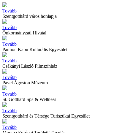
Tovább
Szentgotthárd város honlapja
Tovább
Önkormányzati Hivatal
Tovább
Pannon Kapu Kulturális Egyesület
Tovább
Csákányi László Filmszínház
Tovább
Pável Ágoston Múzeum
Tovább
St. Gotthard Spa & Wellness
Tovább
Szentgotthárd és Térsége Turisztikai Egyesület
Tovább
Muraba Európai Területi Társulás