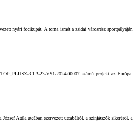
zett nyári focikupát. A torna ismét a zsidai városrész sportpályáján
. A TOP_PLUSZ-3.1.3-23-VS1-2024-00007 számú projekt az Európai
zsef Attila utcában szervezett utcabálról, a színjátszók sikeréről, a