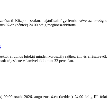
erészeti Központ szakmai ajánlásait figyelembe véve az országos
sztus 07-én (péntek) 24.00 óráig meghosszabbította.
S
ől a rutinos futókig minden korosztály rajthoz állt, és a résztvevők
lt teljesítette valamivel több mint 32 perc alatt.
) 00.00 órától 2026. augusztus 4-én (kedden) 24.00 óráig III. fokú