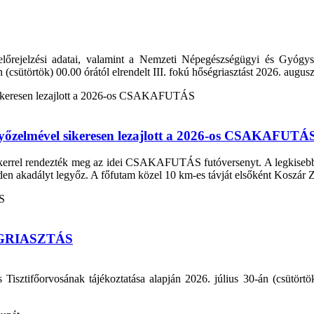
lőrejelzési adatai, valamint a Nemzeti Népegészségügyi és Gyógysz
n (csütörtök) 00.00 órától elrendelt III. fokú hőségriasztást 2026. augu
 győzelmével sikeresen lezajlott a 2026-os CSAKAFUTÁ
ikerrel rendezték meg az idei CSAKAFUTÁS futóversenyt. A legkisebbekt
den akadályt legyőz. A főfutam közel 10 km-es távját elsőként Koszár Zso
GRIASZTÁS
ztifőorvosának tájékoztatása alapján 2026. július 30-án (csütörtök