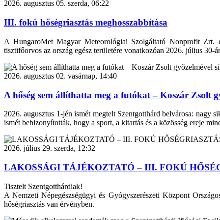
2026. augusztus 05. szerda, 06:22
III. fokú hőségriasztás meghosszabbítása
A HungaroMet Magyar Meteorológiai Szolgáltató Nonprofit Zrt. e
tisztifőorvos az ország egész területére vonatkozóan 2026. július 30-á
2026. augusztus 02. vasárnap, 14:40
A hőség sem állíthatta meg a futókat – Koszár Zsolt
2026. augusztus 1-jén ismét megtelt Szentgotthárd belvárosa: nagy s
ismét bebizonyították, hogy a sport, a kitartás és a közösség ereje min
2026. július 29. szerda, 12:32
LAKOSSÁGI TÁJÉKOZTATÓ – III. FOKÚ HŐSÉ
Tisztelt Szentgotthárdiak!
A Nemzeti Népegészségügyi és Gyógyszerészeti Központ Országos Tis
hőségriasztás van érvényben.