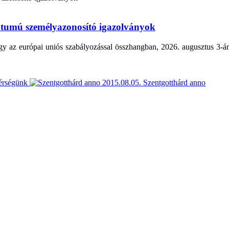
átumú személyazonosító igazolványok
y az európai uniós szabályozással összhangban, 2026. augusztus 3-án
érségünk
2015.08.05.
Szentgotthárd anno