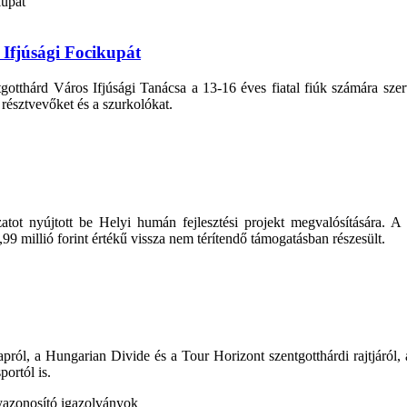
Ifjúsági Focikupát
thárd Város Ifjúsági Tanácsa a 13-16 éves fiatal fiúk számára szerve
 résztvevőket és a szurkolókat.
atot nyújtott be Helyi humán fejlesztési projekt megvalósítására
,99 millió forint értékű vissza nem térítendő támogatásban részesült.
l, a Hungarian Divide és a Tour Horizont szentgotthárdi rajtjáról, a Jó
portól is.