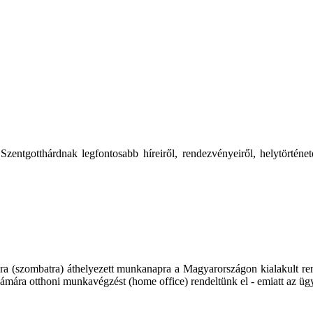
tgotthárdnak legfontosabb híreiről, rendezvényeiről, helytörténetér
ra (szombatra) áthelyezett munkanapra a Magyarországon kialakult rend
ámára otthoni munkavégzést (home office) rendeltünk el - emiatt az üg