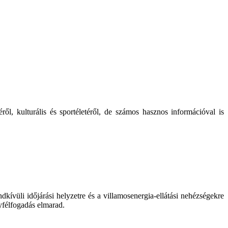
ől, kulturális és sportéletéről, de számos hasznos információval is
kívüli időjárási helyzetre és a villamosenergia-ellátási nehézségekre
yfélfogadás elmarad.