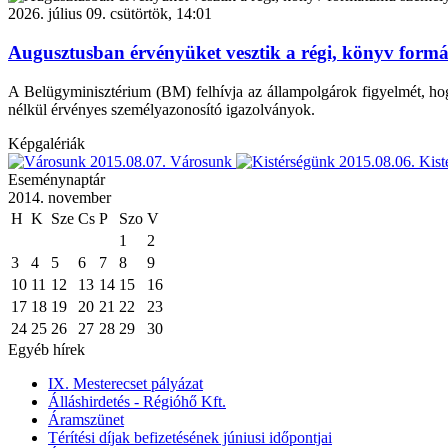
2026. július 09. csütörtök, 14:01
Augusztusban érvényüket vesztik a régi, könyv form
A Belügyminisztérium (BM) felhívja az állampolgárok figyelmét, hog
nélkül érvényes személyazonosító igazolványok.
Képgalériák
2015.08.07.
Városunk
2015.08.06.
Kist
Eseménynaptár
2014. november
H
K
Sze
Cs
P
Szo
V
1
2
3
4
5
6
7
8
9
10
11
12
13
14
15
16
17
18
19
20
21
22
23
24
25
26
27
28
29
30
Egyéb hírek
IX. Mesterecset pályázat
Álláshirdetés - Régióhő Kft.
Áramszünet
Térítési díjak befizetésének júniusi időpontjai