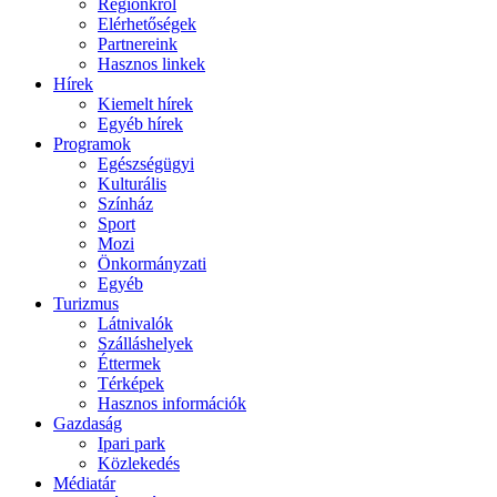
Régiónkról
Elérhetőségek
Partnereink
Hasznos linkek
Hírek
Kiemelt hírek
Egyéb hírek
Programok
Egészségügyi
Kulturális
Színház
Sport
Mozi
Önkormányzati
Egyéb
Turizmus
Látnivalók
Szálláshelyek
Éttermek
Térképek
Hasznos információk
Gazdaság
Ipari park
Közlekedés
Médiatár