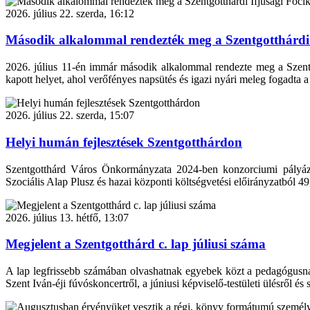
2026. július 22. szerda, 16:12
Második alkalommal rendezték meg a Szentgotthárdi 
2026. július 11-én immár második alkalommal rendezte meg a Szentgot
kapott helyet, ahol verőfényes napsütés és igazi nyári meleg fogadta a
2026. július 22. szerda, 15:07
Helyi humán fejlesztések Szentgotthárdon
Szentgotthárd Város Önkormányzata 2024-ben konzorciumi pályáz
Szociális Alap Plusz és hazai központi költségvetési előirányzatból 49
2026. július 13. hétfő, 13:07
Megjelent a Szentgotthárd c. lap júliusi száma
A lap legfrissebb számában olvashatnak egyebek közt a pedagógusnapró
Szent Iván-éji fúvóskoncertről, a júniusi képviselő-testületi ülésről és s