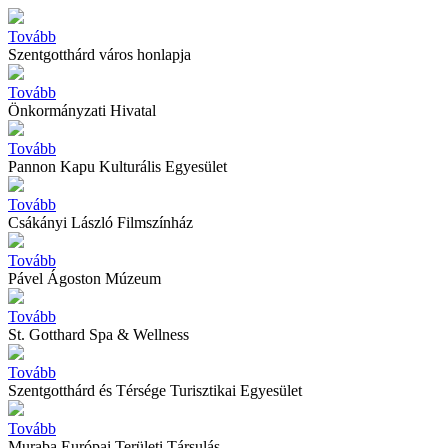
Tovább
Szentgotthárd város honlapja
Tovább
Önkormányzati Hivatal
Tovább
Pannon Kapu Kulturális Egyesület
Tovább
Csákányi László Filmszínház
Tovább
Pável Ágoston Múzeum
Tovább
St. Gotthard Spa & Wellness
Tovább
Szentgotthárd és Térsége Turisztikai Egyesület
Tovább
Muraba Európai Területi Társulás