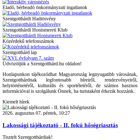
Eladó, bérbeadó önkormányzati ingatlanok
Szentgotthárdi Hadiösvény
Szentgotthárdi Honismereti Klub
Közérdekű telefonszámok
Szentgotthárd lap
Üdvözöljük a Szentgotthárd.hu oldalon!
Honlapunkon tájékozódhat Magyarország legnyugatibb városának,
Szentgotthárdnak legfontosabb híreiről, rendezvényeiről,
helytörténetéről, kulturális és sportéletéről, de számos hasznos
információval is szolgálunk Önnek, ha turistaként érkezik hozzánk.
Kiemelt hírek
2026. augusztus 07. péntek, 10:27
Lakossági tájékoztató - II. fokú hőségriasztás
Tisztelt Szentgotthárdiak!