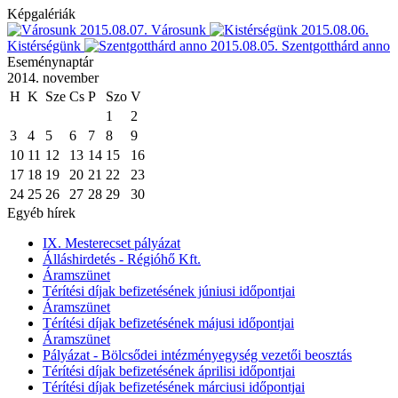
Képgalériák
2015.08.07.
Városunk
2015.08.06.
Kistérségünk
2015.08.05.
Szentgotthárd anno
Eseménynaptár
2014. november
H
K
Sze
Cs
P
Szo
V
1
2
3
4
5
6
7
8
9
10
11
12
13
14
15
16
17
18
19
20
21
22
23
24
25
26
27
28
29
30
Egyéb hírek
IX. Mesterecset pályázat
Álláshirdetés - Régióhő Kft.
Áramszünet
Térítési díjak befizetésének júniusi időpontjai
Áramszünet
Térítési díjak befizetésének májusi időpontjai
Áramszünet
Pályázat - Bölcsődei intézményegység vezetői beosztás
Térítési díjak befizetésének áprilisi időpontjai
Térítési díjak befizetésének márciusi időpontjai