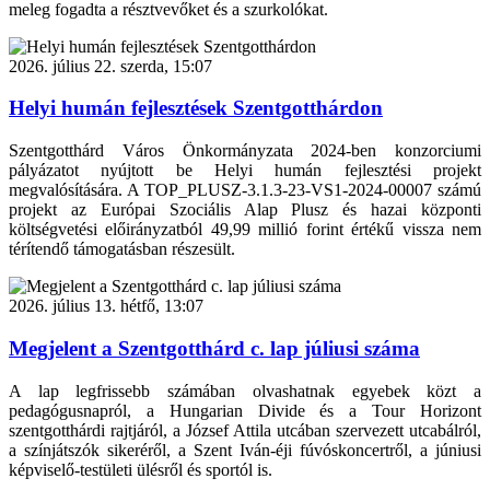
meleg fogadta a résztvevőket és a szurkolókat.
2026. július 22. szerda, 15:07
Helyi humán fejlesztések Szentgotthárdon
Szentgotthárd Város Önkormányzata 2024-ben konzorciumi
pályázatot nyújtott be Helyi humán fejlesztési projekt
megvalósítására. A TOP_PLUSZ-3.1.3-23-VS1-2024-00007 számú
projekt az Európai Szociális Alap Plusz és hazai központi
költségvetési előirányzatból 49,99 millió forint értékű vissza nem
térítendő támogatásban részesült.
2026. július 13. hétfő, 13:07
Megjelent a Szentgotthárd c. lap júliusi száma
A lap legfrissebb számában olvashatnak egyebek közt a
pedagógusnapról, a Hungarian Divide és a Tour Horizont
szentgotthárdi rajtjáról, a József Attila utcában szervezett utcabálról,
a színjátszók sikeréről, a Szent Iván-éji fúvóskoncertről, a júniusi
képviselő-testületi ülésről és sportól is.