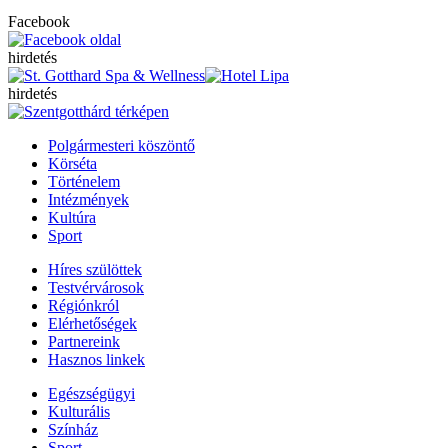
Facebook
hirdetés
hirdetés
Polgármesteri köszöntő
Körséta
Történelem
Intézmények
Kultúra
Sport
Híres szülöttek
Testvérvárosok
Régiónkról
Elérhetőségek
Partnereink
Hasznos linkek
Egészségügyi
Kulturális
Színház
Sport