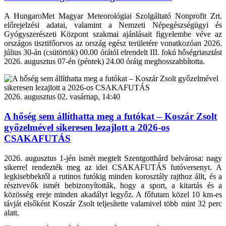
A HungaroMet Magyar Meteorológiai Szolgáltató Nonprofit Zrt.
előrejelzési adatai, valamint a Nemzeti Népegészségügyi és
Gyógyszerészeti Központ szakmai ajánlásait figyelembe véve az
országos tisztifőorvos az ország egész területére vonatkozóan 2026.
július 30-án (csütörtök) 00.00 órától elrendelt III. fokú hőségriasztást
2026. augusztus 07-én (péntek) 24.00 óráig meghosszabbította.
2026. augusztus 02. vasárnap, 14:40
A hőség sem állíthatta meg a futókat – Koszár Zsolt
győzelmével sikeresen lezajlott a 2026-os
CSAKAFUTÁS
2026. augusztus 1-jén ismét megtelt Szentgotthárd belvárosa: nagy
sikerrel rendezték meg az idei CSAKAFUTÁS futóversenyt. A
legkisebbektől a rutinos futókig minden korosztály rajthoz állt, és a
résztvevők ismét bebizonyították, hogy a sport, a kitartás és a
közösség ereje minden akadályt legyőz. A főfutam közel 10 km-es
távját elsőként Koszár Zsolt teljesítette valamivel több mint 32 perc
alatt.