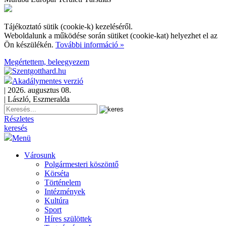
Tájékoztató sütik (cookie-k) kezeléséről.
Weboldalunk a működése során sütiket (cookie-kat) helyezhet el az
Ön készülékén.
További információ »
Megértettem, beleegyezem
Akadálymentes verzió
| 2026. augusztus 08.
| László, Eszmeralda
Részletes
keresés
Menü
Városunk
Polgármesteri köszöntő
Körséta
Történelem
Intézmények
Kultúra
Sport
Híres szülöttek