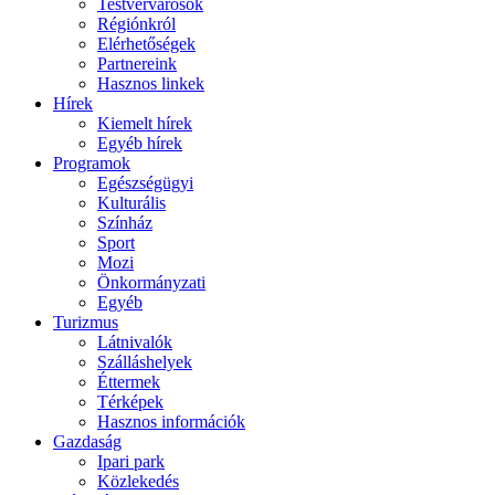
Testvérvárosok
Régiónkról
Elérhetőségek
Partnereink
Hasznos linkek
Hírek
Kiemelt hírek
Egyéb hírek
Programok
Egészségügyi
Kulturális
Színház
Sport
Mozi
Önkormányzati
Egyéb
Turizmus
Látnivalók
Szálláshelyek
Éttermek
Térképek
Hasznos információk
Gazdaság
Ipari park
Közlekedés