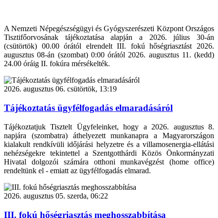
A Nemzeti Népegészségügyi és Gyógyszerészeti Központ Országos
Tisztifőorvosának tájékoztatása alapján a 2026. július 30-án
(csütörtök) 00.00 órától elrendelt III. fokú hőségriasztást 2026.
augusztus 08-án (szombat) 0:00 órától 2026. augusztus 11. (kedd)
24.00 óráig II. fokúra mérsékelték.
2026. augusztus 06. csütörtök, 13:19
Tájékoztatás ügyfélfogadás elmaradásáról
Tájékoztatjuk Tisztelt Ügyfeleinket, hogy a 2026. augusztus 8.
napjára (szombatra) áthelyezett munkanapra a Magyarországon
kialakult rendkívüli időjárási helyzetre és a villamosenergia-ellátási
nehézségekre tekintettel a Szentgotthárdi Közös Önkormányzati
Hivatal dolgozói számára otthoni munkavégzést (home office)
rendeltünk el - emiatt az ügyfélfogadás elmarad.
2026. augusztus 05. szerda, 06:22
III. fokú hőségriasztás meghosszabbítása