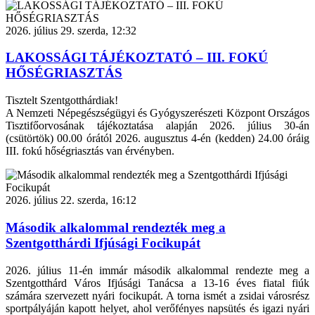
2026. július 29. szerda, 12:32
LAKOSSÁGI TÁJÉKOZTATÓ – III. FOKÚ
HŐSÉGRIASZTÁS
Tisztelt Szentgotthárdiak!
A Nemzeti Népegészségügyi és Gyógyszerészeti Központ Országos
Tisztifőorvosának tájékoztatása alapján 2026. július 30-án
(csütörtök) 00.00 órától 2026. augusztus 4-én (kedden) 24.00 óráig
III. fokú hőségriasztás van érvényben.
2026. július 22. szerda, 16:12
Második alkalommal rendezték meg a
Szentgotthárdi Ifjúsági Focikupát
2026. július 11-én immár második alkalommal rendezte meg a
Szentgotthárd Város Ifjúsági Tanácsa a 13-16 éves fiatal fiúk
számára szervezett nyári focikupát. A torna ismét a zsidai városrész
sportpályáján kapott helyet, ahol verőfényes napsütés és igazi nyári