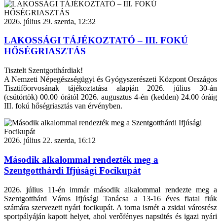
2026. július 29. szerda, 12:32
LAKOSSÁGI TÁJÉKOZTATÓ – III. FOKÚ
HŐSÉGRIASZTÁS
Tisztelt Szentgotthárdiak!
A Nemzeti Népegészségügyi és Gyógyszerészeti Központ Országos
Tisztifőorvosának tájékoztatása alapján 2026. július 30-án
(csütörtök) 00.00 órától 2026. augusztus 4-én (kedden) 24.00 óráig
III. fokú hőségriasztás van érvényben.
2026. július 22. szerda, 16:12
Második alkalommal rendezték meg a
Szentgotthárdi Ifjúsági Focikupát
2026. július 11-én immár második alkalommal rendezte meg a
Szentgotthárd Város Ifjúsági Tanácsa a 13-16 éves fiatal fiúk
számára szervezett nyári focikupát. A torna ismét a zsidai városrész
sportpályáján kapott helyet, ahol verőfényes napsütés és igazi nyári