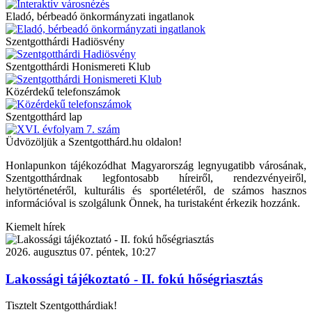
Eladó, bérbeadó önkormányzati ingatlanok
Szentgotthárdi Hadiösvény
Szentgotthárdi Honismereti Klub
Közérdekű telefonszámok
Szentgotthárd lap
Üdvözöljük a Szentgotthárd.hu oldalon!
Honlapunkon tájékozódhat Magyarország legnyugatibb városának,
Szentgotthárdnak legfontosabb híreiről, rendezvényeiről,
helytörténetéről, kulturális és sportéletéről, de számos hasznos
információval is szolgálunk Önnek, ha turistaként érkezik hozzánk.
Kiemelt hírek
2026. augusztus 07. péntek, 10:27
Lakossági tájékoztató - II. fokú hőségriasztás
Tisztelt Szentgotthárdiak!