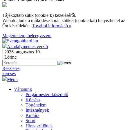
Tájékoztató sütik (cookie-k) kezeléséről.
Weboldalunk a működése során sütiket (cookie-kat) helyezhet el az
Ön készülékén.
További információ »
Megértettem, beleegyezem
Akadálymentes verzió
| 2026. augusztus 10.
| Lőrinc
Részletes
keresés
Menü
Városunk
Polgármesteri köszöntő
Körséta
Történelem
Intézmények
Kultúra
Sport
Híres szülöttek