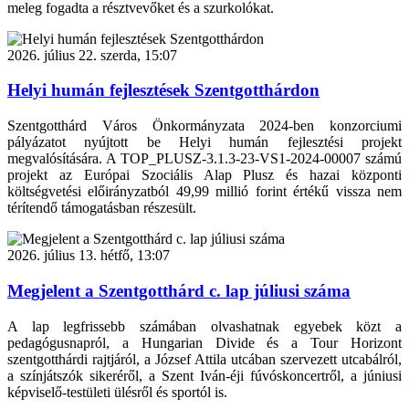
meleg fogadta a résztvevőket és a szurkolókat.
2026. július 22. szerda, 15:07
Helyi humán fejlesztések Szentgotthárdon
Szentgotthárd Város Önkormányzata 2024-ben konzorciumi
pályázatot nyújtott be Helyi humán fejlesztési projekt
megvalósítására. A TOP_PLUSZ-3.1.3-23-VS1-2024-00007 számú
projekt az Európai Szociális Alap Plusz és hazai központi
költségvetési előirányzatból 49,99 millió forint értékű vissza nem
térítendő támogatásban részesült.
2026. július 13. hétfő, 13:07
Megjelent a Szentgotthárd c. lap júliusi száma
A lap legfrissebb számában olvashatnak egyebek közt a
pedagógusnapról, a Hungarian Divide és a Tour Horizont
szentgotthárdi rajtjáról, a József Attila utcában szervezett utcabálról,
a színjátszók sikeréről, a Szent Iván-éji fúvóskoncertről, a júniusi
képviselő-testületi ülésről és sportól is.