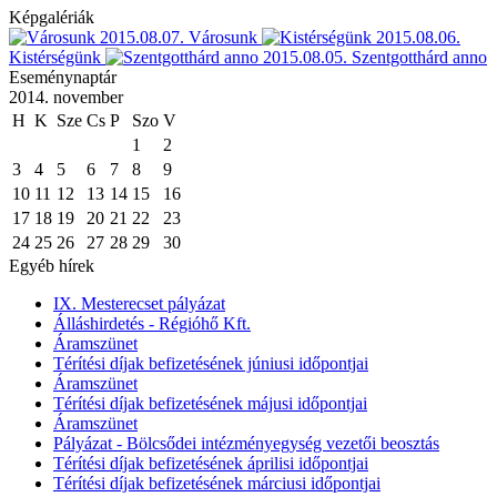
Képgalériák
2015.08.07.
Városunk
2015.08.06.
Kistérségünk
2015.08.05.
Szentgotthárd anno
Eseménynaptár
2014. november
H
K
Sze
Cs
P
Szo
V
1
2
3
4
5
6
7
8
9
10
11
12
13
14
15
16
17
18
19
20
21
22
23
24
25
26
27
28
29
30
Egyéb hírek
IX. Mesterecset pályázat
Álláshirdetés - Régióhő Kft.
Áramszünet
Térítési díjak befizetésének júniusi időpontjai
Áramszünet
Térítési díjak befizetésének májusi időpontjai
Áramszünet
Pályázat - Bölcsődei intézményegység vezetői beosztás
Térítési díjak befizetésének áprilisi időpontjai
Térítési díjak befizetésének márciusi időpontjai