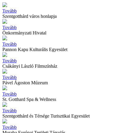
Tovább
Szentgotthárd város honlapja
Tovább
Önkormányzati Hivatal
Tovább
Pannon Kapu Kulturális Egyesület
Tovább
Csákányi László Filmszínház
Tovább
Pável Ágoston Múzeum
Tovább
St. Gotthard Spa & Wellness
Tovább
Szentgotthárd és Térsége Turisztikai Egyesület
Tovább
Muraba Európai Területi Társulás