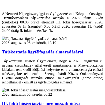
A Nemzeti Népegészségügyi és Gyógyszerészeti Központ Országos
Tisztifőorvosának tájékoztatása alapján a 2026. július 30-án
(csütörtök) 00.00 órától elrendelt III. fokú hőségriasztást 2026.
augusztus 08-án (szombat) 0:00 órától 2026. augusztus 11. (kedd)
24.00 óráig II. fokúra mérsékelték.
2026. augusztus 06. csütörtök, 13:19
Tájékoztatás ügyfélfogadás elmaradásáról
Tájékoztatjuk Tisztelt Ügyfeleinket, hogy a 2026. augusztus 8.
napjára (szombatra) áthelyezett munkanapra a Magyarországon
kialakult rendkívüli időjárási helyzetre és a villamosenergia-ellátási
nehézségekre tekintettel a Szentgotthárdi Közös Önkormányzati
Hivatal dolgozói számára otthoni munkavégzést (home office)
rendeltünk el - emiatt az ügyfélfogadás elmarad.
2026. augusztus 05. szerda, 06:22
III. fokú hőségriasztás meghosszabbítása