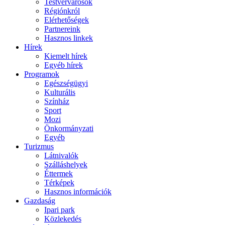
Testvérvárosok
Régiónkról
Elérhetőségek
Partnereink
Hasznos linkek
Hírek
Kiemelt hírek
Egyéb hírek
Programok
Egészségügyi
Kulturális
Színház
Sport
Mozi
Önkormányzati
Egyéb
Turizmus
Látnivalók
Szálláshelyek
Éttermek
Térképek
Hasznos információk
Gazdaság
Ipari park
Közlekedés