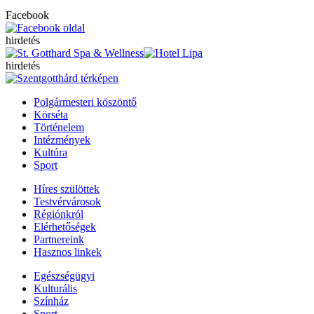
Facebook
hirdetés
hirdetés
Polgármesteri köszöntő
Körséta
Történelem
Intézmények
Kultúra
Sport
Híres szülöttek
Testvérvárosok
Régiónkról
Elérhetőségek
Partnereink
Hasznos linkek
Egészségügyi
Kulturális
Színház
Sport