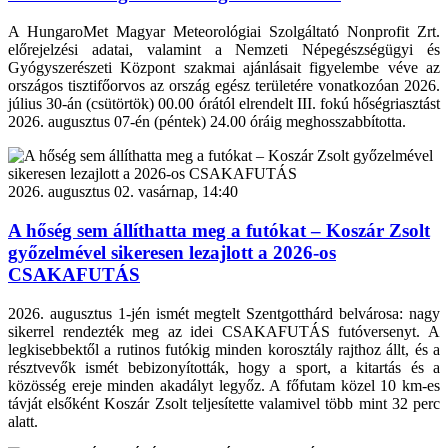
A HungaroMet Magyar Meteorológiai Szolgáltató Nonprofit Zrt.
előrejelzési adatai, valamint a Nemzeti Népegészségügyi és
Gyógyszerészeti Központ szakmai ajánlásait figyelembe véve az
országos tisztifőorvos az ország egész területére vonatkozóan 2026.
július 30-án (csütörtök) 00.00 órától elrendelt III. fokú hőségriasztást
2026. augusztus 07-én (péntek) 24.00 óráig meghosszabbította.
2026. augusztus 02. vasárnap, 14:40
A hőség sem állíthatta meg a futókat – Koszár Zsolt
győzelmével sikeresen lezajlott a 2026-os
CSAKAFUTÁS
2026. augusztus 1-jén ismét megtelt Szentgotthárd belvárosa: nagy
sikerrel rendezték meg az idei CSAKAFUTÁS futóversenyt. A
legkisebbektől a rutinos futókig minden korosztály rajthoz állt, és a
résztvevők ismét bebizonyították, hogy a sport, a kitartás és a
közösség ereje minden akadályt legyőz. A főfutam közel 10 km-es
távját elsőként Koszár Zsolt teljesítette valamivel több mint 32 perc
alatt.