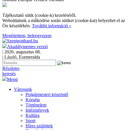
Tájékoztató sütik (cookie-k) kezeléséről.
Weboldalunk a működése során sütiket (cookie-kat) helyezhet el az
Ön készülékén.
További információ »
Megértettem, beleegyezem
Akadálymentes verzió
| 2026. augusztus 08.
| László, Eszmeralda
Részletes
keresés
Menü
Városunk
Polgármesteri köszöntő
Körséta
Történelem
Intézmények
Kultúra
Sport
Híres szülöttek