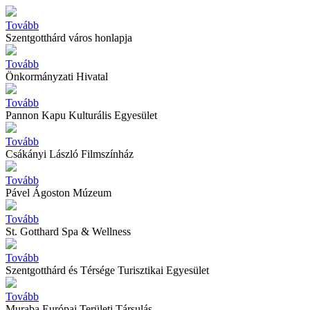
Tovább
Szentgotthárd város honlapja
Tovább
Önkormányzati Hivatal
Tovább
Pannon Kapu Kulturális Egyesület
Tovább
Csákányi László Filmszínház
Tovább
Pável Ágoston Múzeum
Tovább
St. Gotthard Spa & Wellness
Tovább
Szentgotthárd és Térsége Turisztikai Egyesület
Tovább
Muraba Európai Területi Társulás