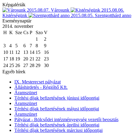
Képgalériák
2015.08.07.
Városunk
2015.08.06.
Kistérségünk
2015.08.05.
Szentgotthárd anno
Eseménynaptár
2014. november
H
K
Sze
Cs
P
Szo
V
1
2
3
4
5
6
7
8
9
10
11
12
13
14
15
16
17
18
19
20
21
22
23
24
25
26
27
28
29
30
Egyéb hírek
IX. Mesterecset pályázat
Álláshirdetés - Régióhő Kft.
Áramszünet
Térítési díjak befizetésének júniusi időpontjai
Áramszünet
Térítési díjak befizetésének májusi időpontjai
Áramszünet
Pályázat - Bölcsődei intézményegység vezetői beosztás
Térítési díjak befizetésének áprilisi időpontjai
Térítési díjak befizetésének márciusi időpontjai