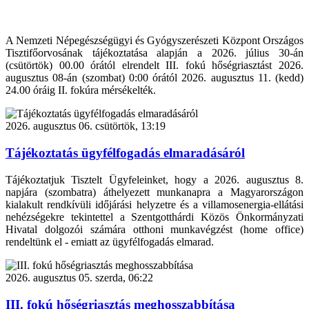
A Nemzeti Népegészségügyi és Gyógyszerészeti Központ Országos
Tisztifőorvosának tájékoztatása alapján a 2026. július 30-án
(csütörtök) 00.00 órától elrendelt III. fokú hőségriasztást 2026.
augusztus 08-án (szombat) 0:00 órától 2026. augusztus 11. (kedd)
24.00 óráig II. fokúra mérsékelték.
2026. augusztus 06. csütörtök, 13:19
Tájékoztatás ügyfélfogadás elmaradásáról
Tájékoztatjuk Tisztelt Ügyfeleinket, hogy a 2026. augusztus 8.
napjára (szombatra) áthelyezett munkanapra a Magyarországon
kialakult rendkívüli időjárási helyzetre és a villamosenergia-ellátási
nehézségekre tekintettel a Szentgotthárdi Közös Önkormányzati
Hivatal dolgozói számára otthoni munkavégzést (home office)
rendeltünk el - emiatt az ügyfélfogadás elmarad.
2026. augusztus 05. szerda, 06:22
III. fokú hőségriasztás meghosszabbítása