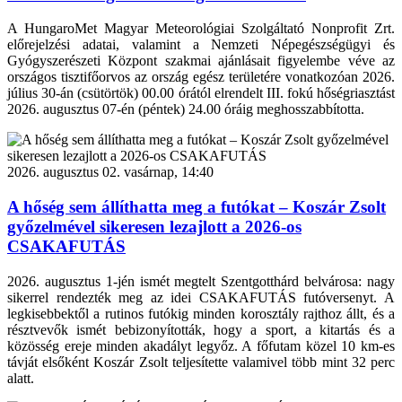
A HungaroMet Magyar Meteorológiai Szolgáltató Nonprofit Zrt.
előrejelzési adatai, valamint a Nemzeti Népegészségügyi és
Gyógyszerészeti Központ szakmai ajánlásait figyelembe véve az
országos tisztifőorvos az ország egész területére vonatkozóan 2026.
július 30-án (csütörtök) 00.00 órától elrendelt III. fokú hőségriasztást
2026. augusztus 07-én (péntek) 24.00 óráig meghosszabbította.
2026. augusztus 02. vasárnap, 14:40
A hőség sem állíthatta meg a futókat – Koszár Zsolt
győzelmével sikeresen lezajlott a 2026-os
CSAKAFUTÁS
2026. augusztus 1-jén ismét megtelt Szentgotthárd belvárosa: nagy
sikerrel rendezték meg az idei CSAKAFUTÁS futóversenyt. A
legkisebbektől a rutinos futókig minden korosztály rajthoz állt, és a
résztvevők ismét bebizonyították, hogy a sport, a kitartás és a
közösség ereje minden akadályt legyőz. A főfutam közel 10 km-es
távját elsőként Koszár Zsolt teljesítette valamivel több mint 32 perc
alatt.