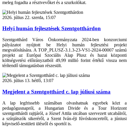
meleg fogadta a résztvevőket és a szurkolókat.
2026. július 22. szerda, 15:07
Helyi humán fejlesztések Szentgotthárdon
Szentgotthárd Város Önkormányzata 2024-ben konzorciumi
pályázatot nyújtott be Helyi humán fejlesztési projekt
megvalósítására. A TOP_PLUSZ-3.1.3-23-VS1-2024-00007 számú
projekt az Európai Szociális Alap Plusz és hazai központi
költségvetési előirányzatból 49,99 millió forint értékű vissza nem
térítendő támogatásban részesült.
2026. július 13. hétfő, 13:07
Megjelent a Szentgotthárd c. lap júliusi száma
A lap legfrissebb számában olvashatnak egyebek közt a
pedagógusnapról, a Hungarian Divide és a Tour Horizont
szentgotthárdi rajtjáról, a József Attila utcában szervezett utcabálról,
a színjátszók sikeréről, a Szent Iván-éji fúvóskoncertről, a júniusi
képviselő-testületi ülésről és sportól is.