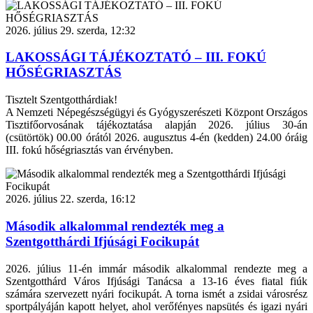
2026. július 29. szerda, 12:32
LAKOSSÁGI TÁJÉKOZTATÓ – III. FOKÚ
HŐSÉGRIASZTÁS
Tisztelt Szentgotthárdiak!
A Nemzeti Népegészségügyi és Gyógyszerészeti Központ Országos
Tisztifőorvosának tájékoztatása alapján 2026. július 30-án
(csütörtök) 00.00 órától 2026. augusztus 4-én (kedden) 24.00 óráig
III. fokú hőségriasztás van érvényben.
2026. július 22. szerda, 16:12
Második alkalommal rendezték meg a
Szentgotthárdi Ifjúsági Focikupát
2026. július 11-én immár második alkalommal rendezte meg a
Szentgotthárd Város Ifjúsági Tanácsa a 13-16 éves fiatal fiúk
számára szervezett nyári focikupát. A torna ismét a zsidai városrész
sportpályáján kapott helyet, ahol verőfényes napsütés és igazi nyári