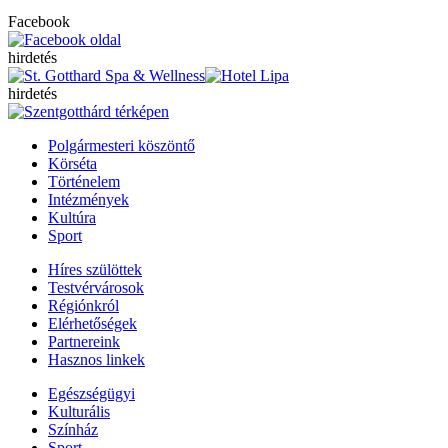
Facebook
hirdetés
hirdetés
Polgármesteri köszöntő
Körséta
Történelem
Intézmények
Kultúra
Sport
Híres szülöttek
Testvérvárosok
Régiónkról
Elérhetőségek
Partnereink
Hasznos linkek
Egészségügyi
Kulturális
Színház
Sport