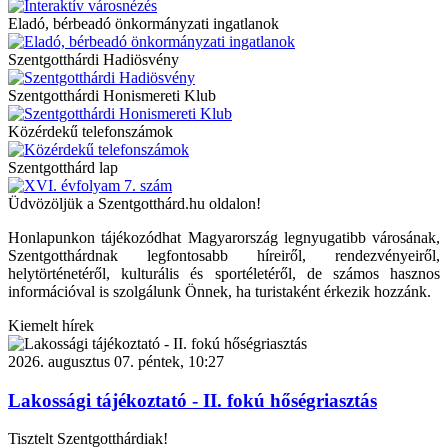
Eladó, bérbeadó önkormányzati ingatlanok
Szentgotthárdi Hadiösvény
Szentgotthárdi Honismereti Klub
Közérdekű telefonszámok
Szentgotthárd lap
Üdvözöljük a Szentgotthárd.hu oldalon!
Honlapunkon tájékozódhat Magyarország legnyugatibb városának,
Szentgotthárdnak legfontosabb híreiről, rendezvényeiről,
helytörténetéről, kulturális és sportéletéről, de számos hasznos
információval is szolgálunk Önnek, ha turistaként érkezik hozzánk.
Kiemelt hírek
2026. augusztus 07. péntek, 10:27
Lakossági tájékoztató - II. fokú hőségriasztás
Tisztelt Szentgotthárdiak!