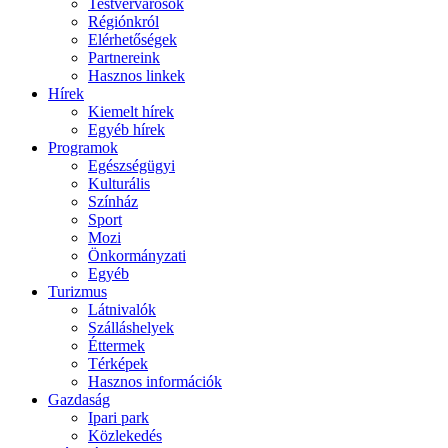
Testvérvárosok
Régiónkról
Elérhetőségek
Partnereink
Hasznos linkek
Hírek
Kiemelt hírek
Egyéb hírek
Programok
Egészségügyi
Kulturális
Színház
Sport
Mozi
Önkormányzati
Egyéb
Turizmus
Látnivalók
Szálláshelyek
Éttermek
Térképek
Hasznos információk
Gazdaság
Ipari park
Közlekedés