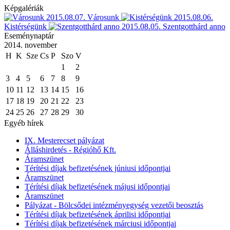
Képgalériák
2015.08.07.
Városunk
2015.08.06.
Kistérségünk
2015.08.05.
Szentgotthárd anno
Eseménynaptár
2014. november
H
K
Sze
Cs
P
Szo
V
1
2
3
4
5
6
7
8
9
10
11
12
13
14
15
16
17
18
19
20
21
22
23
24
25
26
27
28
29
30
Egyéb hírek
IX. Mesterecset pályázat
Álláshirdetés - Régióhő Kft.
Áramszünet
Térítési díjak befizetésének júniusi időpontjai
Áramszünet
Térítési díjak befizetésének májusi időpontjai
Áramszünet
Pályázat - Bölcsődei intézményegység vezetői beosztás
Térítési díjak befizetésének áprilisi időpontjai
Térítési díjak befizetésének márciusi időpontjai