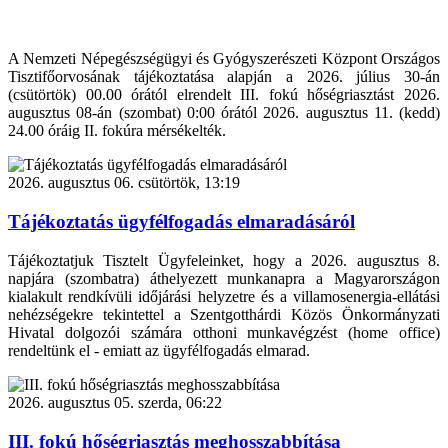
A Nemzeti Népegészségügyi és Gyógyszerészeti Központ Országos
Tisztifőorvosának tájékoztatása alapján a 2026. július 30-án
(csütörtök) 00.00 órától elrendelt III. fokú hőségriasztást 2026.
augusztus 08-án (szombat) 0:00 órától 2026. augusztus 11. (kedd)
24.00 óráig II. fokúra mérsékelték.
2026. augusztus 06. csütörtök, 13:19
Tájékoztatás ügyfélfogadás elmaradásáról
Tájékoztatjuk Tisztelt Ügyfeleinket, hogy a 2026. augusztus 8.
napjára (szombatra) áthelyezett munkanapra a Magyarországon
kialakult rendkívüli időjárási helyzetre és a villamosenergia-ellátási
nehézségekre tekintettel a Szentgotthárdi Közös Önkormányzati
Hivatal dolgozói számára otthoni munkavégzést (home office)
rendeltünk el - emiatt az ügyfélfogadás elmarad.
2026. augusztus 05. szerda, 06:22
III. fokú hőségriasztás meghosszabbítása