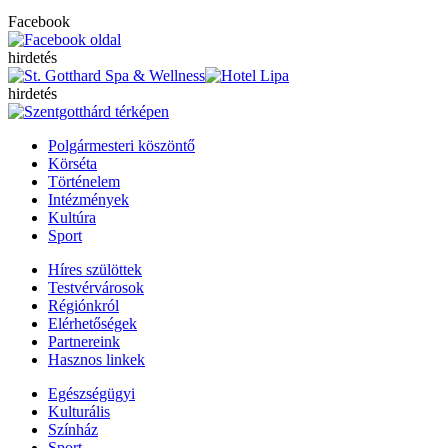
Facebook
hirdetés
hirdetés
Polgármesteri köszöntő
Körséta
Történelem
Intézmények
Kultúra
Sport
Híres szülöttek
Testvérvárosok
Régiónkról
Elérhetőségek
Partnereink
Hasznos linkek
Egészségügyi
Kulturális
Színház
Sport