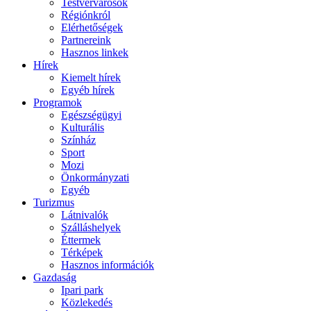
Testvérvárosok
Régiónkról
Elérhetőségek
Partnereink
Hasznos linkek
Hírek
Kiemelt hírek
Egyéb hírek
Programok
Egészségügyi
Kulturális
Színház
Sport
Mozi
Önkormányzati
Egyéb
Turizmus
Látnivalók
Szálláshelyek
Éttermek
Térképek
Hasznos információk
Gazdaság
Ipari park
Közlekedés