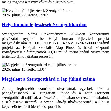
meleg fogadta a résztvevőket és a szurkolókat.
2026. július 22. szerda, 15:07
Helyi humán fejlesztések Szentgotthárdon
Szentgotthárd Város Önkormányzata 2024-ben konzorciumi
pályázatot nyújtott be Helyi humán fejlesztési projekt
megvalósítására. A TOP_PLUSZ-3.1.3-23-VS1-2024-00007 számú
projekt az Európai Szociális Alap Plusz és hazai központi
költségvetési előirányzatból 49,99 millió forint értékű vissza nem
térítendő támogatásban részesült.
2026. július 13. hétfő, 13:07
Megjelent a Szentgotthárd c. lap júliusi száma
A lap legfrissebb számában olvashatnak egyebek közt a
pedagógusnapról, a Hungarian Divide és a Tour Horizont
szentgotthárdi rajtjáról, a József Attila utcában szervezett utcabálról,
a színjátszók sikeréről, a Szent Iván-éji fúvóskoncertről, a júniusi
képviselő-testületi ülésről és sportól is.