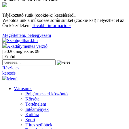
Tájékoztató sütik (cookie-k) kezeléséről.
Weboldalunk a működése során sütiket (cookie-kat) helyezhet el az
Ön készülékén.
További információ »
Megértettem, beleegyezem
Akadálymentes verzió
| 2026. augusztus 09.
| Emőd
Részletes
keresés
Menü
Városunk
Polgármesteri köszöntő
Körséta
Történelem
Intézmények
Kultúra
Sport
Híres szülöttek