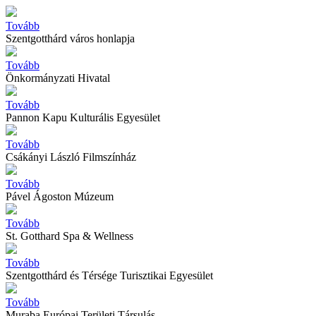
Tovább
Szentgotthárd város honlapja
Tovább
Önkormányzati Hivatal
Tovább
Pannon Kapu Kulturális Egyesület
Tovább
Csákányi László Filmszínház
Tovább
Pável Ágoston Múzeum
Tovább
St. Gotthard Spa & Wellness
Tovább
Szentgotthárd és Térsége Turisztikai Egyesület
Tovább
Muraba Európai Területi Társulás