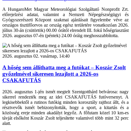
A HungaroMet Magyar Meteorológiai Szolgáltató Nonprofit Zrt.
előrejelzési adatai, valamint a Nemzeti Népegészségügyi és
Gyógyszerészeti Központ szakmai ajánlásait figyelembe véve az
országos tisztifőorvos az ország egész területére vonatkozóan 2026.
július 30-án (csütörtök) 00.00 órától elrendelt III. fokú hőségriasztást
2026. augusztus 07-én (péntek) 24.00 óráig meghosszabbította.
2026. augusztus 02. vasárnap, 14:40
A hőség sem állíthatta meg a futókat – Koszár Zsolt
győzelmével sikeresen lezajlott a 2026-os
CSAKAFUTÁS
2026. augusztus 1-jén ismét megtelt Szentgotthárd belvárosa: nagy
sikerrel rendezték meg az idei CSAKAFUTÁS futóversenyt. A
legkisebbektől a rutinos futókig minden korosztály rajthoz állt, és a
résztvevők ismét bebizonyították, hogy a sport, a kitartás és a
közösség ereje minden akadályt legyőz. A főfutam közel 10 km-es
távját elsőként Koszár Zsolt teljesítette valamivel több mint 32 perc
alatt.