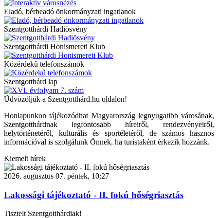
Eladó, bérbeadó önkormányzati ingatlanok
Szentgotthárdi Hadiösvény
Szentgotthárdi Honismereti Klub
Közérdekű telefonszámok
Szentgotthárd lap
Üdvözöljük a Szentgotthárd.hu oldalon!
Honlapunkon tájékozódhat Magyarország legnyugatibb városának,
Szentgotthárdnak legfontosabb híreiről, rendezvényeiről,
helytörténetéről, kulturális és sportéletéről, de számos hasznos
információval is szolgálunk Önnek, ha turistaként érkezik hozzánk.
Kiemelt hírek
2026. augusztus 07. péntek, 10:27
Lakossági tájékoztató - II. fokú hőségriasztás
Tisztelt Szentgotthárdiak!