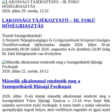
2026. július 29. szerda, 12:32
LAKOSSÁGI TÁJÉKOZTATÓ – III. FOKÚ
HŐSÉGRIASZTÁS
Tisztelt Szentgotthárdiak!
A Nemzeti Népegészségügyi és Gyógyszerészeti Központ Országos
Tisztifőorvosának tájékoztatása alapján 2026. július 30-án
(csütörtök) 00.00 órától 2026. augusztus 4-én (kedden) 24.00 óráig
III. fokú hőségriasztás van érvényben.
2026. július 22. szerda, 16:12
Második alkalommal rendezték meg a
Szentgotthárdi Ifjúsági Focikupát
2026. július 11-én immár második alkalommal rendezte meg a
Szentgotthárd Város Ifjúsági Tanácsa a 13-16 éves fiatal fiúk
számára szervezett nyári focikupát. A torna ismét a zsidai városrész
sportpályáján kapott helyet, ahol verőfényes napsütés és igazi nyári