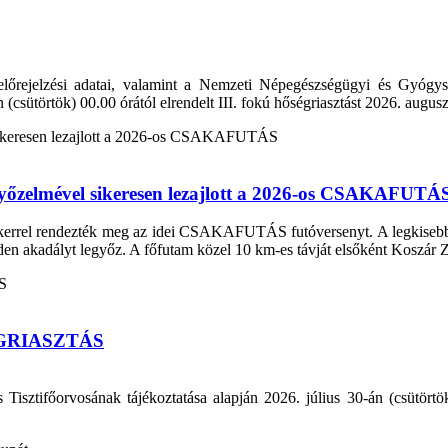
lőrejelzési adatai, valamint a Nemzeti Népegészségügyi és Gyógysz
n (csütörtök) 00.00 órától elrendelt III. fokú hőségriasztást 2026. augu
 győzelmével sikeresen lezajlott a 2026-os CSAKAFUTÁ
ikerrel rendezték meg az idei CSAKAFUTÁS futóversenyt. A legkisebbekt
den akadályt legyőz. A főfutam közel 10 km-es távját elsőként Koszár Zso
GRIASZTÁS
ztifőorvosának tájékoztatása alapján 2026. július 30-án (csütörtök