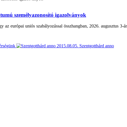
átumú személyazonosító igazolványok
y az európai uniós szabályozással összhangban, 2026. augusztus 3-án
érségünk
2015.08.05.
Szentgotthárd anno