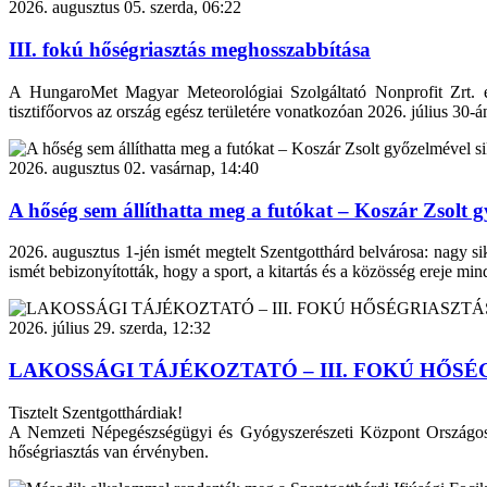
2026. augusztus 05. szerda, 06:22
III. fokú hőségriasztás meghosszabbítása
A HungaroMet Magyar Meteorológiai Szolgáltató Nonprofit Zrt. e
tisztifőorvos az ország egész területére vonatkozóan 2026. július 30-á
2026. augusztus 02. vasárnap, 14:40
A hőség sem állíthatta meg a futókat – Koszár Zsolt
2026. augusztus 1-jén ismét megtelt Szentgotthárd belvárosa: nagy s
ismét bebizonyították, hogy a sport, a kitartás és a közösség ereje min
2026. július 29. szerda, 12:32
LAKOSSÁGI TÁJÉKOZTATÓ – III. FOKÚ HŐSÉ
Tisztelt Szentgotthárdiak!
A Nemzeti Népegészségügyi és Gyógyszerészeti Központ Országos Tis
hőségriasztás van érvényben.