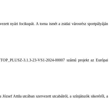
zett nyári focikupát. A torna ismét a zsidai városrész sportpályáján
. A TOP_PLUSZ-3.1.3-23-VS1-2024-00007 számú projekt az Európai
zsef Attila utcában szervezett utcabálról, a színjátszók sikeréről, a