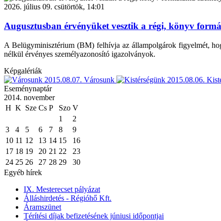
2026. július 09. csütörtök, 14:01
Augusztusban érvényüket vesztik a régi, könyv form
A Belügyminisztérium (BM) felhívja az állampolgárok figyelmét, hog
nélkül érvényes személyazonosító igazolványok.
Képgalériák
2015.08.07.
Városunk
2015.08.06.
Kist
Eseménynaptár
2014. november
H
K
Sze
Cs
P
Szo
V
1
2
3
4
5
6
7
8
9
10
11
12
13
14
15
16
17
18
19
20
21
22
23
24
25
26
27
28
29
30
Egyéb hírek
IX. Mesterecset pályázat
Álláshirdetés - Régióhő Kft.
Áramszünet
Térítési díjak befizetésének júniusi időpontjai