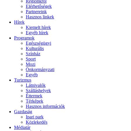
Régiónkról
Elérhetőségek
Partnereink
Hasznos linkek
Hírek
Kiemelt hírek
Egyéb hírek
Programok
Egészségügyi
Kulturális
Színház
Sport
Mozi
Önkormányzati
Egyéb
Turizmus
Látnivalók
Szálláshelyek
Éttermek
Térképek
Hasznos információk
Gazdaság
Ipari park
Közlekedés
Médiatár