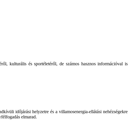
ől, kulturális és sportéletéről, de számos hasznos információval is
kívüli időjárási helyzetre és a villamosenergia-ellátási nehézségekre
yfélfogadás elmarad.