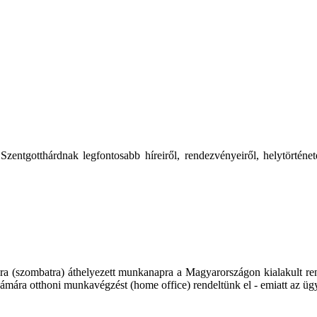
tgotthárdnak legfontosabb híreiről, rendezvényeiről, helytörténetér
ra (szombatra) áthelyezett munkanapra a Magyarországon kialakult rend
ámára otthoni munkavégzést (home office) rendeltünk el - emiatt az üg