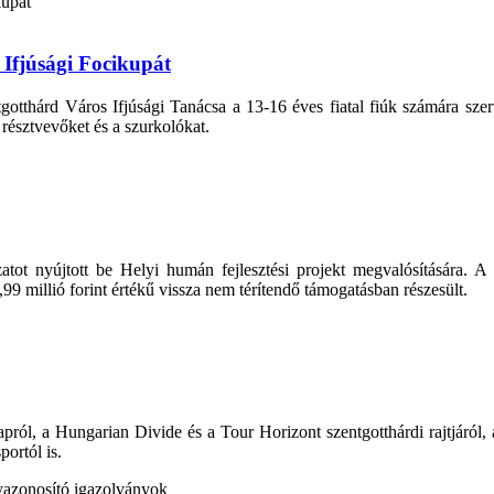
Ifjúsági Focikupát
thárd Város Ifjúsági Tanácsa a 13-16 éves fiatal fiúk számára szerve
 résztvevőket és a szurkolókat.
atot nyújtott be Helyi humán fejlesztési projekt megvalósítására
,99 millió forint értékű vissza nem térítendő támogatásban részesült.
l, a Hungarian Divide és a Tour Horizont szentgotthárdi rajtjáról, a Jó
portól is.