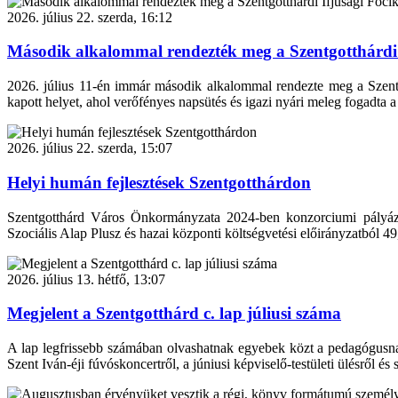
2026. július 22. szerda, 16:12
Második alkalommal rendezték meg a Szentgotthárdi 
2026. július 11-én immár második alkalommal rendezte meg a Szentgot
kapott helyet, ahol verőfényes napsütés és igazi nyári meleg fogadta a
2026. július 22. szerda, 15:07
Helyi humán fejlesztések Szentgotthárdon
Szentgotthárd Város Önkormányzata 2024-ben konzorciumi pályáz
Szociális Alap Plusz és hazai központi költségvetési előirányzatból 49
2026. július 13. hétfő, 13:07
Megjelent a Szentgotthárd c. lap júliusi száma
A lap legfrissebb számában olvashatnak egyebek közt a pedagógusnapró
Szent Iván-éji fúvóskoncertről, a júniusi képviselő-testületi ülésről és s