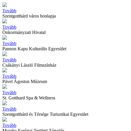
Tovább
Szentgotthárd város honlapja
Tovább
Önkormányzati Hivatal
Tovább
Pannon Kapu Kulturális Egyesület
Tovább
Csákányi László Filmszínház
Tovább
Pável Ágoston Múzeum
Tovább
St. Gotthard Spa & Wellness
Tovább
Szentgotthárd és Térsége Turisztikai Egyesület
Tovább
Muraba Európai Területi Társulás