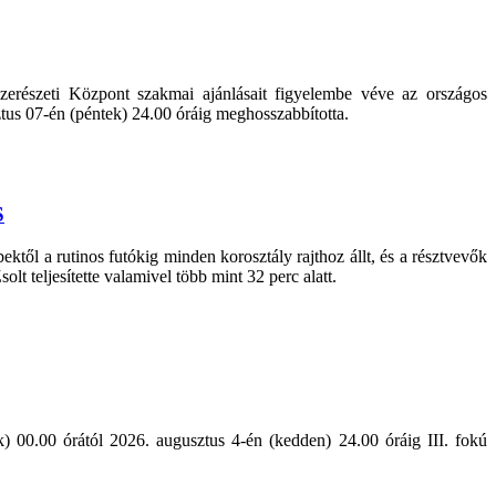
erészeti Központ szakmai ajánlásait figyelembe véve az országos
sztus 07-én (péntek) 24.00 óráig meghosszabbította.
S
ől a rutinos futókig minden korosztály rajthoz állt, és a résztvevők
lt teljesítette valamivel több mint 32 perc alatt.
) 00.00 órától 2026. augusztus 4-én (kedden) 24.00 óráig III. fokú