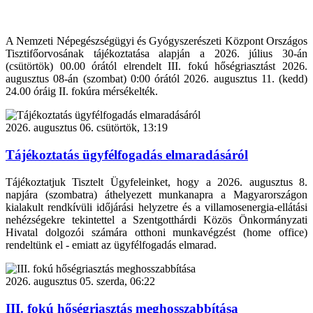
A Nemzeti Népegészségügyi és Gyógyszerészeti Központ Országos
Tisztifőorvosának tájékoztatása alapján a 2026. július 30-án
(csütörtök) 00.00 órától elrendelt III. fokú hőségriasztást 2026.
augusztus 08-án (szombat) 0:00 órától 2026. augusztus 11. (kedd)
24.00 óráig II. fokúra mérsékelték.
2026. augusztus 06. csütörtök, 13:19
Tájékoztatás ügyfélfogadás elmaradásáról
Tájékoztatjuk Tisztelt Ügyfeleinket, hogy a 2026. augusztus 8.
napjára (szombatra) áthelyezett munkanapra a Magyarországon
kialakult rendkívüli időjárási helyzetre és a villamosenergia-ellátási
nehézségekre tekintettel a Szentgotthárdi Közös Önkormányzati
Hivatal dolgozói számára otthoni munkavégzést (home office)
rendeltünk el - emiatt az ügyfélfogadás elmarad.
2026. augusztus 05. szerda, 06:22
III. fokú hőségriasztás meghosszabbítása