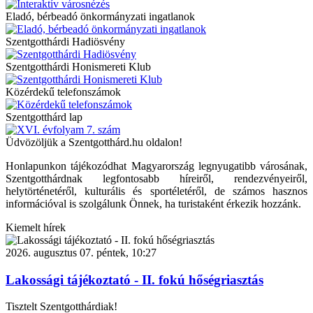
Eladó, bérbeadó önkormányzati ingatlanok
Szentgotthárdi Hadiösvény
Szentgotthárdi Honismereti Klub
Közérdekű telefonszámok
Szentgotthárd lap
Üdvözöljük a Szentgotthárd.hu oldalon!
Honlapunkon tájékozódhat Magyarország legnyugatibb városának,
Szentgotthárdnak legfontosabb híreiről, rendezvényeiről,
helytörténetéről, kulturális és sportéletéről, de számos hasznos
információval is szolgálunk Önnek, ha turistaként érkezik hozzánk.
Kiemelt hírek
2026. augusztus 07. péntek, 10:27
Lakossági tájékoztató - II. fokú hőségriasztás
Tisztelt Szentgotthárdiak!