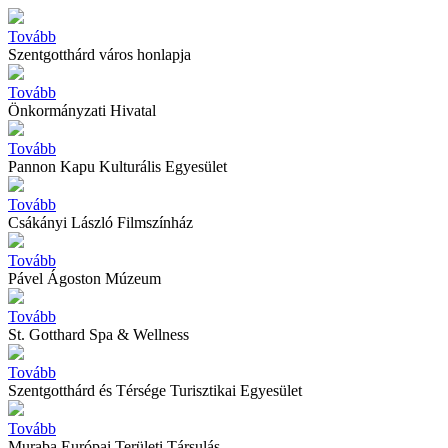
Tovább
Szentgotthárd város honlapja
Tovább
Önkormányzati Hivatal
Tovább
Pannon Kapu Kulturális Egyesület
Tovább
Csákányi László Filmszínház
Tovább
Pável Ágoston Múzeum
Tovább
St. Gotthard Spa & Wellness
Tovább
Szentgotthárd és Térsége Turisztikai Egyesület
Tovább
Muraba Európai Területi Társulás