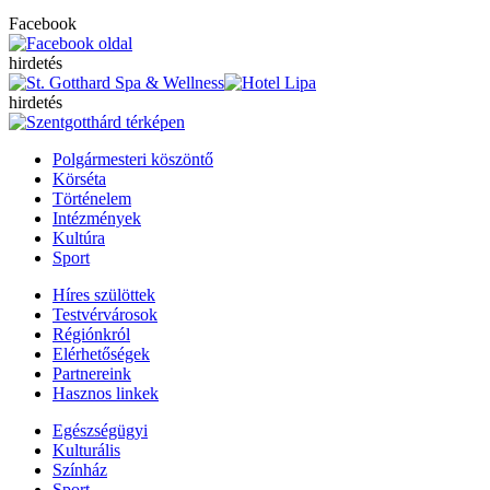
Facebook
hirdetés
hirdetés
Polgármesteri köszöntő
Körséta
Történelem
Intézmények
Kultúra
Sport
Híres szülöttek
Testvérvárosok
Régiónkról
Elérhetőségek
Partnereink
Hasznos linkek
Egészségügyi
Kulturális
Színház
Sport