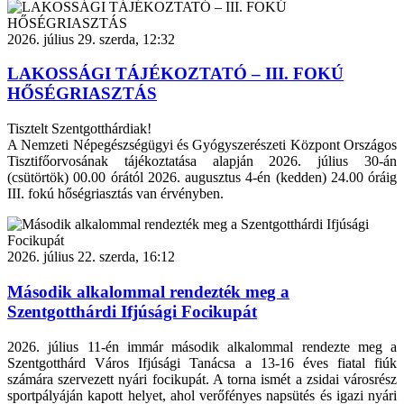
2026. július 29. szerda, 12:32
LAKOSSÁGI TÁJÉKOZTATÓ – III. FOKÚ
HŐSÉGRIASZTÁS
Tisztelt Szentgotthárdiak!
A Nemzeti Népegészségügyi és Gyógyszerészeti Központ Országos
Tisztifőorvosának tájékoztatása alapján 2026. július 30-án
(csütörtök) 00.00 órától 2026. augusztus 4-én (kedden) 24.00 óráig
III. fokú hőségriasztás van érvényben.
2026. július 22. szerda, 16:12
Második alkalommal rendezték meg a
Szentgotthárdi Ifjúsági Focikupát
2026. július 11-én immár második alkalommal rendezte meg a
Szentgotthárd Város Ifjúsági Tanácsa a 13-16 éves fiatal fiúk
számára szervezett nyári focikupát. A torna ismét a zsidai városrész
sportpályáján kapott helyet, ahol verőfényes napsütés és igazi nyári