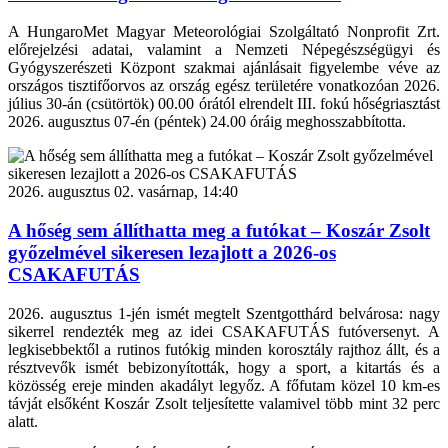
A HungaroMet Magyar Meteorológiai Szolgáltató Nonprofit Zrt.
előrejelzési adatai, valamint a Nemzeti Népegészségügyi és
Gyógyszerészeti Központ szakmai ajánlásait figyelembe véve az
országos tisztifőorvos az ország egész területére vonatkozóan 2026.
július 30-án (csütörtök) 00.00 órától elrendelt III. fokú hőségriasztást
2026. augusztus 07-én (péntek) 24.00 óráig meghosszabbította.
2026. augusztus 02. vasárnap, 14:40
A hőség sem állíthatta meg a futókat – Koszár Zsolt
győzelmével sikeresen lezajlott a 2026-os
CSAKAFUTÁS
2026. augusztus 1-jén ismét megtelt Szentgotthárd belvárosa: nagy
sikerrel rendezték meg az idei CSAKAFUTÁS futóversenyt. A
legkisebbektől a rutinos futókig minden korosztály rajthoz állt, és a
résztvevők ismét bebizonyították, hogy a sport, a kitartás és a
közösség ereje minden akadályt legyőz. A főfutam közel 10 km-es
távját elsőként Koszár Zsolt teljesítette valamivel több mint 32 perc
alatt.