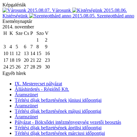
Képgalériák
2015.08.07.
Városunk
2015.08.06.
Kistérségünk
2015.08.05.
Szentgotthárd anno
Eseménynaptár
2014. november
H
K
Sze
Cs
P
Szo
V
1
2
3
4
5
6
7
8
9
10
11
12
13
14
15
16
17
18
19
20
21
22
23
24
25
26
27
28
29
30
Egyéb hírek
IX. Mesterecset pályázat
Álláshirdetés - Régióhő Kft.
Áramszünet
Térítési díjak befizetésének júniusi időpontjai
Áramszünet
Térítési díjak befizetésének májusi időpontjai
Áramszünet
Pályázat - Bölcsődei intézményegység vezetői beosztás
Térítési díjak befizetésének áprilisi időpontjai
Térítési díjak befizetésének márciusi időpontjai