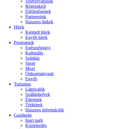
Testvérvárosok
Régiónkról
Elérhetőségek
Partnereink
Hasznos linkek
Hírek
Kiemelt hírek
Egyéb hírek
Programok
Egészségügyi
Kulturális
Színház
Sport
Mozi
Önkormányzati
Egyéb
Turizmus
Látnivalók
Szálláshelyek
Éttermek
Térképek
Hasznos információk
Gazdaság
Ipari park
Közlekedés