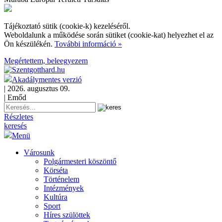
Tájékoztató sütik (cookie-k) kezeléséről.
Weboldalunk a működése során sütiket (cookie-kat) helyezhet el az
Ön készülékén.
További információ »
Megértettem, beleegyezem
Akadálymentes verzió
| 2026. augusztus 09.
| Emőd
Részletes
keresés
Menü
Városunk
Polgármesteri köszöntő
Körséta
Történelem
Intézmények
Kultúra
Sport
Híres szülöttek