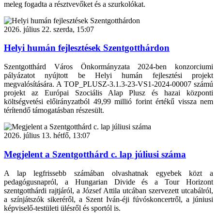
meleg fogadta a résztvevőket és a szurkolókat.
2026. július 22. szerda, 15:07
Helyi humán fejlesztések Szentgotthárdon
Szentgotthárd Város Önkormányzata 2024-ben konzorciumi
pályázatot nyújtott be Helyi humán fejlesztési projekt
megvalósítására. A TOP_PLUSZ-3.1.3-23-VS1-2024-00007 számú
projekt az Európai Szociális Alap Plusz és hazai központi
költségvetési előirányzatból 49,99 millió forint értékű vissza nem
térítendő támogatásban részesült.
2026. július 13. hétfő, 13:07
Megjelent a Szentgotthárd c. lap júliusi száma
A lap legfrissebb számában olvashatnak egyebek közt a
pedagógusnapról, a Hungarian Divide és a Tour Horizont
szentgotthárdi rajtjáról, a József Attila utcában szervezett utcabálról,
a színjátszók sikeréről, a Szent Iván-éji fúvóskoncertről, a júniusi
képviselő-testületi ülésről és sportól is.