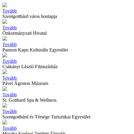
Tovább
Szentgotthárd város honlapja
Tovább
Önkormányzati Hivatal
Tovább
Pannon Kapu Kulturális Egyesület
Tovább
Csákányi László Filmszínház
Tovább
Pável Ágoston Múzeum
Tovább
St. Gotthard Spa & Wellness
Tovább
Szentgotthárd és Térsége Turisztikai Egyesület
Tovább
Muraba Európai Területi Társulás