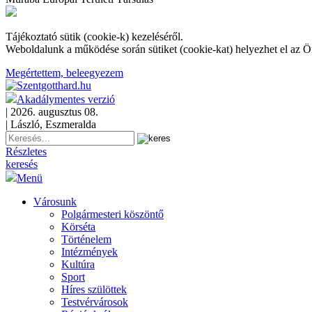
Tájékoztató sütik (cookie-k) kezeléséről.
Weboldalunk a működése során sütiket (cookie-kat) helyezhet el az 
Megértettem, beleegyezem
Akadálymentes verzió
| 2026. augusztus 08.
| László, Eszmeralda
Részletes
keresés
Menü
Városunk
Polgármesteri köszöntő
Körséta
Történelem
Intézmények
Kultúra
Sport
Híres szülöttek
Testvérvárosok