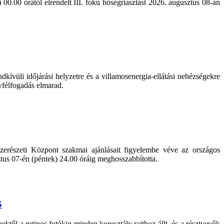
0.00 órától elrendelt III. fokú hőségriasztást 2026. augusztus 08-án
kívüli időjárási helyzetre és a villamosenergia-ellátási nehézségekre
yfélfogadás elmarad.
erészeti Központ szakmai ajánlásait figyelembe véve az országos
sztus 07-én (péntek) 24.00 óráig meghosszabbította.
S
ől a rutinos futókig minden korosztály rajthoz állt, és a résztvevők