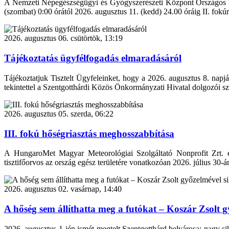
A Nemzeti Népegészségügyi és Gyógyszerészeti Központ Országos Tiszt
(szombat) 0:00 órától 2026. augusztus 11. (kedd) 24.00 óráig II. fokú
2026. augusztus 06. csütörtök, 13:19
Tájékoztatás ügyfélfogadás elmaradásáról
Tájékoztatjuk Tisztelt Ügyfeleinket, hogy a 2026. augusztus 8. napjá
tekintettel a Szentgotthárdi Közös Önkormányzati Hivatal dolgozói sz
2026. augusztus 05. szerda, 06:22
III. fokú hőségriasztás meghosszabbítása
A HungaroMet Magyar Meteorológiai Szolgáltató Nonprofit Zrt. e
tisztifőorvos az ország egész területére vonatkozóan 2026. július 30-á
2026. augusztus 02. vasárnap, 14:40
A hőség sem állíthatta meg a futókat – Koszár Zsolt
2026. augusztus 1-jén ismét megtelt Szentgotthárd belvárosa: nagy s