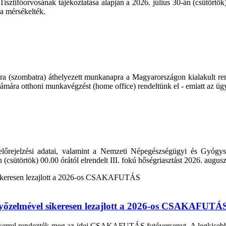
ifőorvosának tájékoztatása alapján a 2026. július 30-án (csütörtök) 0
ra mérsékelték.
ra (szombatra) áthelyezett munkanapra a Magyarországon kialakult rend
ámára otthoni munkavégzést (home office) rendeltünk el - emiatt az üg
lőrejelzési adatai, valamint a Nemzeti Népegészségügyi és Gyógysz
n (csütörtök) 00.00 órától elrendelt III. fokú hőségriasztást 2026. augu
 győzelmével sikeresen lezajlott a 2026-os CSAKAFUTÁ
ikerrel rendezték meg az idei CSAKAFUTÁS futóversenyt. A legkisebbekt