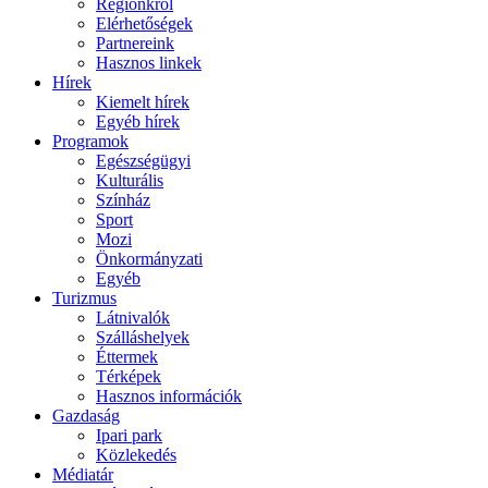
Régiónkról
Elérhetőségek
Partnereink
Hasznos linkek
Hírek
Kiemelt hírek
Egyéb hírek
Programok
Egészségügyi
Kulturális
Színház
Sport
Mozi
Önkormányzati
Egyéb
Turizmus
Látnivalók
Szálláshelyek
Éttermek
Térképek
Hasznos információk
Gazdaság
Ipari park
Közlekedés
Médiatár