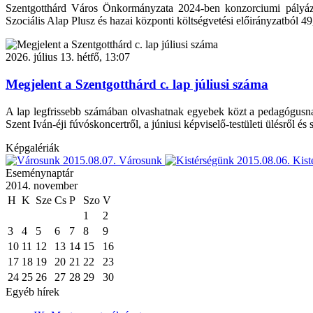
Szentgotthárd Város Önkormányzata 2024-ben konzorciumi pályáz
Szociális Alap Plusz és hazai központi költségvetési előirányzatból 49
2026. július 13. hétfő, 13:07
Megjelent a Szentgotthárd c. lap júliusi száma
A lap legfrissebb számában olvashatnak egyebek közt a pedagógusnapró
Szent Iván-éji fúvóskoncertről, a júniusi képviselő-testületi ülésről és s
Képgalériák
2015.08.07.
Városunk
2015.08.06.
Kist
Eseménynaptár
2014. november
H
K
Sze
Cs
P
Szo
V
1
2
3
4
5
6
7
8
9
10
11
12
13
14
15
16
17
18
19
20
21
22
23
24
25
26
27
28
29
30
Egyéb hírek