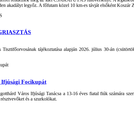
den akadályt legyőz. A főfutam közel 10 km-es távját elsőként Koszár Zso
GRIASZTÁS
ztifőorvosának tájékoztatása alapján 2026. július 30-án (csütörtök
Ifjúsági Focikupát
thárd Város Ifjúsági Tanácsa a 13-16 éves fiatal fiúk számára szerve
 résztvevőket és a szurkolókat.