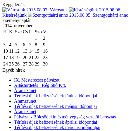
Képgalériák
2015.08.07.
Városunk
2015.08.06.
Kistérségünk
2015.08.05.
Szentgotthárd anno
Eseménynaptár
2014. november
H
K
Sze
Cs
P
Szo
V
1
2
3
4
5
6
7
8
9
10
11
12
13
14
15
16
17
18
19
20
21
22
23
24
25
26
27
28
29
30
Egyéb hírek
IX. Mesterecset pályázat
Álláshirdetés - Régióhő Kft.
Áramszünet
Térítési díjak befizetésének júniusi időpontjai
Áramszünet
Térítési díjak befizetésének májusi időpontjai
Áramszünet
Pályázat - Bölcsődei intézményegység vezetői beosztás
Térítési díjak befizetésének áprilisi időpontjai
Térítési díjak befizetésének márciusi időpontjai