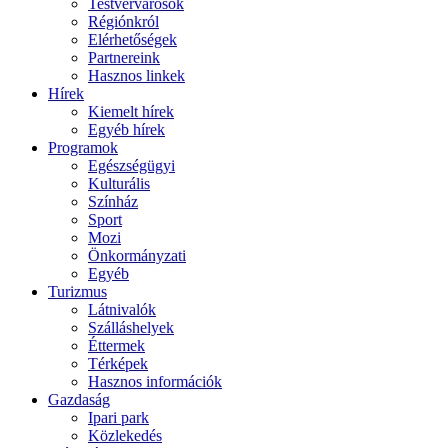
Testvérvárosok
Régiónkról
Elérhetőségek
Partnereink
Hasznos linkek
Hírek
Kiemelt hírek
Egyéb hírek
Programok
Egészségügyi
Kulturális
Színház
Sport
Mozi
Önkormányzati
Egyéb
Turizmus
Látnivalók
Szálláshelyek
Éttermek
Térképek
Hasznos információk
Gazdaság
Ipari park
Közlekedés