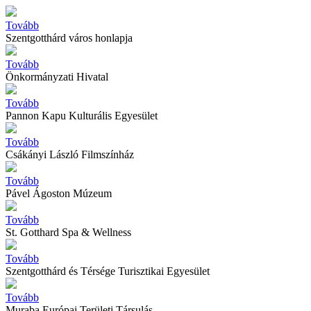
Tovább
Szentgotthárd város honlapja
Tovább
Önkormányzati Hivatal
Tovább
Pannon Kapu Kulturális Egyesület
Tovább
Csákányi László Filmszínház
Tovább
Pável Ágoston Múzeum
Tovább
St. Gotthard Spa & Wellness
Tovább
Szentgotthárd és Térsége Turisztikai Egyesület
Tovább
Muraba Európai Területi Társulás