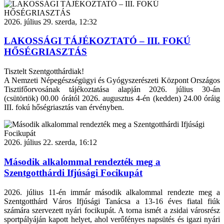
2026. július 29. szerda, 12:32
LAKOSSÁGI TÁJÉKOZTATÓ – III. FOKÚ
HŐSÉGRIASZTÁS
Tisztelt Szentgotthárdiak!
A Nemzeti Népegészségügyi és Gyógyszerészeti Központ Országos
Tisztifőorvosának tájékoztatása alapján 2026. július 30-án
(csütörtök) 00.00 órától 2026. augusztus 4-én (kedden) 24.00 óráig
III. fokú hőségriasztás van érvényben.
2026. július 22. szerda, 16:12
Második alkalommal rendezték meg a
Szentgotthárdi Ifjúsági Focikupát
2026. július 11-én immár második alkalommal rendezte meg a
Szentgotthárd Város Ifjúsági Tanácsa a 13-16 éves fiatal fiúk
számára szervezett nyári focikupát. A torna ismét a zsidai városrész
sportpályáján kapott helyet, ahol verőfényes napsütés és igazi nyári