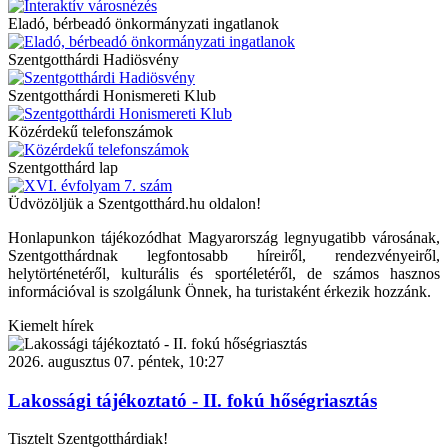
Eladó, bérbeadó önkormányzati ingatlanok
Szentgotthárdi Hadiösvény
Szentgotthárdi Honismereti Klub
Közérdekű telefonszámok
Szentgotthárd lap
Üdvözöljük a Szentgotthárd.hu oldalon!
Honlapunkon tájékozódhat Magyarország legnyugatibb városának,
Szentgotthárdnak legfontosabb híreiről, rendezvényeiről,
helytörténetéről, kulturális és sportéletéről, de számos hasznos
információval is szolgálunk Önnek, ha turistaként érkezik hozzánk.
Kiemelt hírek
2026. augusztus 07. péntek, 10:27
Lakossági tájékoztató - II. fokú hőségriasztás
Tisztelt Szentgotthárdiak!