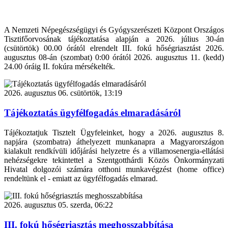
A Nemzeti Népegészségügyi és Gyógyszerészeti Központ Országos
Tisztifőorvosának tájékoztatása alapján a 2026. július 30-án
(csütörtök) 00.00 órától elrendelt III. fokú hőségriasztást 2026.
augusztus 08-án (szombat) 0:00 órától 2026. augusztus 11. (kedd)
24.00 óráig II. fokúra mérsékelték.
2026. augusztus 06. csütörtök, 13:19
Tájékoztatás ügyfélfogadás elmaradásáról
Tájékoztatjuk Tisztelt Ügyfeleinket, hogy a 2026. augusztus 8.
napjára (szombatra) áthelyezett munkanapra a Magyarországon
kialakult rendkívüli időjárási helyzetre és a villamosenergia-ellátási
nehézségekre tekintettel a Szentgotthárdi Közös Önkormányzati
Hivatal dolgozói számára otthoni munkavégzést (home office)
rendeltünk el - emiatt az ügyfélfogadás elmarad.
2026. augusztus 05. szerda, 06:22
III. fokú hőségriasztás meghosszabbítása