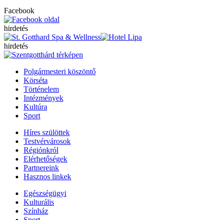
Facebook
hirdetés
hirdetés
Polgármesteri köszöntő
Körséta
Történelem
Intézmények
Kultúra
Sport
Híres szülöttek
Testvérvárosok
Régiónkról
Elérhetőségek
Partnereink
Hasznos linkek
Egészségügyi
Kulturális
Színház
Sport