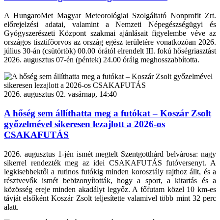
A HungaroMet Magyar Meteorológiai Szolgáltató Nonprofit Zrt.
előrejelzési adatai, valamint a Nemzeti Népegészségügyi és
Gyógyszerészeti Központ szakmai ajánlásait figyelembe véve az
országos tisztifőorvos az ország egész területére vonatkozóan 2026.
július 30-án (csütörtök) 00.00 órától elrendelt III. fokú hőségriasztást
2026. augusztus 07-én (péntek) 24.00 óráig meghosszabbította.
2026. augusztus 02. vasárnap, 14:40
A hőség sem állíthatta meg a futókat – Koszár Zsolt
győzelmével sikeresen lezajlott a 2026-os
CSAKAFUTÁS
2026. augusztus 1-jén ismét megtelt Szentgotthárd belvárosa: nagy
sikerrel rendezték meg az idei CSAKAFUTÁS futóversenyt. A
legkisebbektől a rutinos futókig minden korosztály rajthoz állt, és a
résztvevők ismét bebizonyították, hogy a sport, a kitartás és a
közösség ereje minden akadályt legyőz. A főfutam közel 10 km-es
távját elsőként Koszár Zsolt teljesítette valamivel több mint 32 perc
alatt.