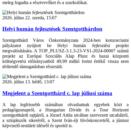
meleg fogadta a résztvevőket és a szurkolókat.
2026. július 22. szerda, 15:07
Helyi humán fejlesztések Szentgotthárdon
Szentgotthárd Város Önkormányzata 2024-ben konzorciumi
pályázatot nyújtott be Helyi humán fejlesztési projekt
megvalósítására. A TOP_PLUSZ-3.1.3-23-VS1-2024-00007 számú
projekt az Európai Szociális Alap Plusz és hazai központi
költségvetési előirányzatból 49,99 millió forint értékű vissza nem
térítendő támogatásban részesült.
2026. július 13. hétfő, 13:07
Megjelent a Szentgotthárd c. lap júliusi száma
A lap legfrissebb számában olvashatnak egyebek közt a
pedagógusnapról, a Hungarian Divide és a Tour Horizont
szentgotthárdi rajtjáról, a József Attila utcában szervezett utcabálról,
a színjátszók sikeréről, a Szent Iván-éji fúvóskoncertről, a júniusi
képviselő-testületi ülésről és sportól is.