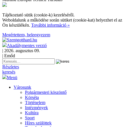
Tájékoztató sütik (cookie-k) kezeléséről.
Weboldalunk a működése során sütiket (cookie-kat) helyezhet el az
Ön készülékén.
További információ »
Megértettem, beleegyezem
Akadálymentes verzió
| 2026. augusztus 09.
| Emőd
Részletes
keresés
Menü
Városunk
Polgármesteri köszöntő
Körséta
Történelem
Intézmények
Kultúra
Sport
Híres szülöttek