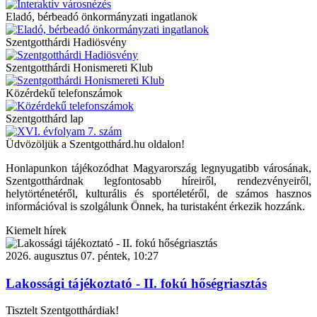
Eladó, bérbeadó önkormányzati ingatlanok
Szentgotthárdi Hadiösvény
Szentgotthárdi Honismereti Klub
Közérdekű telefonszámok
Szentgotthárd lap
Üdvözöljük a Szentgotthárd.hu oldalon!
Honlapunkon tájékozódhat Magyarország legnyugatibb városának,
Szentgotthárdnak legfontosabb híreiről, rendezvényeiről,
helytörténetéről, kulturális és sportéletéről, de számos hasznos
információval is szolgálunk Önnek, ha turistaként érkezik hozzánk.
Kiemelt hírek
2026. augusztus 07. péntek, 10:27
Lakossági tájékoztató - II. fokú hőségriasztás
Tisztelt Szentgotthárdiak!