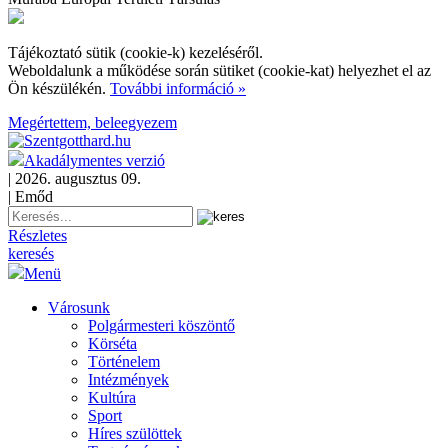
Tájékoztató sütik (cookie-k) kezeléséről.
Weboldalunk a működése során sütiket (cookie-kat) helyezhet el az
Ön készülékén.
További információ »
Megértettem, beleegyezem
Akadálymentes verzió
| 2026. augusztus 09.
| Emőd
Részletes
keresés
Menü
Városunk
Polgármesteri köszöntő
Körséta
Történelem
Intézmények
Kultúra
Sport
Híres szülöttek