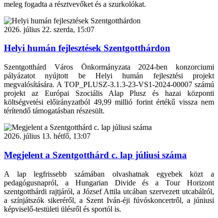
meleg fogadta a résztvevőket és a szurkolókat.
2026. július 22. szerda, 15:07
Helyi humán fejlesztések Szentgotthárdon
Szentgotthárd Város Önkormányzata 2024-ben konzorciumi
pályázatot nyújtott be Helyi humán fejlesztési projekt
megvalósítására. A TOP_PLUSZ-3.1.3-23-VS1-2024-00007 számú
projekt az Európai Szociális Alap Plusz és hazai központi
költségvetési előirányzatból 49,99 millió forint értékű vissza nem
térítendő támogatásban részesült.
2026. július 13. hétfő, 13:07
Megjelent a Szentgotthárd c. lap júliusi száma
A lap legfrissebb számában olvashatnak egyebek közt a
pedagógusnapról, a Hungarian Divide és a Tour Horizont
szentgotthárdi rajtjáról, a József Attila utcában szervezett utcabálról,
a színjátszók sikeréről, a Szent Iván-éji fúvóskoncertről, a júniusi
képviselő-testületi ülésről és sportól is.