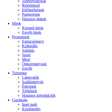
Testvérvárosok
Régiónkról
Elérhetőségek
Partnereink
Hasznos linkek
Hírek
Kiemelt hírek
Egyéb hírek
Programok
Egészségügyi
Kulturális
Színház
Sport
Mozi
Önkormányzati
Egyéb
Turizmus
Látnivalók
Szálláshelyek
Éttermek
Térképek
Hasznos információk
Gazdaság
Ipari park
Közlekedés