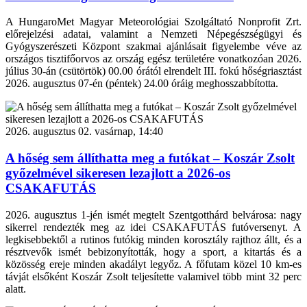
A HungaroMet Magyar Meteorológiai Szolgáltató Nonprofit Zrt.
előrejelzési adatai, valamint a Nemzeti Népegészségügyi és
Gyógyszerészeti Központ szakmai ajánlásait figyelembe véve az
országos tisztifőorvos az ország egész területére vonatkozóan 2026.
július 30-án (csütörtök) 00.00 órától elrendelt III. fokú hőségriasztást
2026. augusztus 07-én (péntek) 24.00 óráig meghosszabbította.
2026. augusztus 02. vasárnap, 14:40
A hőség sem állíthatta meg a futókat – Koszár Zsolt
győzelmével sikeresen lezajlott a 2026-os
CSAKAFUTÁS
2026. augusztus 1-jén ismét megtelt Szentgotthárd belvárosa: nagy
sikerrel rendezték meg az idei CSAKAFUTÁS futóversenyt. A
legkisebbektől a rutinos futókig minden korosztály rajthoz állt, és a
résztvevők ismét bebizonyították, hogy a sport, a kitartás és a
közösség ereje minden akadályt legyőz. A főfutam közel 10 km-es
távját elsőként Koszár Zsolt teljesítette valamivel több mint 32 perc
alatt.