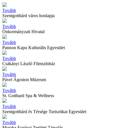
Tovább
Szentgotthárd város honlapja
Tovább
Önkormányzati Hivatal
Tovább
Pannon Kapu Kulturális Egyesület
Tovább
Csákányi László Filmszínház
Tovább
Pável Ágoston Múzeum
Tovább
St. Gotthard Spa & Wellness
Tovább
Szentgotthárd és Térsége Turisztikai Egyesület
Tovább
Muraba Európai Területi Társulás