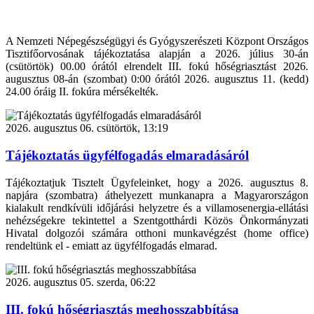
A Nemzeti Népegészségügyi és Gyógyszerészeti Központ Országos
Tisztifőorvosának tájékoztatása alapján a 2026. július 30-án
(csütörtök) 00.00 órától elrendelt III. fokú hőségriasztást 2026.
augusztus 08-án (szombat) 0:00 órától 2026. augusztus 11. (kedd)
24.00 óráig II. fokúra mérsékelték.
2026. augusztus 06. csütörtök, 13:19
Tájékoztatás ügyfélfogadás elmaradásáról
Tájékoztatjuk Tisztelt Ügyfeleinket, hogy a 2026. augusztus 8.
napjára (szombatra) áthelyezett munkanapra a Magyarországon
kialakult rendkívüli időjárási helyzetre és a villamosenergia-ellátási
nehézségekre tekintettel a Szentgotthárdi Közös Önkormányzati
Hivatal dolgozói számára otthoni munkavégzést (home office)
rendeltünk el - emiatt az ügyfélfogadás elmarad.
2026. augusztus 05. szerda, 06:22
III. fokú hőségriasztás meghosszabbítása