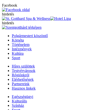
Facebook
hirdetés
hirdetés
Polgármesteri köszöntő
Körséta
Történelem
Intézmények
Kultúra
Sport
Híres szülöttek
Testvérvárosok
Régiónkról
Elérhetőségek
Partnereink
Hasznos linkek
Egészségügyi
Kulturális
Színház
Sport