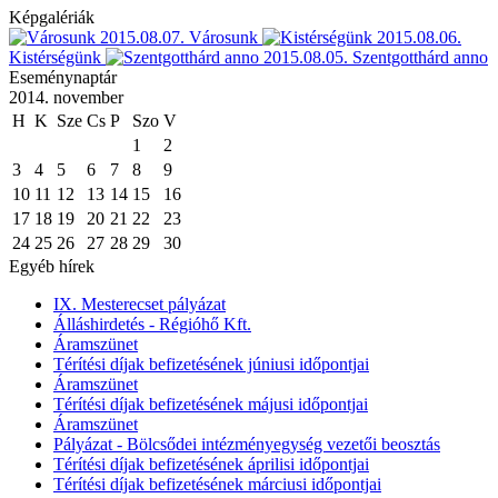
Képgalériák
2015.08.07.
Városunk
2015.08.06.
Kistérségünk
2015.08.05.
Szentgotthárd anno
Eseménynaptár
2014. november
H
K
Sze
Cs
P
Szo
V
1
2
3
4
5
6
7
8
9
10
11
12
13
14
15
16
17
18
19
20
21
22
23
24
25
26
27
28
29
30
Egyéb hírek
IX. Mesterecset pályázat
Álláshirdetés - Régióhő Kft.
Áramszünet
Térítési díjak befizetésének júniusi időpontjai
Áramszünet
Térítési díjak befizetésének májusi időpontjai
Áramszünet
Pályázat - Bölcsődei intézményegység vezetői beosztás
Térítési díjak befizetésének áprilisi időpontjai
Térítési díjak befizetésének márciusi időpontjai