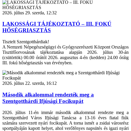
2026. július 29. szerda, 12:32
LAKOSSÁGI TÁJÉKOZTATÓ – III. FOKÚ
HŐSÉGRIASZTÁS
Tisztelt Szentgotthárdiak!
A Nemzeti Népegészségügyi és Gyógyszerészeti Központ Országos
Tisztifőorvosának tájékoztatása alapján 2026. július 30-án
(csütörtök) 00.00 órától 2026. augusztus 4-én (kedden) 24.00 óráig
III. fokú hőségriasztás van érvényben.
2026. július 22. szerda, 16:12
Második alkalommal rendezték meg a
Szentgotthárdi Ifjúsági Focikupát
2026. július 11-én immár második alkalommal rendezte meg a
Szentgotthárd Város Ifjúsági Tanácsa a 13-16 éves fiatal fiúk
számára szervezett nyári focikupát. A torna ismét a zsidai városrész
sportpályáján kapott helyet, ahol verőfényes napsütés és igazi nyári