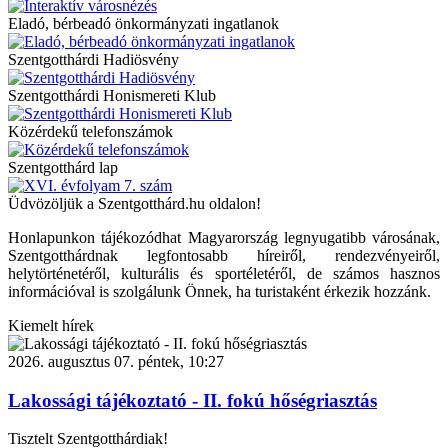
Eladó, bérbeadó önkormányzati ingatlanok
Szentgotthárdi Hadiösvény
Szentgotthárdi Honismereti Klub
Közérdekű telefonszámok
Szentgotthárd lap
Üdvözöljük a Szentgotthárd.hu oldalon!
Honlapunkon tájékozódhat Magyarország legnyugatibb városának,
Szentgotthárdnak legfontosabb híreiről, rendezvényeiről,
helytörténetéről, kulturális és sportéletéről, de számos hasznos
információval is szolgálunk Önnek, ha turistaként érkezik hozzánk.
Kiemelt hírek
2026. augusztus 07. péntek, 10:27
Lakossági tájékoztató - II. fokú hőségriasztás
Tisztelt Szentgotthárdiak!