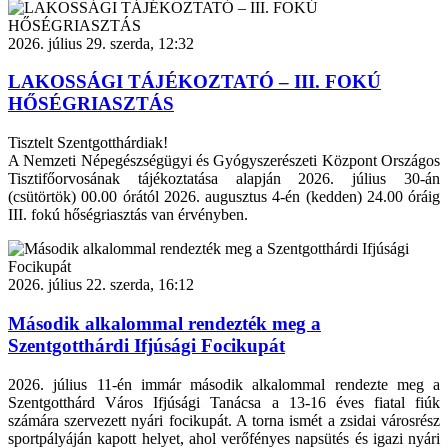
2026. július 29. szerda, 12:32
LAKOSSÁGI TÁJÉKOZTATÓ – III. FOKÚ
HŐSÉGRIASZTÁS
Tisztelt Szentgotthárdiak!
A Nemzeti Népegészségügyi és Gyógyszerészeti Központ Országos
Tisztifőorvosának tájékoztatása alapján 2026. július 30-án
(csütörtök) 00.00 órától 2026. augusztus 4-én (kedden) 24.00 óráig
III. fokú hőségriasztás van érvényben.
2026. július 22. szerda, 16:12
Második alkalommal rendezték meg a
Szentgotthárdi Ifjúsági Focikupát
2026. július 11-én immár második alkalommal rendezte meg a
Szentgotthárd Város Ifjúsági Tanácsa a 13-16 éves fiatal fiúk
számára szervezett nyári focikupát. A torna ismét a zsidai városrész
sportpályáján kapott helyet, ahol verőfényes napsütés és igazi nyári