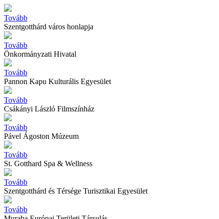
Tovább
Szentgotthárd város honlapja
Tovább
Önkormányzati Hivatal
Tovább
Pannon Kapu Kulturális Egyesület
Tovább
Csákányi László Filmszínház
Tovább
Pável Ágoston Múzeum
Tovább
St. Gotthard Spa & Wellness
Tovább
Szentgotthárd és Térsége Turisztikai Egyesület
Tovább
Muraba Európai Területi Társulás