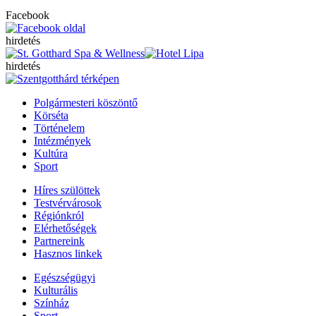
Facebook
hirdetés
hirdetés
Polgármesteri köszöntő
Körséta
Történelem
Intézmények
Kultúra
Sport
Híres szülöttek
Testvérvárosok
Régiónkról
Elérhetőségek
Partnereink
Hasznos linkek
Egészségügyi
Kulturális
Színház
Sport