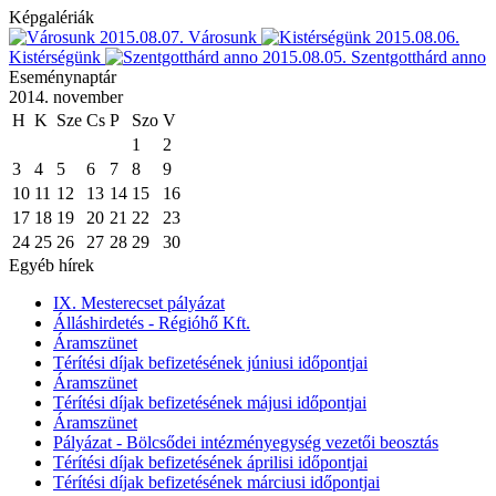
Képgalériák
2015.08.07.
Városunk
2015.08.06.
Kistérségünk
2015.08.05.
Szentgotthárd anno
Eseménynaptár
2014. november
H
K
Sze
Cs
P
Szo
V
1
2
3
4
5
6
7
8
9
10
11
12
13
14
15
16
17
18
19
20
21
22
23
24
25
26
27
28
29
30
Egyéb hírek
IX. Mesterecset pályázat
Álláshirdetés - Régióhő Kft.
Áramszünet
Térítési díjak befizetésének júniusi időpontjai
Áramszünet
Térítési díjak befizetésének májusi időpontjai
Áramszünet
Pályázat - Bölcsődei intézményegység vezetői beosztás
Térítési díjak befizetésének áprilisi időpontjai
Térítési díjak befizetésének márciusi időpontjai