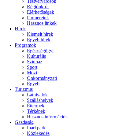
Testvérvárosok
Régiónkról
Elérhetőségek
Partnereink
Hasznos linkek
Hírek
Kiemelt hírek
Egyéb hírek
Programok
Egészségügyi
Kulturális
Színház
Sport
Mozi
Önkormányzati
Egyéb
Turizmus
Látnivalók
Szálláshelyek
Éttermek
Térképek
Hasznos információk
Gazdaság
Ipari park
Közlekedés