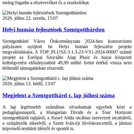
meleg fogadta a résztvevőket és a szurkolókat.
2026. július 22. szerda, 15:07
Helyi humán fejlesztések Szentgotthárdon
Szentgotthárd Város Önkormányzata 2024-ben konzorciumi
pályázatot nyújtott be Helyi humán fejlesztési projekt
megvalósítására. A TOP_PLUSZ-3.1.3-23-VS1-2024-00007 számú
projekt az Európai Szociális Alap Plusz és hazai központi
költségvetési előirányzatból 49,99 millió forint értékű vissza nem
térítendő támogatásban részesült.
2026. július 13. hétfő, 13:07
Megjelent a Szentgotthárd c. lap júliusi száma
A lap legfrissebb számában olvashatnak egyebek közt a
pedagógusnapról, a Hungarian Divide és a Tour Horizont
szentgotthárdi rajtjáról, a József Attila utcában szervezett utcabálról,
a színjátszók sikeréről, a Szent Iván-éji fúvóskoncertről, a júniusi
képviselő-testületi ülésről és sportól is.