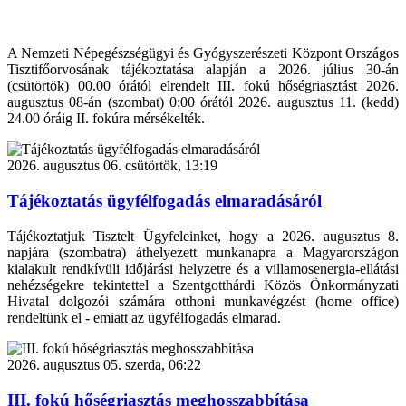
A Nemzeti Népegészségügyi és Gyógyszerészeti Központ Országos
Tisztifőorvosának tájékoztatása alapján a 2026. július 30-án
(csütörtök) 00.00 órától elrendelt III. fokú hőségriasztást 2026.
augusztus 08-án (szombat) 0:00 órától 2026. augusztus 11. (kedd)
24.00 óráig II. fokúra mérsékelték.
2026. augusztus 06. csütörtök, 13:19
Tájékoztatás ügyfélfogadás elmaradásáról
Tájékoztatjuk Tisztelt Ügyfeleinket, hogy a 2026. augusztus 8.
napjára (szombatra) áthelyezett munkanapra a Magyarországon
kialakult rendkívüli időjárási helyzetre és a villamosenergia-ellátási
nehézségekre tekintettel a Szentgotthárdi Közös Önkormányzati
Hivatal dolgozói számára otthoni munkavégzést (home office)
rendeltünk el - emiatt az ügyfélfogadás elmarad.
2026. augusztus 05. szerda, 06:22
III. fokú hőségriasztás meghosszabbítása