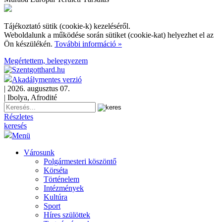
Tájékoztató sütik (cookie-k) kezeléséről.
Weboldalunk a működése során sütiket (cookie-kat) helyezhet el az
Ön készülékén.
További információ »
Megértettem, beleegyezem
Akadálymentes verzió
| 2026. augusztus 07.
| Ibolya, Afrodité
Részletes
keresés
Menü
Városunk
Polgármesteri köszöntő
Körséta
Történelem
Intézmények
Kultúra
Sport
Híres szülöttek