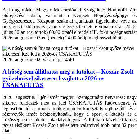
A HungaroMet Magyar Meteorológiai Szolgáltató Nonprofit Zrt.
előrejelzési adatai, valamint a Nemzeti Népegészségügyi és
Gyógyszerészeti Központ szakmai ajánlásait figyelembe véve az
országos tisztifőorvos az ország egész területére vonatkozóan 2026.
július 30-án (csütörtök) 00.00 órától elrendelt III. fokú hőségriasztást
2026. augusztus 07-én (péntek) 24.00 óráig meghosszabbította.
2026. augusztus 02. vasárnap, 14:40
A hőség sem állíthatta meg a futókat – Koszár Zsolt
győzelmével sikeresen lezajlott a 2026-os
CSAKAFUTÁS
2026. augusztus 1-jén ismét megtelt Szentgotthárd belvárosa: nagy
sikerrel rendezték meg az idei CSAKAFUTÁS futóversenyt. A
legkisebbektől a rutinos futókig minden korosztály rajthoz állt, és a
résztvevők ismét bebizonyították, hogy a sport, a kitartás és a
közösség ereje minden akadályt legyőz. A főfutam közel 10 km-es
távját elsőként Koszár Zsolt teljesítette valamivel több mint 32 perc
alatt.