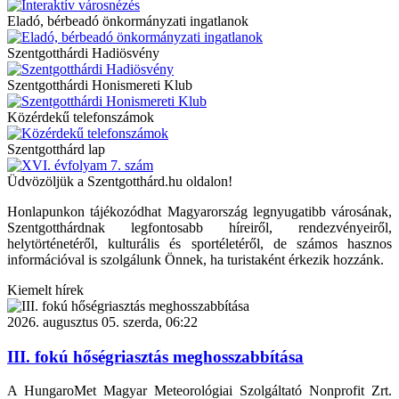
Eladó, bérbeadó önkormányzati ingatlanok
Szentgotthárdi Hadiösvény
Szentgotthárdi Honismereti Klub
Közérdekű telefonszámok
Szentgotthárd lap
Üdvözöljük a Szentgotthárd.hu oldalon!
Honlapunkon tájékozódhat Magyarország legnyugatibb városának,
Szentgotthárdnak legfontosabb híreiről, rendezvényeiről,
helytörténetéről, kulturális és sportéletéről, de számos hasznos
információval is szolgálunk Önnek, ha turistaként érkezik hozzánk.
Kiemelt hírek
2026. augusztus 05. szerda, 06:22
III. fokú hőségriasztás meghosszabbítása
A HungaroMet Magyar Meteorológiai Szolgáltató Nonprofit Zrt.