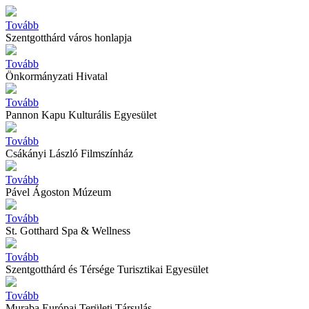
Tovább
Szentgotthárd város honlapja
Tovább
Önkormányzati Hivatal
Tovább
Pannon Kapu Kulturális Egyesület
Tovább
Csákányi László Filmszínház
Tovább
Pável Ágoston Múzeum
Tovább
St. Gotthard Spa & Wellness
Tovább
Szentgotthárd és Térsége Turisztikai Egyesület
Tovább
Muraba Európai Területi Társulás