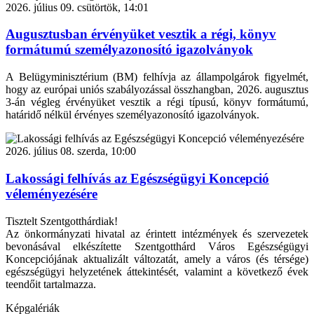
2026. július 09. csütörtök, 14:01
Augusztusban érvényüket vesztik a régi, könyv
formátumú személyazonosító igazolványok
A Belügyminisztérium (BM) felhívja az állampolgárok figyelmét,
hogy az európai uniós szabályozással összhangban, 2026. augusztus
3-án végleg érvényüket vesztik a régi típusú, könyv formátumú,
határidő nélkül érvényes személyazonosító igazolványok.
2026. július 08. szerda, 10:00
Lakossági felhívás az Egészségügyi Koncepció
véleményezésére
Tisztelt Szentgotthárdiak!
Az önkormányzati hivatal az érintett intézmények és szervezetek
bevonásával elkészítette Szentgotthárd Város Egészségügyi
Koncepciójának aktualizált változatát, amely a város (és térsége)
egészségügyi helyzetének áttekintését, valamint a következő évek
teendőit tartalmazza.
Képgalériák