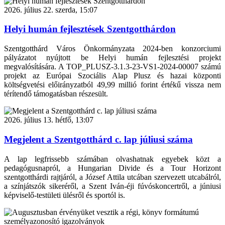
2026. július 22. szerda, 15:07
Helyi humán fejlesztések Szentgotthárdon
Szentgotthárd Város Önkormányzata 2024-ben konzorciumi
pályázatot nyújtott be Helyi humán fejlesztési projekt
megvalósítására. A TOP_PLUSZ-3.1.3-23-VS1-2024-00007 számú
projekt az Európai Szociális Alap Plusz és hazai központi
költségvetési előirányzatból 49,99 millió forint értékű vissza nem
térítendő támogatásban részesült.
2026. július 13. hétfő, 13:07
Megjelent a Szentgotthárd c. lap júliusi száma
A lap legfrissebb számában olvashatnak egyebek közt a
pedagógusnapról, a Hungarian Divide és a Tour Horizont
szentgotthárdi rajtjáról, a József Attila utcában szervezett utcabálról,
a színjátszók sikeréről, a Szent Iván-éji fúvóskoncertről, a júniusi
képviselő-testületi ülésről és sportól is.