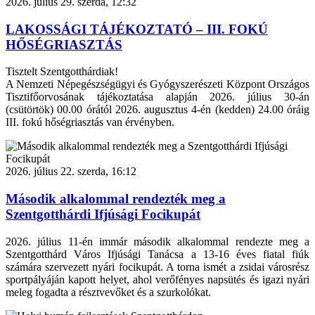
2026. július 29. szerda, 12:32
LAKOSSÁGI TÁJÉKOZTATÓ – III. FOKÚ
HŐSÉGRIASZTÁS
Tisztelt Szentgotthárdiak!
A Nemzeti Népegészségügyi és Gyógyszerészeti Központ Országos
Tisztifőorvosának tájékoztatása alapján 2026. július 30-án
(csütörtök) 00.00 órától 2026. augusztus 4-én (kedden) 24.00 óráig
III. fokú hőségriasztás van érvényben.
2026. július 22. szerda, 16:12
Második alkalommal rendezték meg a
Szentgotthárdi Ifjúsági Focikupát
2026. július 11-én immár második alkalommal rendezte meg a
Szentgotthárd Város Ifjúsági Tanácsa a 13-16 éves fiatal fiúk
számára szervezett nyári focikupát. A torna ismét a zsidai városrész
sportpályáján kapott helyet, ahol verőfényes napsütés és igazi nyári
meleg fogadta a résztvevőket és a szurkolókat.