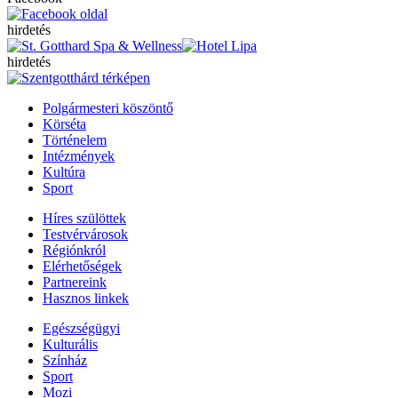
hirdetés
hirdetés
Polgármesteri köszöntő
Körséta
Történelem
Intézmények
Kultúra
Sport
Híres szülöttek
Testvérvárosok
Régiónkról
Elérhetőségek
Partnereink
Hasznos linkek
Egészségügyi
Kulturális
Színház
Sport
Mozi