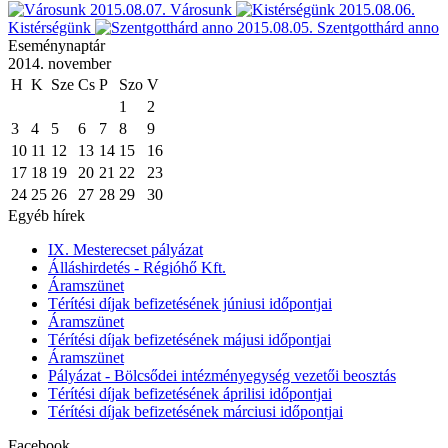
2015.08.07.
Városunk
2015.08.06.
Kistérségünk
2015.08.05.
Szentgotthárd anno
Eseménynaptár
2014. november
H
K
Sze
Cs
P
Szo
V
1
2
3
4
5
6
7
8
9
10
11
12
13
14
15
16
17
18
19
20
21
22
23
24
25
26
27
28
29
30
Egyéb hírek
IX. Mesterecset pályázat
Álláshirdetés - Régióhő Kft.
Áramszünet
Térítési díjak befizetésének júniusi időpontjai
Áramszünet
Térítési díjak befizetésének májusi időpontjai
Áramszünet
Pályázat - Bölcsődei intézményegység vezetői beosztás
Térítési díjak befizetésének áprilisi időpontjai
Térítési díjak befizetésének márciusi időpontjai
Facebook