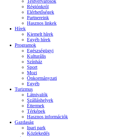
Testvérvárosok
Régiónkról
Elérhetőségek
Partnereink
Hasznos linkek
Hírek
Kiemelt hírek
Egyéb hírek
Programok
Egészségügyi
Kulturális
Színház
Sport
Mozi
Önkormányzati
Egyéb
Turizmus
Látnivalók
Szálláshelyek
Éttermek
Térképek
Hasznos információk
Gazdaság
Ipari park
Közlekedés