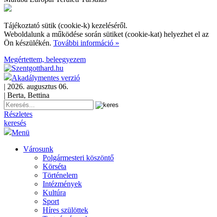
Tájékoztató sütik (cookie-k) kezeléséről.
Weboldalunk a működése során sütiket (cookie-kat) helyezhet el az
Ön készülékén.
További információ »
Megértettem, beleegyezem
Akadálymentes verzió
| 2026. augusztus 06.
| Berta, Bettina
Részletes
keresés
Menü
Városunk
Polgármesteri köszöntő
Körséta
Történelem
Intézmények
Kultúra
Sport
Híres szülöttek