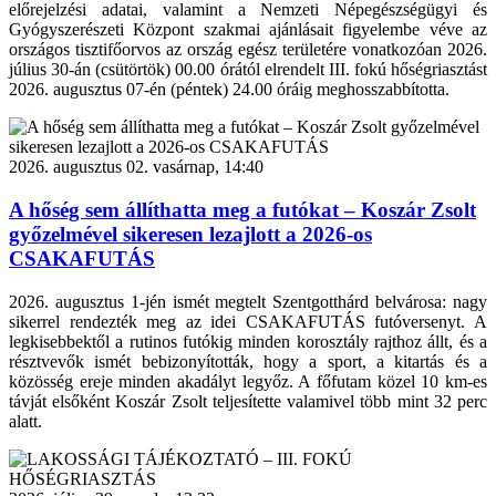
előrejelzési adatai, valamint a Nemzeti Népegészségügyi és
Gyógyszerészeti Központ szakmai ajánlásait figyelembe véve az
országos tisztifőorvos az ország egész területére vonatkozóan 2026.
július 30-án (csütörtök) 00.00 órától elrendelt III. fokú hőségriasztást
2026. augusztus 07-én (péntek) 24.00 óráig meghosszabbította.
2026. augusztus 02. vasárnap, 14:40
A hőség sem állíthatta meg a futókat – Koszár Zsolt
győzelmével sikeresen lezajlott a 2026-os
CSAKAFUTÁS
2026. augusztus 1-jén ismét megtelt Szentgotthárd belvárosa: nagy
sikerrel rendezték meg az idei CSAKAFUTÁS futóversenyt. A
legkisebbektől a rutinos futókig minden korosztály rajthoz állt, és a
résztvevők ismét bebizonyították, hogy a sport, a kitartás és a
közösség ereje minden akadályt legyőz. A főfutam közel 10 km-es
távját elsőként Koszár Zsolt teljesítette valamivel több mint 32 perc
alatt.