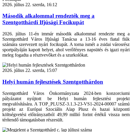
2026. július 22. szerda, 16:12
Második alkalommal rendezték meg a
Szentgotthárdi Ifjúsági Focikupát
2026. július 11-én immár második alkalommal rendezte meg a
Szentgotthárd Város Ifjúsági Tanácsa a 13-16 éves fiatal fiúk
számára szervezett nyári focikupát. A torna ismét a zsidai városrész
sportpályáján kapott helyet, ahol verőfényes napsütés és igazi nyári
meleg fogadta a résztvevőket és a szurkolókat.
2026. július 22. szerda, 15:07
Helyi humán fejlesztések Szentgotthárdon
Szentgotthárd Város Önkormányzata 2024-ben konzorciumi
pályázatot nyújtott be Helyi humán fejlesztési projekt
megvalósítására. A TOP_PLUSZ-3.1.3-23-VS1-2024-00007 számú
projekt az Európai Szociális Alap Plusz és hazai központi
költségvetési előirányzatból 49,99 millió forint értékű vissza nem
térítendő támogatásban részesült.