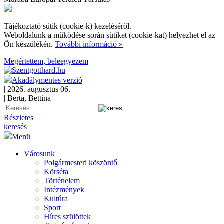
Tájékoztató sütik (cookie-k) kezeléséről.
Weboldalunk a működése során sütiket (cookie-kat) helyezhet el az
Ön készülékén.
További információ »
Megértettem, beleegyezem
Akadálymentes verzió
| 2026. augusztus 06.
| Berta, Bettina
Részletes
keresés
Menü
Városunk
Polgármesteri köszöntő
Körséta
Történelem
Intézmények
Kultúra
Sport
Híres szülöttek