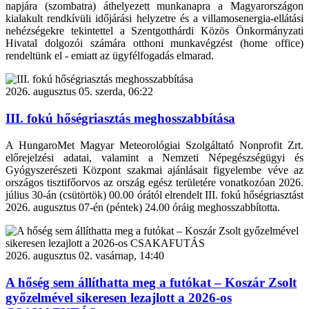
napjára (szombatra) áthelyezett munkanapra a Magyarországon
kialakult rendkívüli időjárási helyzetre és a villamosenergia-ellátási
nehézségekre tekintettel a Szentgotthárdi Közös Önkormányzati
Hivatal dolgozói számára otthoni munkavégzést (home office)
rendeltünk el - emiatt az ügyfélfogadás elmarad.
2026. augusztus 05. szerda, 06:22
III. fokú hőségriasztás meghosszabbítása
A HungaroMet Magyar Meteorológiai Szolgáltató Nonprofit Zrt.
előrejelzési adatai, valamint a Nemzeti Népegészségügyi és
Gyógyszerészeti Központ szakmai ajánlásait figyelembe véve az
országos tisztifőorvos az ország egész területére vonatkozóan 2026.
július 30-án (csütörtök) 00.00 órától elrendelt III. fokú hőségriasztást
2026. augusztus 07-én (péntek) 24.00 óráig meghosszabbította.
2026. augusztus 02. vasárnap, 14:40
A hőség sem állíthatta meg a futókat – Koszár Zsolt
győzelmével sikeresen lezajlott a 2026-os