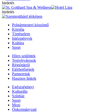
hirdetés
hirdetés
Polgármesteri köszöntő
Körséta
Történelem
Intézmények
Kultúra
Sport
Híres szülöttek
Testvérvárosok
Régiónkról
Elérhetőségek
Partnereink
Hasznos linkek
Egészségügyi
Kulturális
Színház
Sport
Mozi
Önkormányzati