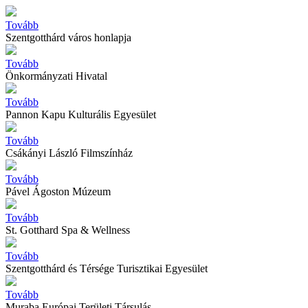
Tovább
Szentgotthárd város honlapja
Tovább
Önkormányzati Hivatal
Tovább
Pannon Kapu Kulturális Egyesület
Tovább
Csákányi László Filmszínház
Tovább
Pável Ágoston Múzeum
Tovább
St. Gotthard Spa & Wellness
Tovább
Szentgotthárd és Térsége Turisztikai Egyesület
Tovább
Muraba Európai Területi Társulás