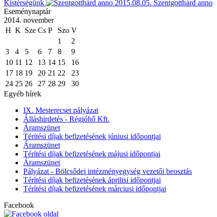
Kistérségünk
2015.08.05.
Szentgotthárd anno
Eseménynaptár
2014. november
H
K
Sze
Cs
P
Szo
V
1
2
3
4
5
6
7
8
9
10
11
12
13
14
15
16
17
18
19
20
21
22
23
24
25
26
27
28
29
30
Egyéb hírek
IX. Mesterecset pályázat
Álláshirdetés - Régióhő Kft.
Áramszünet
Térítési díjak befizetésének júniusi időpontjai
Áramszünet
Térítési díjak befizetésének májusi időpontjai
Áramszünet
Pályázat - Bölcsődei intézményegység vezetői beosztás
Térítési díjak befizetésének áprilisi időpontjai
Térítési díjak befizetésének márciusi időpontjai
Facebook