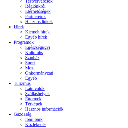
Testvérvárosok
Régiónkról
Elérhetőségek
Partnereink
Hasznos linkek
Hírek
Kiemelt hírek
Egyéb hírek
Programok
Egészségügyi
Kulturális
Színház
Sport
Mozi
Önkormányzati
Egyéb
Turizmus
Látnivalók
Szálláshelyek
Éttermek
Térképek
Hasznos információk
Gazdaság
Ipari park
Közlekedés