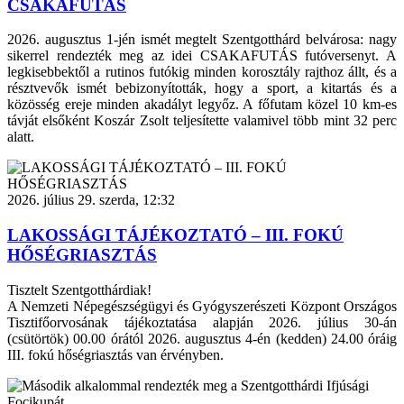
CSAKAFUTÁS
2026. augusztus 1-jén ismét megtelt Szentgotthárd belvárosa: nagy
sikerrel rendezték meg az idei CSAKAFUTÁS futóversenyt. A
legkisebbektől a rutinos futókig minden korosztály rajthoz állt, és a
résztvevők ismét bebizonyították, hogy a sport, a kitartás és a
közösség ereje minden akadályt legyőz. A főfutam közel 10 km-es
távját elsőként Koszár Zsolt teljesítette valamivel több mint 32 perc
alatt.
2026. július 29. szerda, 12:32
LAKOSSÁGI TÁJÉKOZTATÓ – III. FOKÚ
HŐSÉGRIASZTÁS
Tisztelt Szentgotthárdiak!
A Nemzeti Népegészségügyi és Gyógyszerészeti Központ Országos
Tisztifőorvosának tájékoztatása alapján 2026. július 30-án
(csütörtök) 00.00 órától 2026. augusztus 4-én (kedden) 24.00 óráig
III. fokú hőségriasztás van érvényben.