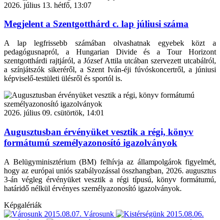
2026. július 13. hétfő, 13:07
Megjelent a Szentgotthárd c. lap júliusi száma
A lap legfrissebb számában olvashatnak egyebek közt a
pedagógusnapról, a Hungarian Divide és a Tour Horizont
szentgotthárdi rajtjáról, a József Attila utcában szervezett utcabálról,
a színjátszók sikeréről, a Szent Iván-éji fúvóskoncertről, a júniusi
képviselő-testületi ülésről és sportól is.
2026. július 09. csütörtök, 14:01
Augusztusban érvényüket vesztik a régi, könyv
formátumú személyazonosító igazolványok
A Belügyminisztérium (BM) felhívja az állampolgárok figyelmét,
hogy az európai uniós szabályozással összhangban, 2026. augusztus
3-án végleg érvényüket vesztik a régi típusú, könyv formátumú,
határidő nélkül érvényes személyazonosító igazolványok.
Képgalériák
2015.08.07.
Városunk
2015.08.06.