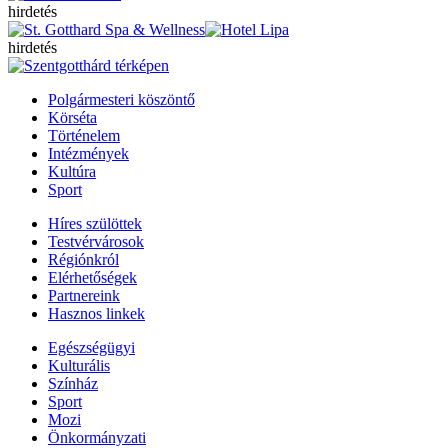
hirdetés
hirdetés
Polgármesteri köszöntő
Körséta
Történelem
Intézmények
Kultúra
Sport
Híres szülöttek
Testvérvárosok
Régiónkról
Elérhetőségek
Partnereink
Hasznos linkek
Egészségügyi
Kulturális
Színház
Sport
Mozi
Önkormányzati