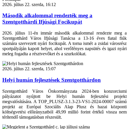
2026. július 22. szerda, 16:12
Második alkalommal rendezték meg a
Szentgotthárdi Ifjúsági Focikupát
2026. július 11-én immár második alkalommal rendezte meg a
Szentgotthárd Város Ifjúsági Tanácsa a 13-16 éves fiatal fiúk
számára szervezett nyári focikupát. A torna ismét a zsidai városrész
sportpályáján kapott helyet, ahol verőfényes napsütés és igazi nyári
meleg fogadta a résztvevőket és a szurkolókat.
2026. július 22. szerda, 15:07
Helyi humán fejlesztések Szentgotthárdon
Szentgotthárd Város Önkormányzata 2024-ben konzorciumi
pályázatot nyújtott be Helyi humán fejlesztési projekt
megvalósítására. A TOP_PLUSZ-3.1.3-23-VS1-2024-00007 számú
projekt az Európai Szociális Alap Plusz és hazai központi
költségvetési előirányzatból 49,99 millió forint értékű vissza nem
térítendő támogatásban részesült.