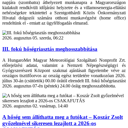
napjára (szombatra) áthelyezett munkanapra a Magyarországon
kialakult rendkívüli időjárási helyzetre és a villamosenergia-ellátási
nehézségekre tekintettel a Szentgotthárdi Közös Önkormányzati
Hivatal dolgozói számára otthoni munkavégzést (home office)
rendeltünk el - emiatt az ügyfélfogadás elmarad.
2026. augusztus 05. szerda, 06:22
III. fokú hőségriasztás meghosszabbítása
A HungaroMet Magyar Meteorológiai Szolgáltató Nonprofit Zrt.
előrejelzési adatai, valamint a Nemzeti Népegészségügyi és
Gyógyszerészeti Központ szakmai ajánlásait figyelembe véve az
országos tisztifőorvos az ország egész területére vonatkozóan 2026.
július 30-án (csütörtök) 00.00 órától elrendelt III. fokú hőségriasztást
2026. augusztus 07-én (péntek) 24.00 óráig meghosszabbította.
2026. augusztus 02. vasárnap, 14:40
A hőség sem állíthatta meg a futókat – Koszár Zsolt
győzelmével sikeresen lezajlott a 2026-os