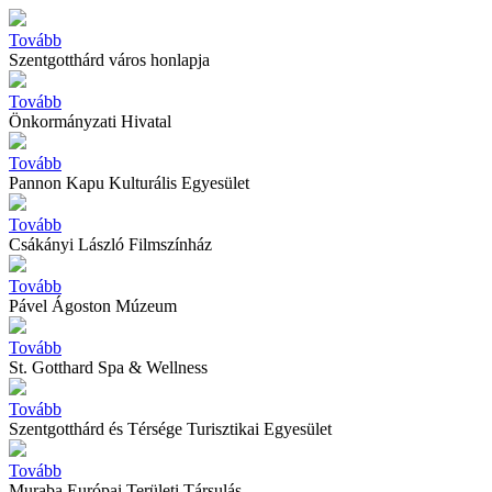
Tovább
Szentgotthárd város honlapja
Tovább
Önkormányzati Hivatal
Tovább
Pannon Kapu Kulturális Egyesület
Tovább
Csákányi László Filmszínház
Tovább
Pável Ágoston Múzeum
Tovább
St. Gotthard Spa & Wellness
Tovább
Szentgotthárd és Térsége Turisztikai Egyesület
Tovább
Muraba Európai Területi Társulás