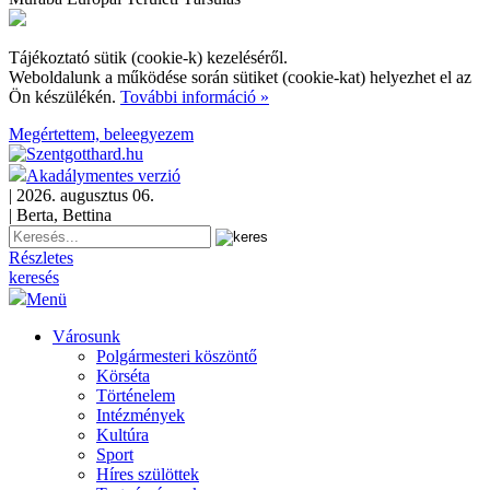
Tájékoztató sütik (cookie-k) kezeléséről.
Weboldalunk a működése során sütiket (cookie-kat) helyezhet el az
Ön készülékén.
További információ »
Megértettem, beleegyezem
Akadálymentes verzió
| 2026. augusztus 06.
| Berta, Bettina
Részletes
keresés
Menü
Városunk
Polgármesteri köszöntő
Körséta
Történelem
Intézmények
Kultúra
Sport
Híres szülöttek