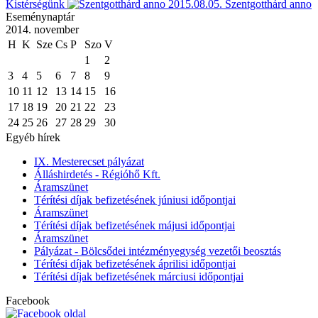
Kistérségünk
2015.08.05.
Szentgotthárd anno
Eseménynaptár
2014. november
H
K
Sze
Cs
P
Szo
V
1
2
3
4
5
6
7
8
9
10
11
12
13
14
15
16
17
18
19
20
21
22
23
24
25
26
27
28
29
30
Egyéb hírek
IX. Mesterecset pályázat
Álláshirdetés - Régióhő Kft.
Áramszünet
Térítési díjak befizetésének júniusi időpontjai
Áramszünet
Térítési díjak befizetésének májusi időpontjai
Áramszünet
Pályázat - Bölcsődei intézményegység vezetői beosztás
Térítési díjak befizetésének áprilisi időpontjai
Térítési díjak befizetésének márciusi időpontjai
Facebook