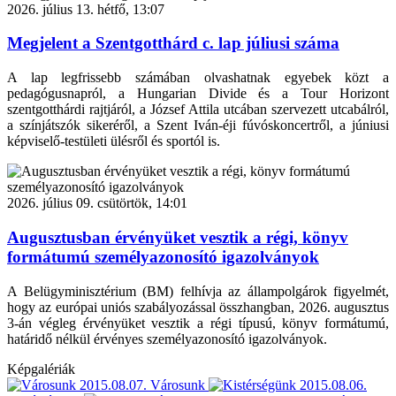
2026. július 13. hétfő, 13:07
Megjelent a Szentgotthárd c. lap júliusi száma
A lap legfrissebb számában olvashatnak egyebek közt a
pedagógusnapról, a Hungarian Divide és a Tour Horizont
szentgotthárdi rajtjáról, a József Attila utcában szervezett utcabálról,
a színjátszók sikeréről, a Szent Iván-éji fúvóskoncertről, a júniusi
képviselő-testületi ülésről és sportól is.
2026. július 09. csütörtök, 14:01
Augusztusban érvényüket vesztik a régi, könyv
formátumú személyazonosító igazolványok
A Belügyminisztérium (BM) felhívja az állampolgárok figyelmét,
hogy az európai uniós szabályozással összhangban, 2026. augusztus
3-án végleg érvényüket vesztik a régi típusú, könyv formátumú,
határidő nélkül érvényes személyazonosító igazolványok.
Képgalériák
2015.08.07.
Városunk
2015.08.06.