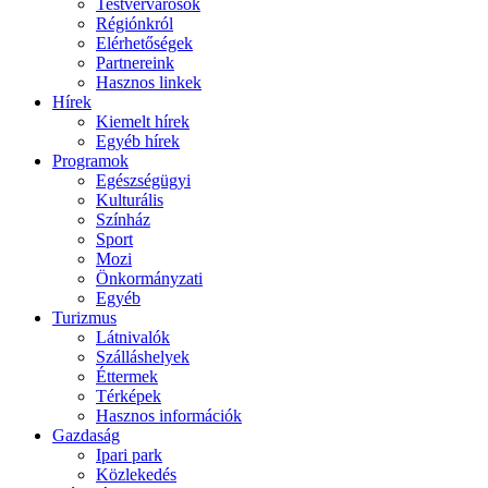
Testvérvárosok
Régiónkról
Elérhetőségek
Partnereink
Hasznos linkek
Hírek
Kiemelt hírek
Egyéb hírek
Programok
Egészségügyi
Kulturális
Színház
Sport
Mozi
Önkormányzati
Egyéb
Turizmus
Látnivalók
Szálláshelyek
Éttermek
Térképek
Hasznos információk
Gazdaság
Ipari park
Közlekedés