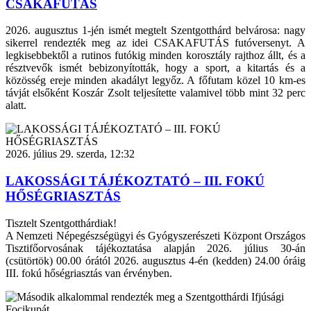
CSAKAFUTÁS
2026. augusztus 1-jén ismét megtelt Szentgotthárd belvárosa: nagy
sikerrel rendezték meg az idei CSAKAFUTÁS futóversenyt. A
legkisebbektől a rutinos futókig minden korosztály rajthoz állt, és a
résztvevők ismét bebizonyították, hogy a sport, a kitartás és a
közösség ereje minden akadályt legyőz. A főfutam közel 10 km-es
távját elsőként Koszár Zsolt teljesítette valamivel több mint 32 perc
alatt.
2026. július 29. szerda, 12:32
LAKOSSÁGI TÁJÉKOZTATÓ – III. FOKÚ
HŐSÉGRIASZTÁS
Tisztelt Szentgotthárdiak!
A Nemzeti Népegészségügyi és Gyógyszerészeti Központ Országos
Tisztifőorvosának tájékoztatása alapján 2026. július 30-án
(csütörtök) 00.00 órától 2026. augusztus 4-én (kedden) 24.00 óráig
III. fokú hőségriasztás van érvényben.