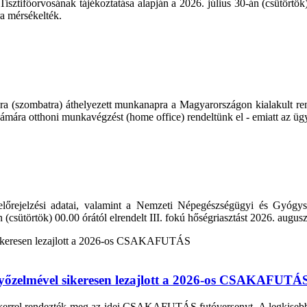
ifőorvosának tájékoztatása alapján a 2026. július 30-án (csütörtök) 0
ra mérsékelték.
ra (szombatra) áthelyezett munkanapra a Magyarországon kialakult rend
ámára otthoni munkavégzést (home office) rendeltünk el - emiatt az üg
lőrejelzési adatai, valamint a Nemzeti Népegészségügyi és Gyógysz
n (csütörtök) 00.00 órától elrendelt III. fokú hőségriasztást 2026. augu
 győzelmével sikeresen lezajlott a 2026-os CSAKAFUTÁ
ikerrel rendezték meg az idei CSAKAFUTÁS futóversenyt. A legkisebbekt