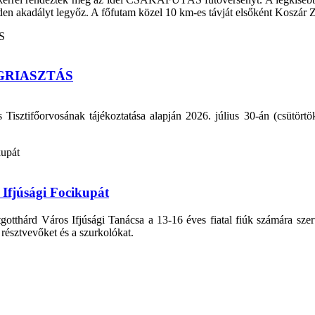
den akadályt legyőz. A főfutam közel 10 km-es távját elsőként Koszár Zso
GRIASZTÁS
ztifőorvosának tájékoztatása alapján 2026. július 30-án (csütörtök
Ifjúsági Focikupát
thárd Város Ifjúsági Tanácsa a 13-16 éves fiatal fiúk számára szerve
 résztvevőket és a szurkolókat.