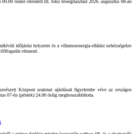
0.00 órától elrendelt III. fokú hőségriasztást 2026. augusztus 08-án
kívüli időjárási helyzetre és a villamosenergia-ellátási nehézségekre
yfélfogadás elmarad.
erészeti Központ szakmai ajánlásait figyelembe véve az országos
sztus 07-én (péntek) 24.00 óráig meghosszabbította.
S
ől a rutinos futókig minden korosztály rajthoz állt, és a résztvevők