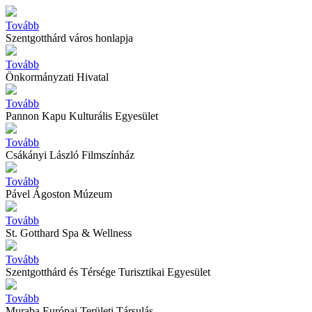
Tovább
Szentgotthárd város honlapja
Tovább
Önkormányzati Hivatal
Tovább
Pannon Kapu Kulturális Egyesület
Tovább
Csákányi László Filmszínház
Tovább
Pável Ágoston Múzeum
Tovább
St. Gotthard Spa & Wellness
Tovább
Szentgotthárd és Térsége Turisztikai Egyesület
Tovább
Muraba Európai Területi Társulás