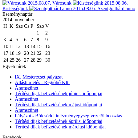
2015.08.07.
Városunk
2015.08.06.
Kistérségünk
2015.08.05.
Szentgotthárd anno
Eseménynaptár
2014. november
H
K
Sze
Cs
P
Szo
V
1
2
3
4
5
6
7
8
9
10
11
12
13
14
15
16
17
18
19
20
21
22
23
24
25
26
27
28
29
30
Egyéb hírek
IX. Mesterecset pályázat
Álláshirdetés - Régióhő Kft.
Áramszünet
Térítési díjak befizetésének júniusi időpontjai
Áramszünet
Térítési díjak befizetésének májusi időpontjai
Áramszünet
Pályázat - Bölcsődei intézményegység vezetői beosztás
Térítési díjak befizetésének áprilisi időpontjai
Térítési díjak befizetésének márciusi időpontjai
Facebook