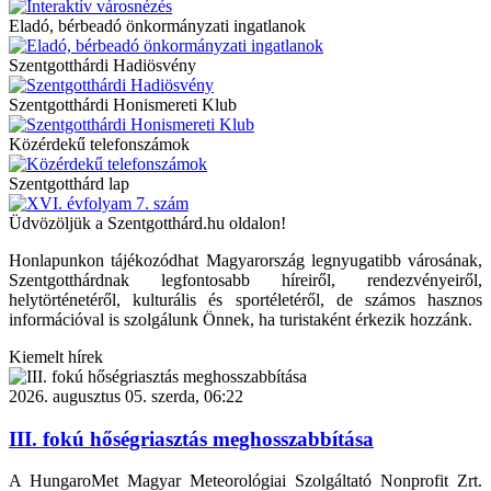
Eladó, bérbeadó önkormányzati ingatlanok
Szentgotthárdi Hadiösvény
Szentgotthárdi Honismereti Klub
Közérdekű telefonszámok
Szentgotthárd lap
Üdvözöljük a Szentgotthárd.hu oldalon!
Honlapunkon tájékozódhat Magyarország legnyugatibb városának,
Szentgotthárdnak legfontosabb híreiről, rendezvényeiről,
helytörténetéről, kulturális és sportéletéről, de számos hasznos
információval is szolgálunk Önnek, ha turistaként érkezik hozzánk.
Kiemelt hírek
2026. augusztus 05. szerda, 06:22
III. fokú hőségriasztás meghosszabbítása
A HungaroMet Magyar Meteorológiai Szolgáltató Nonprofit Zrt.