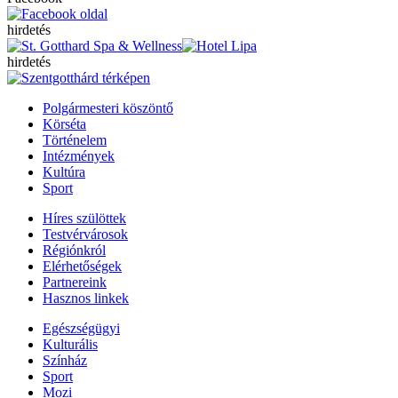
hirdetés
hirdetés
Polgármesteri köszöntő
Körséta
Történelem
Intézmények
Kultúra
Sport
Híres szülöttek
Testvérvárosok
Régiónkról
Elérhetőségek
Partnereink
Hasznos linkek
Egészségügyi
Kulturális
Színház
Sport
Mozi