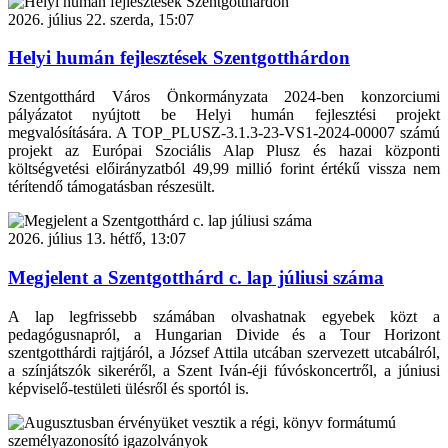
2026. július 22. szerda, 15:07
Helyi humán fejlesztések Szentgotthárdon
Szentgotthárd Város Önkormányzata 2024-ben konzorciumi
pályázatot nyújtott be Helyi humán fejlesztési projekt
megvalósítására. A TOP_PLUSZ-3.1.3-23-VS1-2024-00007 számú
projekt az Európai Szociális Alap Plusz és hazai központi
költségvetési előirányzatból 49,99 millió forint értékű vissza nem
térítendő támogatásban részesült.
2026. július 13. hétfő, 13:07
Megjelent a Szentgotthárd c. lap júliusi száma
A lap legfrissebb számában olvashatnak egyebek közt a
pedagógusnapról, a Hungarian Divide és a Tour Horizont
szentgotthárdi rajtjáról, a József Attila utcában szervezett utcabálról,
a színjátszók sikeréről, a Szent Iván-éji fúvóskoncertről, a júniusi
képviselő-testületi ülésről és sportól is.