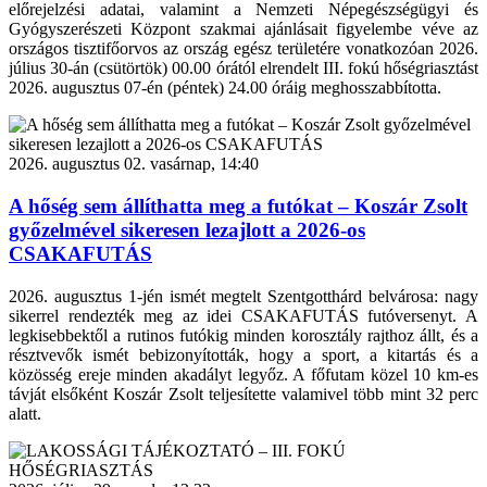
előrejelzési adatai, valamint a Nemzeti Népegészségügyi és
Gyógyszerészeti Központ szakmai ajánlásait figyelembe véve az
országos tisztifőorvos az ország egész területére vonatkozóan 2026.
július 30-án (csütörtök) 00.00 órától elrendelt III. fokú hőségriasztást
2026. augusztus 07-én (péntek) 24.00 óráig meghosszabbította.
2026. augusztus 02. vasárnap, 14:40
A hőség sem állíthatta meg a futókat – Koszár Zsolt
győzelmével sikeresen lezajlott a 2026-os
CSAKAFUTÁS
2026. augusztus 1-jén ismét megtelt Szentgotthárd belvárosa: nagy
sikerrel rendezték meg az idei CSAKAFUTÁS futóversenyt. A
legkisebbektől a rutinos futókig minden korosztály rajthoz állt, és a
résztvevők ismét bebizonyították, hogy a sport, a kitartás és a
közösség ereje minden akadályt legyőz. A főfutam közel 10 km-es
távját elsőként Koszár Zsolt teljesítette valamivel több mint 32 perc
alatt.