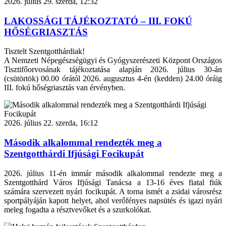
2026. július 29. szerda, 12:32
LAKOSSÁGI TÁJÉKOZTATÓ – III. FOKÚ
HŐSÉGRIASZTÁS
Tisztelt Szentgotthárdiak!
A Nemzeti Népegészségügyi és Gyógyszerészeti Központ Országos
Tisztifőorvosának tájékoztatása alapján 2026. július 30-án
(csütörtök) 00.00 órától 2026. augusztus 4-én (kedden) 24.00 óráig
III. fokú hőségriasztás van érvényben.
2026. július 22. szerda, 16:12
Második alkalommal rendezték meg a
Szentgotthárdi Ifjúsági Focikupát
2026. július 11-én immár második alkalommal rendezte meg a
Szentgotthárd Város Ifjúsági Tanácsa a 13-16 éves fiatal fiúk
számára szervezett nyári focikupát. A torna ismét a zsidai városrész
sportpályáján kapott helyet, ahol verőfényes napsütés és igazi nyári
meleg fogadta a résztvevőket és a szurkolókat.