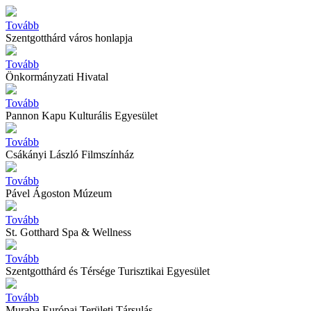
Tovább
Szentgotthárd város honlapja
Tovább
Önkormányzati Hivatal
Tovább
Pannon Kapu Kulturális Egyesület
Tovább
Csákányi László Filmszínház
Tovább
Pável Ágoston Múzeum
Tovább
St. Gotthard Spa & Wellness
Tovább
Szentgotthárd és Térsége Turisztikai Egyesület
Tovább
Muraba Európai Területi Társulás