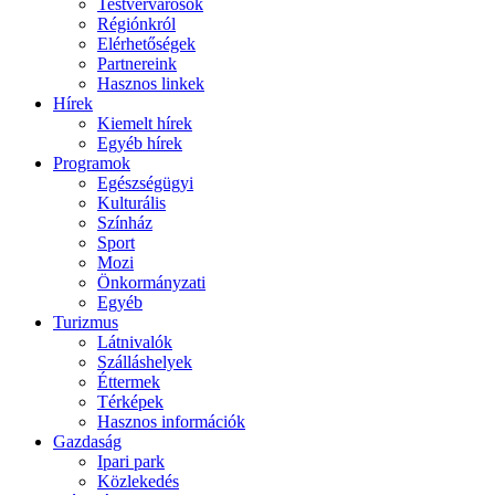
Testvérvárosok
Régiónkról
Elérhetőségek
Partnereink
Hasznos linkek
Hírek
Kiemelt hírek
Egyéb hírek
Programok
Egészségügyi
Kulturális
Színház
Sport
Mozi
Önkormányzati
Egyéb
Turizmus
Látnivalók
Szálláshelyek
Éttermek
Térképek
Hasznos információk
Gazdaság
Ipari park
Közlekedés