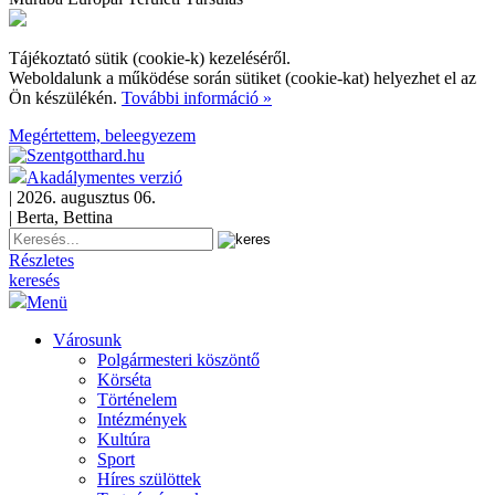
Tájékoztató sütik (cookie-k) kezeléséről.
Weboldalunk a működése során sütiket (cookie-kat) helyezhet el az
Ön készülékén.
További információ »
Megértettem, beleegyezem
Akadálymentes verzió
| 2026. augusztus 06.
| Berta, Bettina
Részletes
keresés
Menü
Városunk
Polgármesteri köszöntő
Körséta
Történelem
Intézmények
Kultúra
Sport
Híres szülöttek