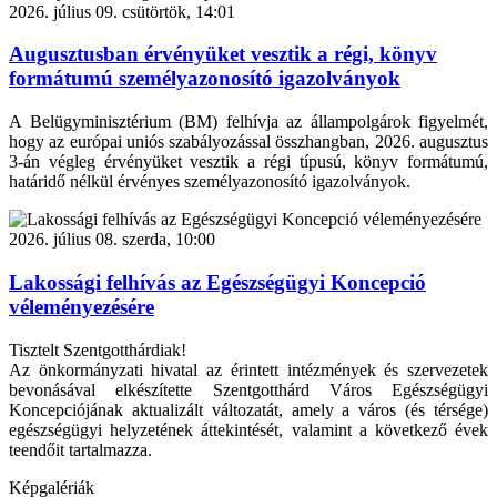
2026. július 09. csütörtök, 14:01
Augusztusban érvényüket vesztik a régi, könyv
formátumú személyazonosító igazolványok
A Belügyminisztérium (BM) felhívja az állampolgárok figyelmét,
hogy az európai uniós szabályozással összhangban, 2026. augusztus
3-án végleg érvényüket vesztik a régi típusú, könyv formátumú,
határidő nélkül érvényes személyazonosító igazolványok.
2026. július 08. szerda, 10:00
Lakossági felhívás az Egészségügyi Koncepció
véleményezésére
Tisztelt Szentgotthárdiak!
Az önkormányzati hivatal az érintett intézmények és szervezetek
bevonásával elkészítette Szentgotthárd Város Egészségügyi
Koncepciójának aktualizált változatát, amely a város (és térsége)
egészségügyi helyzetének áttekintését, valamint a következő évek
teendőit tartalmazza.
Képgalériák