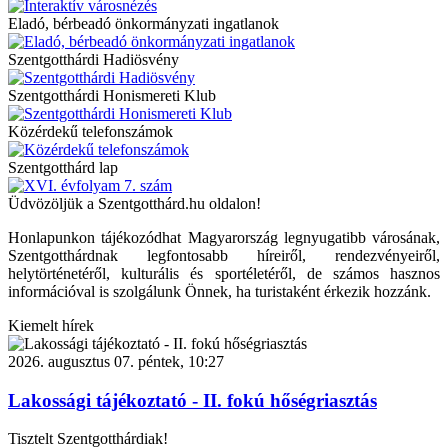
Eladó, bérbeadó önkormányzati ingatlanok
Szentgotthárdi Hadiösvény
Szentgotthárdi Honismereti Klub
Közérdekű telefonszámok
Szentgotthárd lap
Üdvözöljük a Szentgotthárd.hu oldalon!
Honlapunkon tájékozódhat Magyarország legnyugatibb városának,
Szentgotthárdnak legfontosabb híreiről, rendezvényeiről,
helytörténetéről, kulturális és sportéletéről, de számos hasznos
információval is szolgálunk Önnek, ha turistaként érkezik hozzánk.
Kiemelt hírek
2026. augusztus 07. péntek, 10:27
Lakossági tájékoztató - II. fokú hőségriasztás
Tisztelt Szentgotthárdiak!