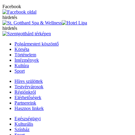
Facebook
hirdetés
hirdetés
Polgármesteri köszöntő
Körséta
Történelem
Intézmények
Kultúra
Sport
Híres szülöttek
Testvérvárosok
Régiónkról
Elérhetőségek
Partnereink
Hasznos linkek
Egészségügyi
Kulturális
Színház
Sport