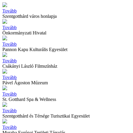
Tovább
Szentgotthárd város honlapja
Tovább
Önkormányzati Hivatal
Tovább
Pannon Kapu Kulturális Egyesület
Tovább
Csákányi László Filmszínház
Tovább
Pável Ágoston Múzeum
Tovább
St. Gotthard Spa & Wellness
Tovább
Szentgotthárd és Térsége Turisztikai Egyesület
Tovább
Muraba Európai Területi Társulás