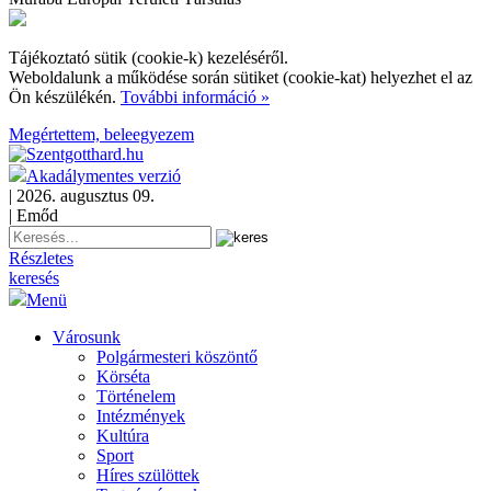
Tájékoztató sütik (cookie-k) kezeléséről.
Weboldalunk a működése során sütiket (cookie-kat) helyezhet el az
Ön készülékén.
További információ »
Megértettem, beleegyezem
Akadálymentes verzió
| 2026. augusztus 09.
| Emőd
Részletes
keresés
Menü
Városunk
Polgármesteri köszöntő
Körséta
Történelem
Intézmények
Kultúra
Sport
Híres szülöttek