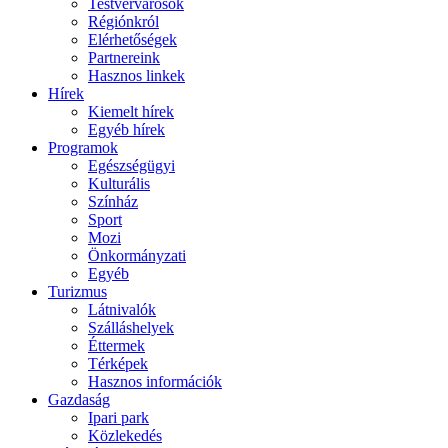
Testvérvárosok
Régiónkról
Elérhetőségek
Partnereink
Hasznos linkek
Hírek
Kiemelt hírek
Egyéb hírek
Programok
Egészségügyi
Kulturális
Színház
Sport
Mozi
Önkormányzati
Egyéb
Turizmus
Látnivalók
Szálláshelyek
Éttermek
Térképek
Hasznos információk
Gazdaság
Ipari park
Közlekedés