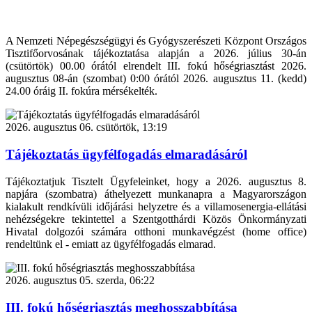
A Nemzeti Népegészségügyi és Gyógyszerészeti Központ Országos
Tisztifőorvosának tájékoztatása alapján a 2026. július 30-án
(csütörtök) 00.00 órától elrendelt III. fokú hőségriasztást 2026.
augusztus 08-án (szombat) 0:00 órától 2026. augusztus 11. (kedd)
24.00 óráig II. fokúra mérsékelték.
2026. augusztus 06. csütörtök, 13:19
Tájékoztatás ügyfélfogadás elmaradásáról
Tájékoztatjuk Tisztelt Ügyfeleinket, hogy a 2026. augusztus 8.
napjára (szombatra) áthelyezett munkanapra a Magyarországon
kialakult rendkívüli időjárási helyzetre és a villamosenergia-ellátási
nehézségekre tekintettel a Szentgotthárdi Közös Önkormányzati
Hivatal dolgozói számára otthoni munkavégzést (home office)
rendeltünk el - emiatt az ügyfélfogadás elmarad.
2026. augusztus 05. szerda, 06:22
III. fokú hőségriasztás meghosszabbítása