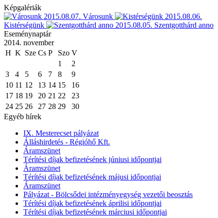
Képgalériák
2015.08.07.
Városunk
2015.08.06.
Kistérségünk
2015.08.05.
Szentgotthárd anno
Eseménynaptár
2014. november
H
K
Sze
Cs
P
Szo
V
1
2
3
4
5
6
7
8
9
10
11
12
13
14
15
16
17
18
19
20
21
22
23
24
25
26
27
28
29
30
Egyéb hírek
IX. Mesterecset pályázat
Álláshirdetés - Régióhő Kft.
Áramszünet
Térítési díjak befizetésének júniusi időpontjai
Áramszünet
Térítési díjak befizetésének májusi időpontjai
Áramszünet
Pályázat - Bölcsődei intézményegység vezetői beosztás
Térítési díjak befizetésének áprilisi időpontjai
Térítési díjak befizetésének márciusi időpontjai