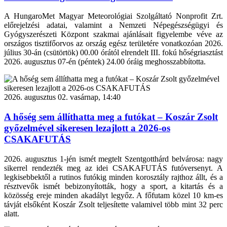
A HungaroMet Magyar Meteorológiai Szolgáltató Nonprofit Zrt.
előrejelzési adatai, valamint a Nemzeti Népegészségügyi és
Gyógyszerészeti Központ szakmai ajánlásait figyelembe véve az
országos tisztifőorvos az ország egész területére vonatkozóan 2026.
július 30-án (csütörtök) 00.00 órától elrendelt III. fokú hőségriasztást
2026. augusztus 07-én (péntek) 24.00 óráig meghosszabbította.
2026. augusztus 02. vasárnap, 14:40
A hőség sem állíthatta meg a futókat – Koszár Zsolt
győzelmével sikeresen lezajlott a 2026-os
CSAKAFUTÁS
2026. augusztus 1-jén ismét megtelt Szentgotthárd belvárosa: nagy
sikerrel rendezték meg az idei CSAKAFUTÁS futóversenyt. A
legkisebbektől a rutinos futókig minden korosztály rajthoz állt, és a
résztvevők ismét bebizonyították, hogy a sport, a kitartás és a
közösség ereje minden akadályt legyőz. A főfutam közel 10 km-es
távját elsőként Koszár Zsolt teljesítette valamivel több mint 32 perc
alatt.