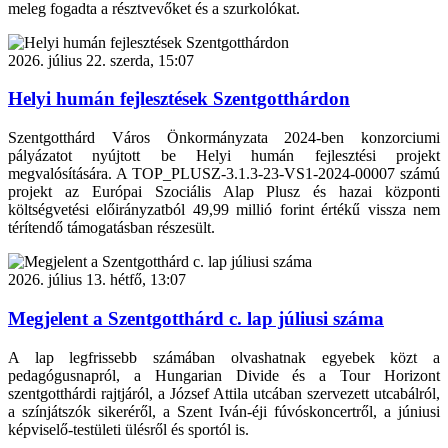
meleg fogadta a résztvevőket és a szurkolókat.
2026. július 22. szerda, 15:07
Helyi humán fejlesztések Szentgotthárdon
Szentgotthárd Város Önkormányzata 2024-ben konzorciumi
pályázatot nyújtott be Helyi humán fejlesztési projekt
megvalósítására. A TOP_PLUSZ-3.1.3-23-VS1-2024-00007 számú
projekt az Európai Szociális Alap Plusz és hazai központi
költségvetési előirányzatból 49,99 millió forint értékű vissza nem
térítendő támogatásban részesült.
2026. július 13. hétfő, 13:07
Megjelent a Szentgotthárd c. lap júliusi száma
A lap legfrissebb számában olvashatnak egyebek közt a
pedagógusnapról, a Hungarian Divide és a Tour Horizont
szentgotthárdi rajtjáról, a József Attila utcában szervezett utcabálról,
a színjátszók sikeréről, a Szent Iván-éji fúvóskoncertről, a júniusi
képviselő-testületi ülésről és sportól is.