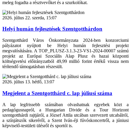
meleg fogadta a résztvevőket és a szurkolókat.
2026. július 22. szerda, 15:07
Helyi humán fejlesztések Szentgotthárdon
Szentgotthárd Város Önkormányzata 2024-ben konzorciumi
pályázatot nyújtott be Helyi humán fejlesztési projekt
megvalósítására. A TOP_PLUSZ-3.1.3-23-VS1-2024-00007 számú
projekt az Európai Szociális Alap Plusz és hazai központi
költségvetési előirányzatból 49,99 millió forint értékű vissza nem
térítendő támogatásban részesült.
2026. július 13. hétfő, 13:07
Megjelent a Szentgotthárd c. lap júliusi száma
A lap legfrissebb számában olvashatnak egyebek közt a
pedagógusnapról, a Hungarian Divide és a Tour Horizont
szentgotthárdi rajtjáról, a József Attila utcában szervezett utcabálról,
a színjátszók sikeréről, a Szent Iván-éji fúvóskoncertről, a júniusi
képviselő-testületi ülésről és sportól is.