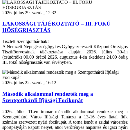
2026. július 29. szerda, 12:32
LAKOSSÁGI TÁJÉKOZTATÓ – III. FOKÚ
HŐSÉGRIASZTÁS
Tisztelt Szentgotthárdiak!
A Nemzeti Népegészségügyi és Gyógyszerészeti Központ Országos
Tisztifőorvosának tájékoztatása alapján 2026. július 30-án
(csütörtök) 00.00 órától 2026. augusztus 4-én (kedden) 24.00 óráig
III. fokú hőségriasztás van érvényben.
2026. július 22. szerda, 16:12
Második alkalommal rendezték meg a
Szentgotthárdi Ifjúsági Focikupát
2026. július 11-én immár második alkalommal rendezte meg a
Szentgotthárd Város Ifjúsági Tanácsa a 13-16 éves fiatal fiúk
számára szervezett nyári focikupát. A torna ismét a zsidai városrész
sportpályáján kapott helyet, ahol verőfényes napsütés és igazi nyári