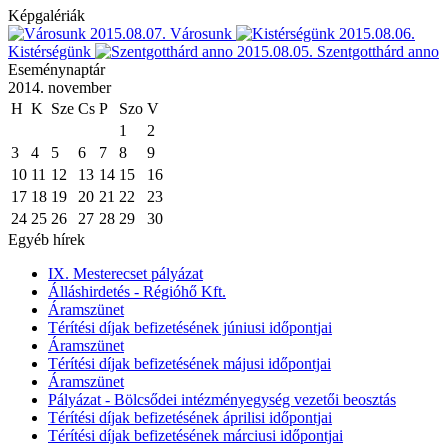
Képgalériák
2015.08.07.
Városunk
2015.08.06.
Kistérségünk
2015.08.05.
Szentgotthárd anno
Eseménynaptár
2014. november
H
K
Sze
Cs
P
Szo
V
1
2
3
4
5
6
7
8
9
10
11
12
13
14
15
16
17
18
19
20
21
22
23
24
25
26
27
28
29
30
Egyéb hírek
IX. Mesterecset pályázat
Álláshirdetés - Régióhő Kft.
Áramszünet
Térítési díjak befizetésének júniusi időpontjai
Áramszünet
Térítési díjak befizetésének májusi időpontjai
Áramszünet
Pályázat - Bölcsődei intézményegység vezetői beosztás
Térítési díjak befizetésének áprilisi időpontjai
Térítési díjak befizetésének márciusi időpontjai