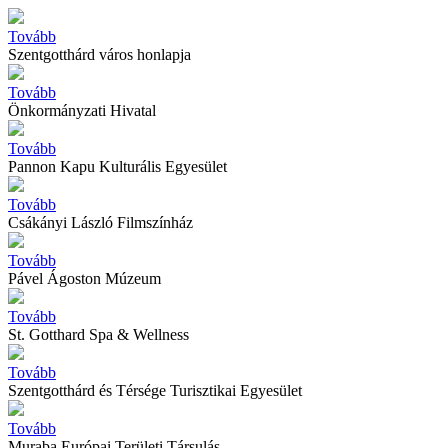
Tovább
Szentgotthárd város honlapja
Tovább
Önkormányzati Hivatal
Tovább
Pannon Kapu Kulturális Egyesület
Tovább
Csákányi László Filmszínház
Tovább
Pável Ágoston Múzeum
Tovább
St. Gotthard Spa & Wellness
Tovább
Szentgotthárd és Térsége Turisztikai Egyesület
Tovább
Muraba Európai Területi Társulás