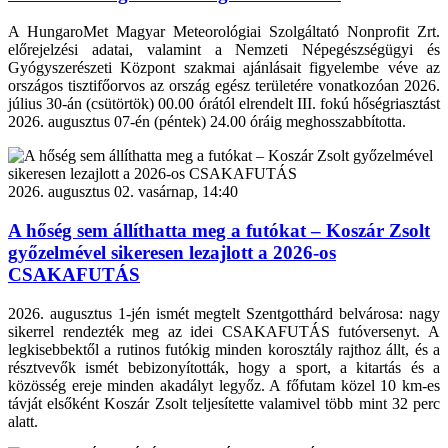
A HungaroMet Magyar Meteorológiai Szolgáltató Nonprofit Zrt.
előrejelzési adatai, valamint a Nemzeti Népegészségügyi és
Gyógyszerészeti Központ szakmai ajánlásait figyelembe véve az
országos tisztifőorvos az ország egész területére vonatkozóan 2026.
július 30-án (csütörtök) 00.00 órától elrendelt III. fokú hőségriasztást
2026. augusztus 07-én (péntek) 24.00 óráig meghosszabbította.
2026. augusztus 02. vasárnap, 14:40
A hőség sem állíthatta meg a futókat – Koszár Zsolt
győzelmével sikeresen lezajlott a 2026-os
CSAKAFUTÁS
2026. augusztus 1-jén ismét megtelt Szentgotthárd belvárosa: nagy
sikerrel rendezték meg az idei CSAKAFUTÁS futóversenyt. A
legkisebbektől a rutinos futókig minden korosztály rajthoz állt, és a
résztvevők ismét bebizonyították, hogy a sport, a kitartás és a
közösség ereje minden akadályt legyőz. A főfutam közel 10 km-es
távját elsőként Koszár Zsolt teljesítette valamivel több mint 32 perc
alatt.