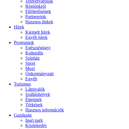
Testvérvárosok
Régiónkról
Elérhetőségek
Partnereink
Hasznos linkek
Hírek
Kiemelt hírek
Egyéb hírek
Programok
Egészségügyi
Kulturális
Színház
Sport
Mozi
Önkormányzati
Egyéb
Turizmus
Látnivalók
Szálláshelyek
Éttermek
Térképek
Hasznos információk
Gazdaság
Ipari park
Közlekedés