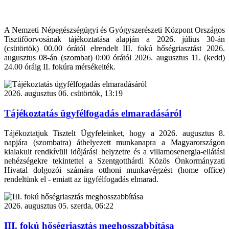
A Nemzeti Népegészségügyi és Gyógyszerészeti Központ Országos
Tisztifőorvosának tájékoztatása alapján a 2026. július 30-án
(csütörtök) 00.00 órától elrendelt III. fokú hőségriasztást 2026.
augusztus 08-án (szombat) 0:00 órától 2026. augusztus 11. (kedd)
24.00 óráig II. fokúra mérsékelték.
2026. augusztus 06. csütörtök, 13:19
Tájékoztatás ügyfélfogadás elmaradásáról
Tájékoztatjuk Tisztelt Ügyfeleinket, hogy a 2026. augusztus 8.
napjára (szombatra) áthelyezett munkanapra a Magyarországon
kialakult rendkívüli időjárási helyzetre és a villamosenergia-ellátási
nehézségekre tekintettel a Szentgotthárdi Közös Önkormányzati
Hivatal dolgozói számára otthoni munkavégzést (home office)
rendeltünk el - emiatt az ügyfélfogadás elmarad.
2026. augusztus 05. szerda, 06:22
III. fokú hőségriasztás meghosszabbítása