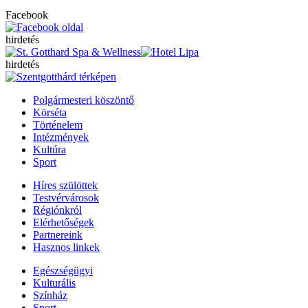
Facebook
hirdetés
hirdetés
Polgármesteri köszöntő
Körséta
Történelem
Intézmények
Kultúra
Sport
Híres szülöttek
Testvérvárosok
Régiónkról
Elérhetőségek
Partnereink
Hasznos linkek
Egészségügyi
Kulturális
Színház
Sport