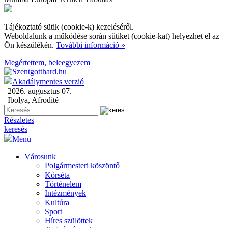
Tájékoztató sütik (cookie-k) kezeléséről.
Weboldalunk a működése során sütiket (cookie-kat) helyezhet el az
Ön készülékén.
További információ »
Megértettem, beleegyezem
Akadálymentes verzió
| 2026. augusztus 07.
| Ibolya, Afrodité
Részletes
keresés
Menü
Városunk
Polgármesteri köszöntő
Körséta
Történelem
Intézmények
Kultúra
Sport
Híres szülöttek