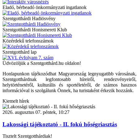
Eladó, bérbeadó önkormányzati ingatlanok
Szentgotthárdi Hadiösvény
Szentgotthárdi Honismereti Klub
Közérdekű telefonszámok
Szentgotthárd lap
Üdvözöljük a Szentgotthárd.hu oldalon!
Honlapunkon tájékozódhat Magyarország legnyugatibb városának,
Szentgotthárdnak legfontosabb híreiről, rendezvényeiről,
helytörténetéről, kulturális és sportéletéről, de számos hasznos
információval is szolgálunk Önnek, ha turistaként érkezik hozzánk.
Kiemelt hírek
2026. augusztus 07. péntek, 10:27
Lakossági tájékoztató - II. fokú hőségriasztás
Tisztelt Szentgotthárdiak!